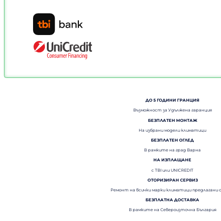
ДО 5 ГОДИНИ ГРАНЦИЯ
Възможност за Удължена гаранция
БЕЗПЛАТЕН МОНТАЖ
На избрани модели климатици
БЕЗПЛАТЕН ОГЛЕД
В рамките на град Варна
НА ИЗПЛАЩАНЕ
с TBI или UNICREDIT
ОТОРИЗИРАН СЕРВИЗ
Ремонт на всички марки климатици предлагани 
БЕЗПЛАТНА ДОСТАВКА
В рамките на Североизточна България