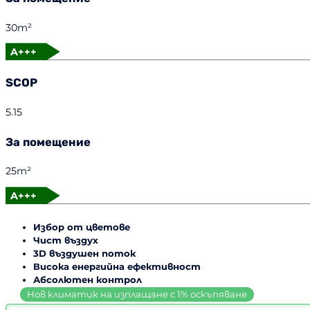
30m²
A+++
SCOP
5.15
За помещение
25m²
A+++
Избор от цветове
Чист въздух
3D въздушен поток
Висока енергийна ефективност
Абсолютен контрол