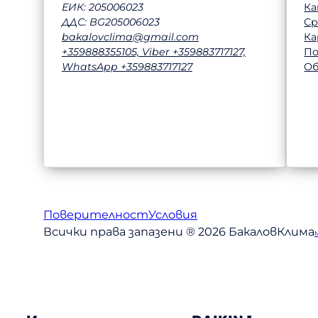
Ка
ЕИК: 205006023
Ср
ДДС: BG205006023
Ка
bakalovclima@gmail.com
П
+359888355105, Viber +359883717127,
Об
WhatsApp +359883717127
Поверителност
Условия
Всички права запазени ® 2026 БакаловКлима