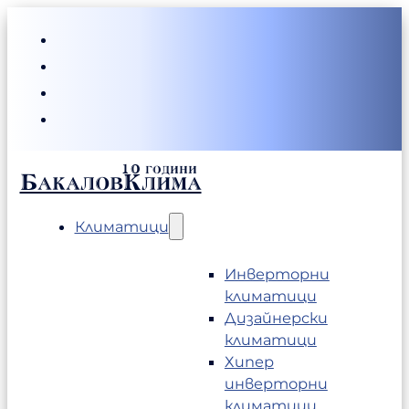
БакаловКлима
Климатици
Инверторни
климатици
Дизайнерски
климатици
Хипер
инверторни
климатици