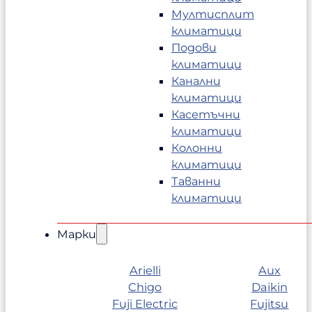
Мултисплит
климатици
Подови
климатици
Канални
климатици
Касетъчни
климатици
Колонни
климатици
Таванни
климатици
Марки
Arielli
Aux
Chigo
Daikin
Fuji Electric
Fujitsu