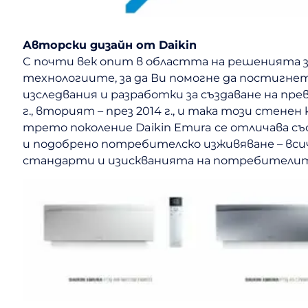
Авторски дизайн от Daikin
С почти век опит в областта на решенията за
технологиите, за да Ви помогне да постигн
изследвания и разработки за създаване на пр
г., вторият – през 2014 г., и така този сте
трето поколение Daikin Emura се отличава с
и подобрено потребителско изживяване – вси
стандарти и изискванията на потребителит