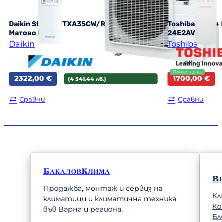
Daikin Stylish FTXA35CW/RXA35A8
Toshiba Yukai
Матово Бяло
24E2AVG-E
Daikin
Toshiba
Original
Текущата
2322,00
€
1700,00
€
(4 541.44 лв.)
price
цена
was:
е:
Сравни
Сравни
1830,00 €.
1700,00 €.
БакаловКлима
В
Продажба, монтаж и сервиз на
Кл
климатици и климатична техника
К
във Варна и региона.
Бл