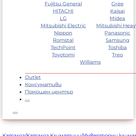
Fujitsu General
Gree
HITACHI
Kaisai
LG
Midea
Mitsubishi Electric
Mitsubishi Heav
Nippon
Panasonic
Romstal
Samsung
TechPoint
Toshiba
Toyotomi
Treo
Williams
Outlet
Консумативи
Помощен център
Каталог
/
Каталог Климатици
/
Инверторни клим