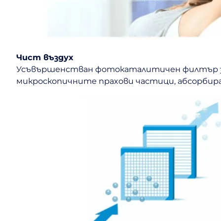
Чист въздух
Усъвършенстван фотокаталитичен филтър за 
микроскопичните прахови частици, абсорбира