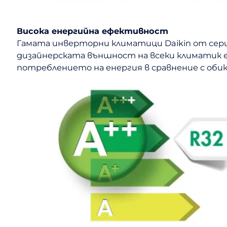
Висока енергийна ефективност
Гамата инверторни климатици Daikin от сери
дизайнерската външност на всеки климатик 
потреблението на енергия в сравнение с об