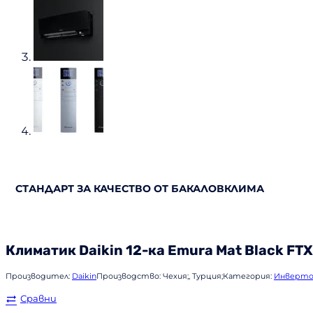
СТАНДАРТ ЗА КАЧЕСТВО ОТ БАКАЛОВКЛИМА
Климатик
Daikin
12-ка Emura Mat Black FT
Производител:
Daikin
Производство:
Чехия;, Турция;
Категория:
Инверто
Сравни