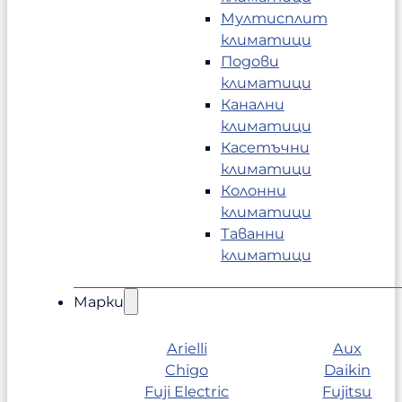
Мултисплит
климатици
Подови
климатици
Канални
климатици
Касетъчни
климатици
Колонни
климатици
Таванни
климатици
Марки
Arielli
Aux
Chigo
Daikin
Fuji Electric
Fujitsu