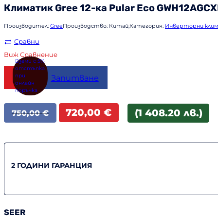
Климатик
Gree
12-ка Pular Eco GWH12AGCX
Производител:
Gree
Производство:
Китай;
Категория:
Инверторни кли
Сравни
Виж Сравнение
Купи
Запитване
Original
Текущата
720,00
€
(1 408.20 лв.)
750,00
€
price
цена
was:
е:
750,00 €.
720,00 €.
2 ГОДИНИ ГАРАНЦИЯ
SEER