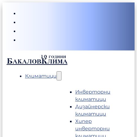
БакаловКлима
Климатици
Инверторни
климатици
Дизайнерски
климатици
Хипер
инверторни
климатици