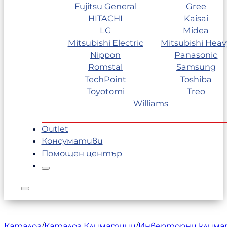
Fujitsu General
Gree
HITACHI
Kaisai
LG
Midea
Mitsubishi Electric
Mitsubishi Heav
Nippon
Panasonic
Romstal
Samsung
TechPoint
Toshiba
Toyotomi
Treo
Williams
Outlet
Консумативи
Помощен център
Каталог
/
Каталог Климатици
/
Инверторни клим