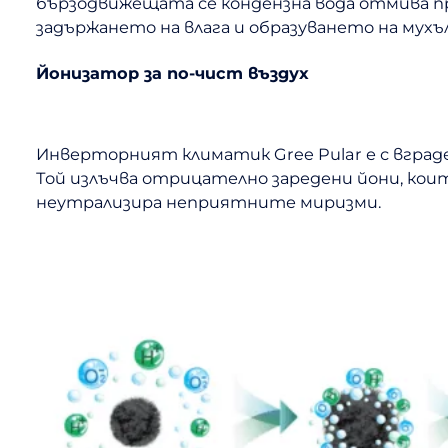
бързодвижещата се кондензна вода отмива п
задържането на влага и образуването на мухъл
Йонизатор за по-чист въздух
Инверторният климатик Gree Pular е с вграде
Той излъчва отрицателно заредени йони, ко
неутрализира неприятните миризми.