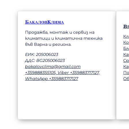
БакаловКлима
В
Продажба, монтаж и сервиз на
Кл
климатици и климатична техника
К
във Варна и региона.
Бл
Ка
ЕИК: 205006023
Ср
ДДС: BG205006023
Ка
bakalovclima@gmail.com
П
+359888355105, Viber +359883717127,
Об
WhatsApp +359883717127