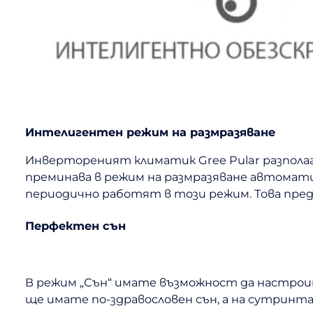
Интелигентен режим на размразяване
Инвертореният климатик Gree Pular разполага
преминава в режим на размразяване автомати
периодично работят в този режим. Това пре
Перфектен сън
В режим „Сън“ имате възможност да настроит
ще имате по-здравословен сън, а на сутринт