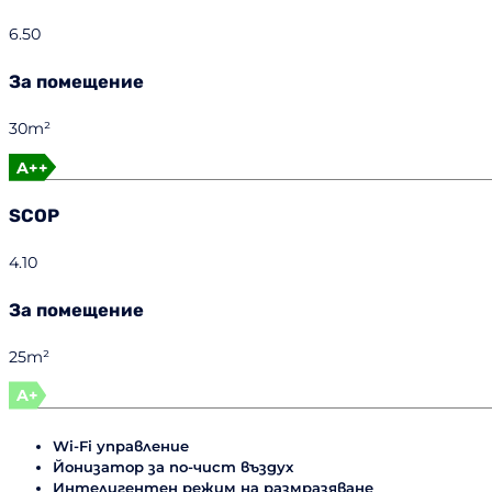
6.50
За помещение
30m²
A++
SCOP
4.10
За помещение
25m²
A+
Wi-Fi управление
Йонизатор за по-чист въздух
Интелигентен режим на размразяване