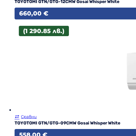
TOYOTOMI GTN/GTG-12CMW Gosai Whisper White
660,00
€
(1 290.85 лв.)
Сравни
TOYOTOMI GTN/GTG-09CMW Gosai Whisper White
558,00
€