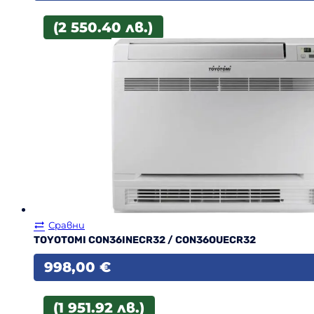
(2 550.40 лв.)
Сравни
TOYOTOMI CON36INECR32 / CON36OUECR32
998,00
€
(1 951.92 лв.)