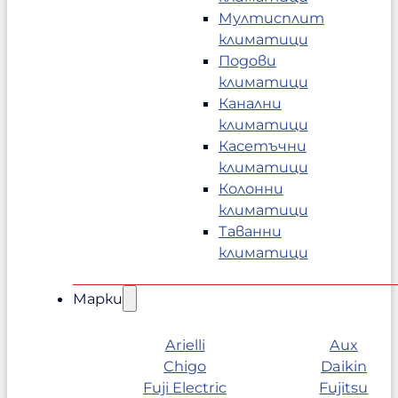
Мултисплит
климатици
Подови
климатици
Канални
климатици
Касетъчни
климатици
Колонни
климатици
Таванни
климатици
Марки
Arielli
Aux
Chigo
Daikin
Fuji Electric
Fujitsu