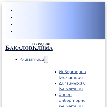
БакаловКлима
Климатици
Инверторни
климатици
Дизайнерски
климатици
Хипер
инверторни
климатици