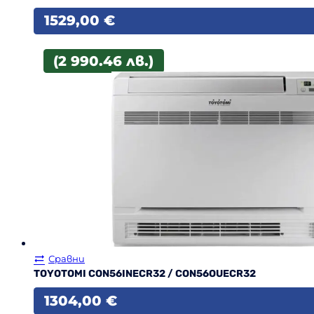
1529,00
€
(2 990.46 лв.)
Сравни
TOYOTOMI CON56INECR32 / CON56OUECR32
1304,00
€