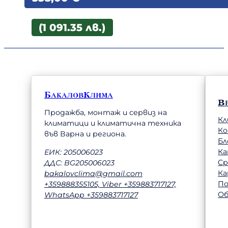
(1 091.35 лв.)
БакаловКлима
В
Продажба, монтаж и сервиз на
Кл
климатици и климатична техника
К
във Варна и региона.
Бл
Ка
ЕИК: 205006023
Ср
ДДС: BG205006023
Ка
bakalovclima@gmail.com
П
+359888355105, Viber +359883717127,
Об
WhatsApp +359883717127