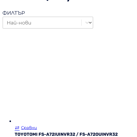
ФИЛТЪР
Order Products
Sort content
Сравни
TOYOTOMI FS-A72IUINVR32 / FS-A72OUINVR32