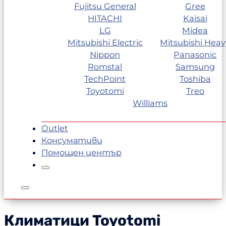
Fujitsu General
Gree
HITACHI
Kaisai
LG
Midea
Mitsubishi Electric
Mitsubishi Heav
Nippon
Panasonic
Romstal
Samsung
TechPoint
Toshiba
Toyotomi
Treo
Williams
Outlet
Консумативи
Помощен център
Климатици Toyotomi