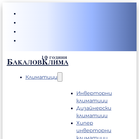
БакаловКлима
Климатици
Инверторни
климатици
Дизайнерски
климатици
Хипер
инверторни
климатици