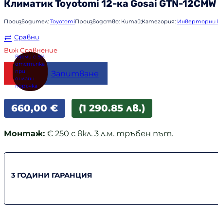
Климатик
Toyotomi
12-ка Gosai GTN-12CMW
Производител:
Toyotomi
Производство:
Китай;
Категория:
Инверторни 
Сравни
Виж Сравнение
Купи
Запитване
660,00
€
(1 290.85 лв.)
Монтаж:
€ 250 с вкл. 3 л.м. тръбен път.
3 ГОДИНИ ГАРАНЦИЯ