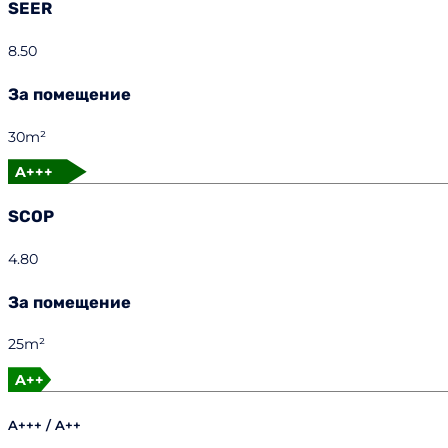
SEER
8.50
За помещение
30m²
A+++
SCOP
4.80
За помещение
25m²
A++
A+++ / A++