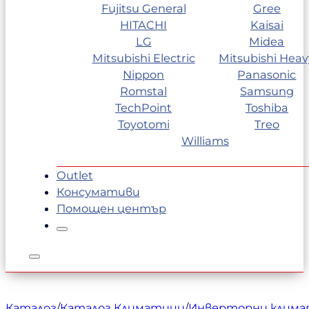
Fujitsu General
Gree
HITACHI
Kaisai
LG
Midea
Mitsubishi Electric
Mitsubishi Heav
Nippon
Panasonic
Romstal
Samsung
TechPoint
Toshiba
Toyotomi
Treo
Williams
Outlet
Консумативи
Помощен център
Каталог
/
Каталог Климатици
/
Инверторни клим