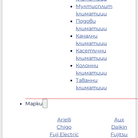
Мултисплит
климатици
Подови
климатици
Канални
климатици
Касетъчни
климатици
Колонни
климатици
Таванни
климатици
Марки
Arielli
Aux
Chigo
Daikin
Fuji Electric
Fujitsu