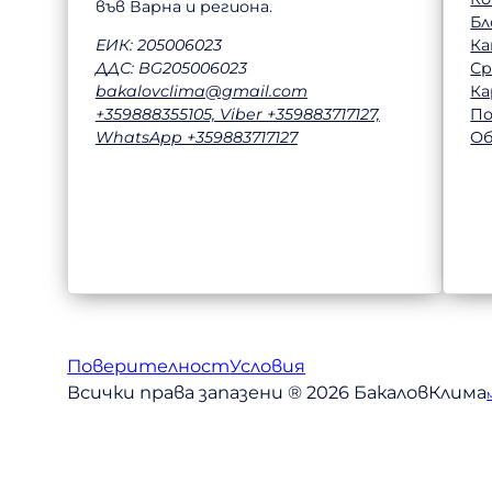
във Варна и региона.
Бл
Ка
ЕИК: 205006023
Ср
ДДС: BG205006023
Ка
bakalovclima@gmail.com
П
+359888355105, Viber +359883717127,
Об
WhatsApp +359883717127
Поверителност
Условия
Всички права запазени ® 2026 БакаловКлима