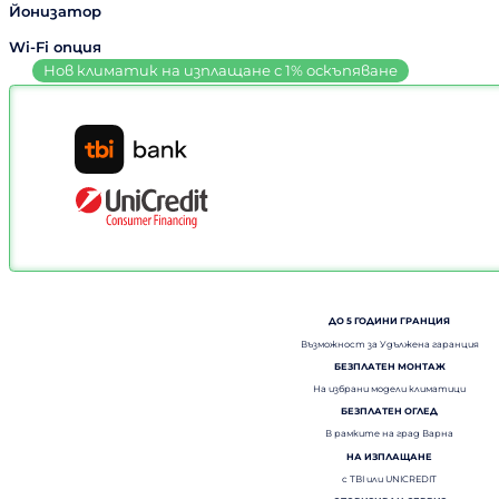
Йонизатор
Wi-Fi опция
ДО 5 ГОДИНИ ГРАНЦИЯ
Възможност за Удължена гаранция
БЕЗПЛАТЕН МОНТАЖ
На избрани модели климатици
БЕЗПЛАТЕН ОГЛЕД
В рамките на град Варна
НА ИЗПЛАЩАНЕ
с TBI или UNICREDIT