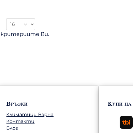
Select number per page
а критериите Ви.
Връзки
Купи на
Климатици Варна
Контакти
Блог