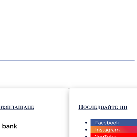
 изплащане
Последвайте ни
Facebook
Instagram
YouTube