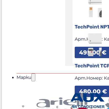
TechPoint NP
Арт.Номер:
К
495,00
€
TechPoint TC
Марки
Арт.Номер:
К
480,00
€