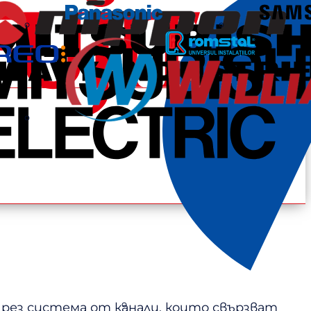
рез система от канали, които свързват