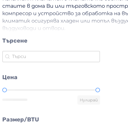
стаите в дома Ви или търговското простр
компресор и устройство за обработка на въ
климатик осигурява хладен или топъл въздух
въздуховоди и отвори.
Търсене
Търсене
Търсене
Цена
Цена
Нулирай
Размер/BTU