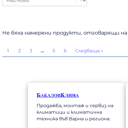
Не бяха намерени продукти, отговарящи н
1
2
3
…
5
6
Следваща »
БакаловКлима
Продажба, монтаж и сервиз на
климатици и климатична
техника във Варна и региона.