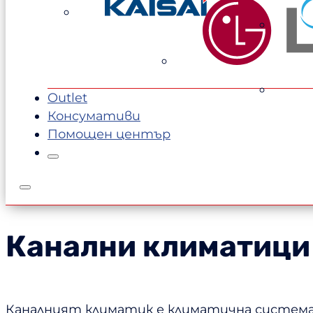
Outlet
Консумативи
Помощен център
Канални климатици
Каналният климатик е климатична система,