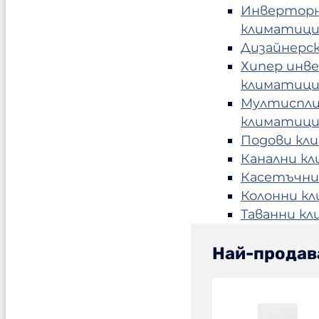
Инвертор
климатиц
Дизайнерс
Хипер инв
климатиц
Мултиспл
климатиц
Подови кл
Канални к
Касетъчни
Колонни к
Таванни к
Най-продав