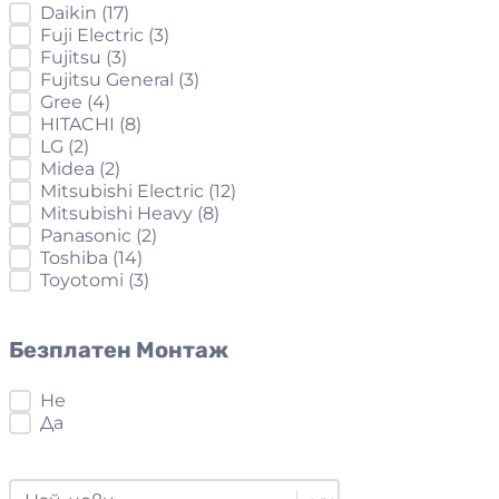
Марки
Daikin
(17)
Fuji Electric
(3)
Fujitsu
(3)
Fujitsu General
(3)
Gree
(4)
HITACHI
(8)
LG
(2)
Midea
(2)
Mitsubishi Electric
(12)
Mitsubishi Heavy
(8)
Panasonic
(2)
Toshiba
(14)
Toyotomi
(3)
Безплатен Монтаж
Безплатен Монтаж
Не
Да
Order Products
Sort content