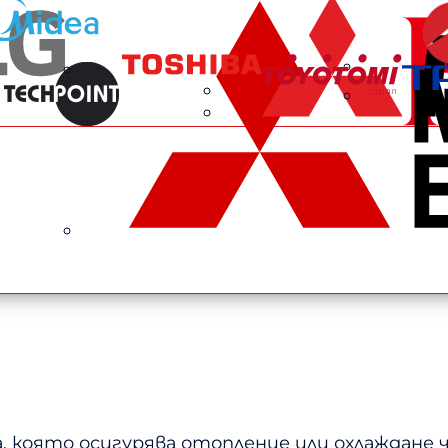
 която осигурява отопление или охлаждане ч