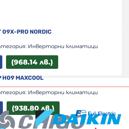
T 09X-PRO NORDIC
атегория:
Инверторни климатици
(968.14 лв.)
P H09 MAXCOOL
атегория:
Инверторни климатици
(938.80 лв.)