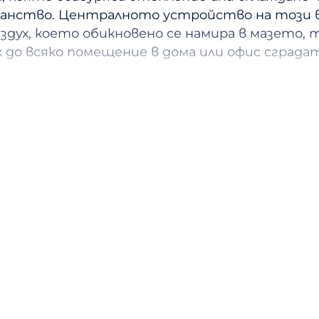
анство. Централното устройство на този в
здух, което обикновено се намира в мазето,
 до всяко помещение в дома или офис сграда