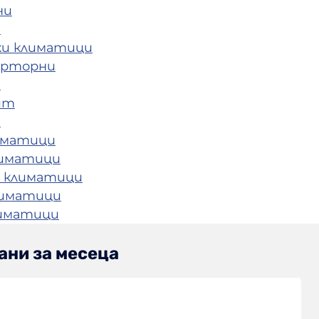
ни
и
ки климатици
ерторни
и
ит
и
иматици
лиматици
 климатици
лиматици
лиматици
ани за месеца