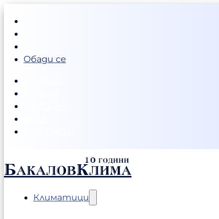
Обади се
НАЧАЛО
УСЛУГИ
РАЙОНИ
БЛОГ
КОНТАКТИ
БакаловКлима
Климатици