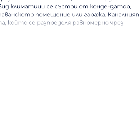
ид климатици се състои от кондензатор,
 таванското помещение или гаража. Каналния
та, който се разпределя равномерно чрез