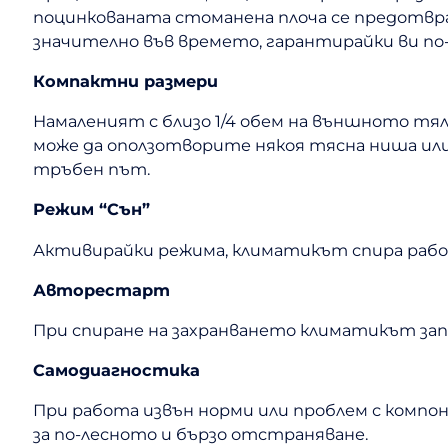
поцинкованата стоманена плоча се предотвр
значително във времето, гарантирайки ви по-
Компактни размери
Намаленият с близо 1/4 обем на външното т
може да оползотворите някоя тясна ниша или
тръбен път.
Режим “Сън”
Активирайки режима, климатикът спира работ
Авторестарт
При спиране на захранването климатикът зап
Самодиагностика
При работа извън норми или проблем с компон
за по-лесното и бързо отстраняване.