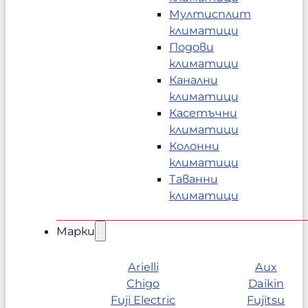
Мултисплит
климатици
Подови
климатици
Канални
климатици
Касетъчни
климатици
Колонни
климатици
Таванни
климатици
Марки
Arielli
Aux
Chigo
Daikin
Fuji Electric
Fujitsu