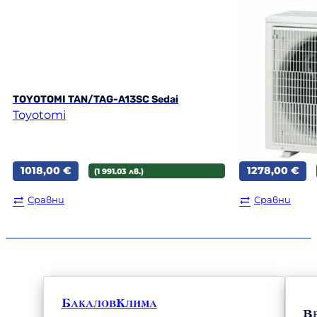
TOYOTOMI TAN/TAG-A13SC Sedai
Fuji Electric 
Toyotomi
Fuji Electric
1018,00
€
1278,00
€
(1 991.03 лв.)
Сравни
Сравни
БакаловКлима
В