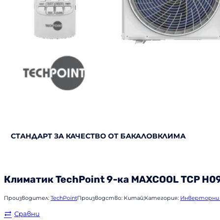
СТАНДАРТ ЗА КАЧЕСТВО ОТ БАКАЛОВКЛИМА
Климатик
TechPoint
9-ка MAXCOOL TCP H0
Производител:
TechPoint
Производство:
Китай;
Категория:
Инверторни
Сравни