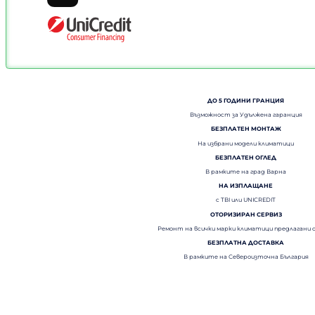
ДО 5 ГОДИНИ ГРАНЦИЯ
Възможност за Удължена гаранция
БЕЗПЛАТЕН МОНТАЖ
На избрани модели климатици
БЕЗПЛАТЕН ОГЛЕД
В рамките на град Варна
НА ИЗПЛАЩАНЕ
с TBI или UNICREDIT
ОТОРИЗИРАН СЕРВИЗ
Ремонт на всички марки климатици предлагани 
БЕЗПЛАТНА ДОСТАВКА
В рамките на Североизточна България