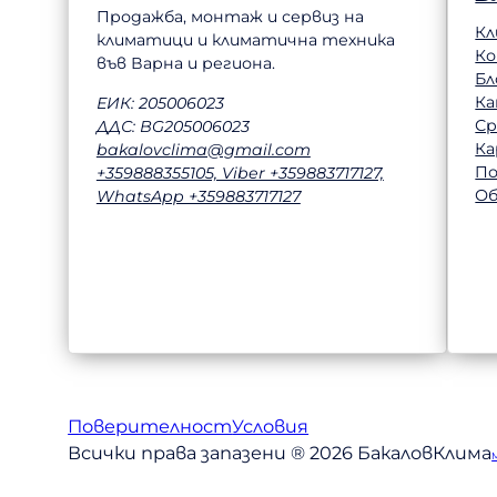
Продажба, монтаж и сервиз на
Кл
климатици и климатична техника
К
във Варна и региона.
Бл
Ка
ЕИК: 205006023
Ср
ДДС: BG205006023
Ка
bakalovclima@gmail.com
П
+359888355105, Viber +359883717127,
Об
WhatsApp +359883717127
Поверителност
Условия
Всички права запазени ® 2026 БакаловКлима