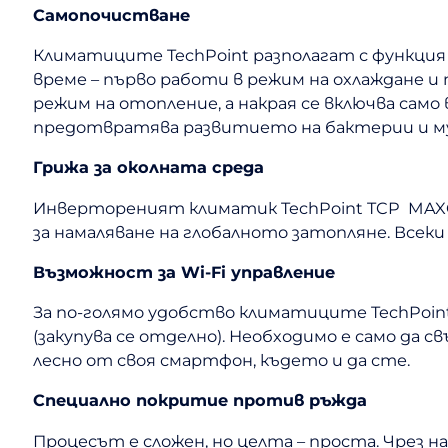
Самопочистване
Климатиците TechPoint разполагат с функция
време – първо работи в режим на охлаждане 
режим на отопление, а накрая се включва сам
предотвратява развитието на бактерии и мух
Грижа за околната среда
Инвертореният климатик TechPoint TCP MAXCO
за намаляване на глобалното затопляне. Всеки 
Възможност за Wi-Fi управление
За по-голямо удобство климатиците TechPoin
(закупува се отделно). Необходимо е само да 
лесно от своя смартфон, където и да сте.
Специално покритие против ръжда
Процесът е сложен, но целта – проста. Чрез