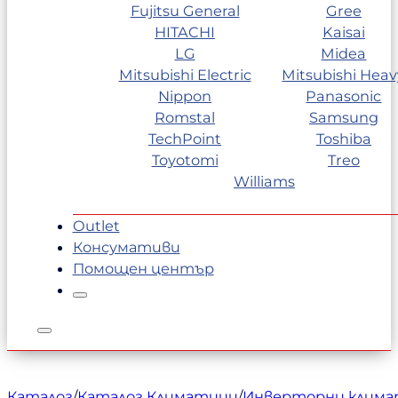
Fujitsu General
Gree
HITACHI
Kaisai
LG
Midea
Mitsubishi Electric
Mitsubishi Heav
Nippon
Panasonic
Romstal
Samsung
TechPoint
Toshiba
Toyotomi
Treo
Williams
Outlet
Консумативи
Помощен център
Каталог
/
Каталог Климатици
/
Инверторни клим