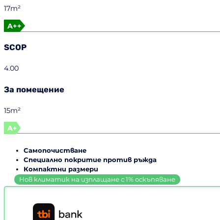
17m²
A++
SCOP
4.00
За помещение
15m²
A+
Самопочистване
Специално покритие против ръжда
Компактни размери