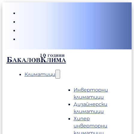
БакаловКлима
Климатици
Инверторни
климатици
Дизайнерски
климатици
Хипер
инверторни
климатици