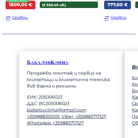
Original
Текущата
1800,00
€
777,00
€
(3 520.49 лв.)
price
цена
was:
е:
Сравни
Сравни
1978,00 €.
1800,00 €.
БакаловКлима
В
Продажба, монтаж и сервиз на
Кл
климатици и климатична техника
К
във Варна и региона.
Бл
Ка
ЕИК: 205006023
Ср
ДДС: BG205006023
Ка
bakalovclima@gmail.com
П
+359888355105, Viber +359883717127,
Об
WhatsApp +359883717127