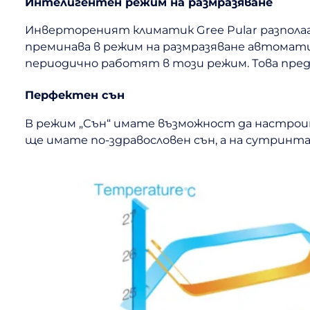
Интелигентен режим на размразяване
Инвертореният климатик Gree Pular разполага
преминава в режим на размразяване автомати
периодично работят в този режим. Това пре
Перфектен сън
В режим „Сън“ имате възможност да настроит
ще имате по-здравословен сън, а на сутринт