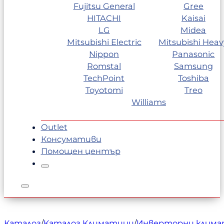
Fujitsu General
Gree
HITACHI
Kaisai
LG
Midea
Mitsubishi Electric
Mitsubishi Heav
Nippon
Panasonic
Romstal
Samsung
TechPoint
Toshiba
Toyotomi
Treo
Williams
Outlet
Консумативи
Помощен център
Каталог
/
Каталог Климатици
/
Инверторни клим