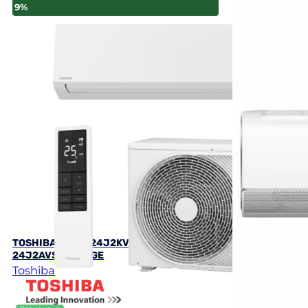
9%
TOSHIBA RAS-B24J2KVSG-E / RAS-
Midea MSFAAU-
24J2AVSG-E EDGE
12HRFN8-O BR
Toshiba
Midea