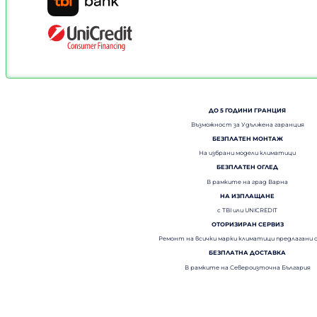
ДО 5 ГОДИНИ ГРАНЦИЯ
Възможност за Удължена гаранция
БЕЗПЛАТЕН МОНТАЖ
На избрани модели климатици
БЕЗПЛАТЕН ОГЛЕД
В рамките на град Варна
НА ИЗПЛАЩАНЕ
с TBI или UNICREDIT
ОТОРИЗИРАН СЕРВИЗ
Ремонт на всички марки климатици предлагани 
БЕЗПЛАТНА ДОСТАВКА
В рамките на Североизточна България