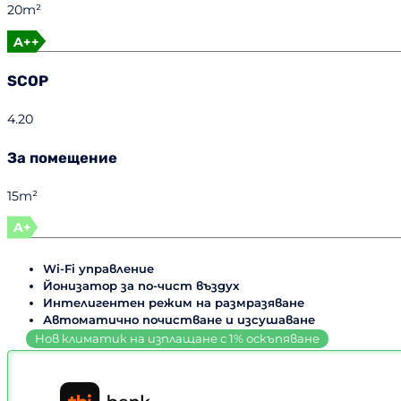
20m²
A++
SCOP
4.20
За помещение
15m²
A+
Wi-Fi управление
Йонизатор за по-чист въздух
Интелигентен режим на размразяване
Автоматично почистване и изсушаване