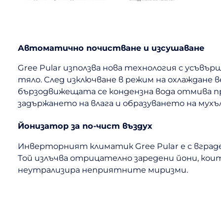
Автоматично почистване и изсушаване
Gree Pular използва нова технология с усъв
тяло. След изключване в режим на охлаждан
бързодвижещата се кондензна вода отмива п
задържането на влага и образуването на мухъл
Йонизатор за по-чист въздух
Инверторният климатик Gree Pular е с вграде
Той излъчва отрицателно заредени йони, ко
неутрализира неприятните миризми.