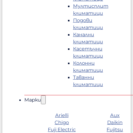
Мултисплит
климатици
Подови
климатици
Канални
климатици
Касетъчни
климатици
Колонни
климатици
Таванни
климатици
Марки
Arielli
Aux
Chigo
Daikin
Fuji Electric
Fujitsu