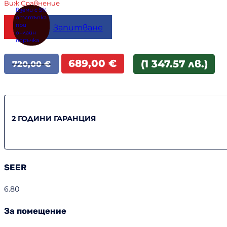
Виж Сравнение
Купи
Запитване
Original
Текущата
689,00
€
(1 347.57 лв.)
720,00
€
price
цена
was:
е:
720,00 €.
689,00 €.
2 ГОДИНИ ГАРАНЦИЯ
SEER
6.80
За помещение