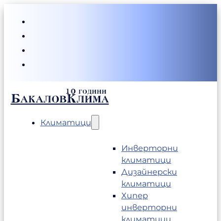
БакаловКлима
Климатици
Инверторни
климатици
Дизайнерски
климатици
Хипер
инверторни
климатици