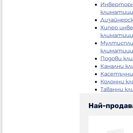
Инвертор
климатиц
Дизайнерс
Хипер инв
климатиц
Мултиспл
климатиц
Подови кл
Канални к
Касетъчни
Колонни к
Таванни к
Най-продав