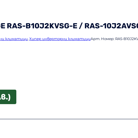
GE RAS-B10J2KVSG-E / RAS-10J2AVS
ни климатици
,
Хипер инверторни климатици
Арт. Номер:
RAS-B10J2K
лв.)