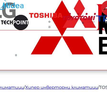
климатици
/
Хипер инверторни климатици
/
TOS