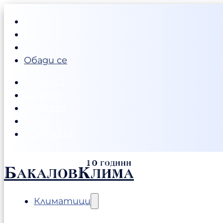
Обади се
НАЧАЛО
УСЛУГИ
РАЙОНИ
БЛОГ
КОНТАКТИ
БакаловКлима
Климатици