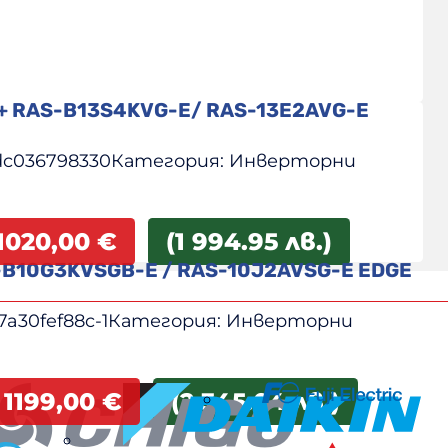
i+ RAS-B13S4KVG-E/ RAS-13E2AVG-E
dc036798330
Категория:
Инверторни
1020,00
€
(1 994.95 лв.)
-B10G3KVSGB-E / RAS-10J2AVSG-E EDGE
7a30fef88c-1
Категория:
Инверторни
1199,00
€
(2 345.04 лв.)