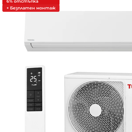
6% отстъпка
+ Безплатен монтаж