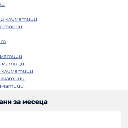
ни
и
ки климатици
ерторни
и
ит
и
иматици
лиматици
 климатици
лиматици
лиматици
ани за месеца