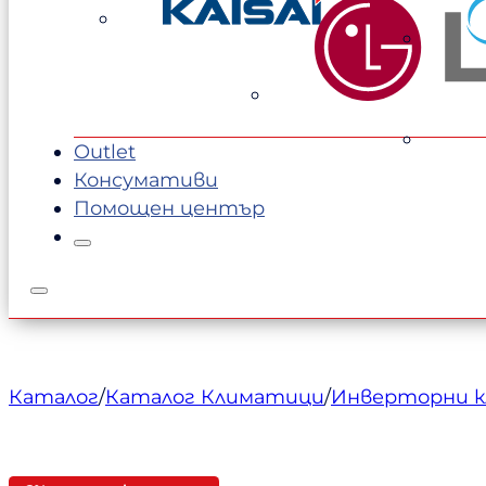
1289,00 €.
1199,00 €.
Outlet
Консумативи
Помощен център
Каталог
/
Каталог Климатици
/
Инверторни 