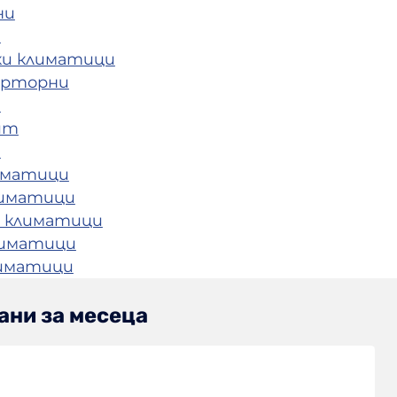
ни
и
ки климатици
ерторни
и
ит
и
иматици
лиматици
 климатици
лиматици
лиматици
ани за месеца