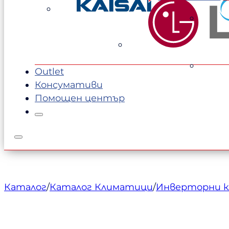
was:
е:
1290,00 €.
1199,00 €.
Outlet
Консумативи
Помощен център
Каталог
/
Каталог Климатици
/
Инверторни 