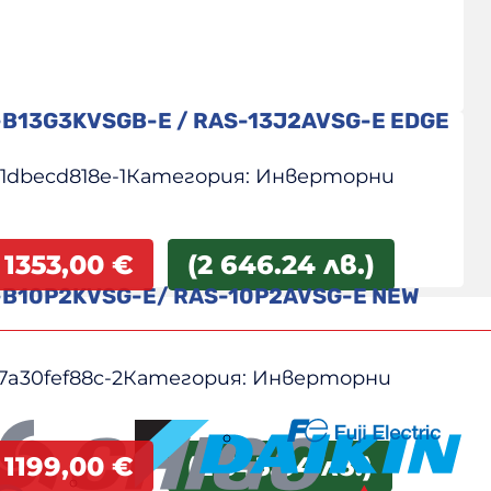
-B13G3KVSGB-E / RAS-13J2AVSG-E EDGE
1dbecd818e-1
Категория:
Инверторни
1353,00
€
(2 646.24 лв.)
-B10P2KVSG-E/ RAS-10P2AVSG-E NEW
7a30fef88c-2
Категория:
Инверторни
1199,00
€
(2 345.04 лв.)