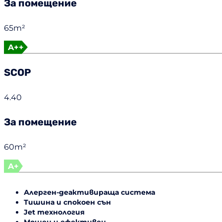
За помещение
65m²
A++
SCOP
4.40
За помещение
60m²
A+
Алерген-деактивираща система
Тишина и спокоен сън
Jet технология
Мощен и ефективен