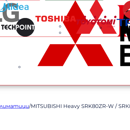
климатици
/
MITSUBISHI Heavy SRK80ZR-W / SR