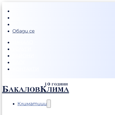
Обади се
НАЧАЛО
УСЛУГИ
РАЙОНИ
БЛОГ
КОНТАКТИ
БакаловКлима
Климатици