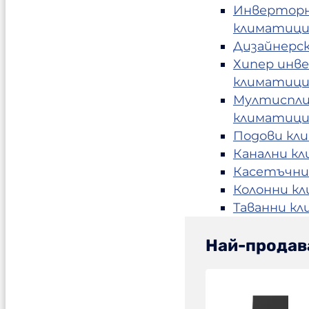
Инвертор
климатиц
Дизайнерс
Хипер инв
климатиц
Мултиспл
климатиц
Подови кл
Канални к
Касетъчни
Колонни к
Таванни к
Най-продав