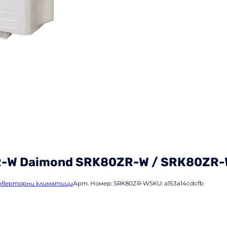
R-W Daimond SRK80ZR-W / SRК80ZR
нверторни климатици
Арт. Номер:
SRK80ZR-W
SKU:
a153a14cdcfb