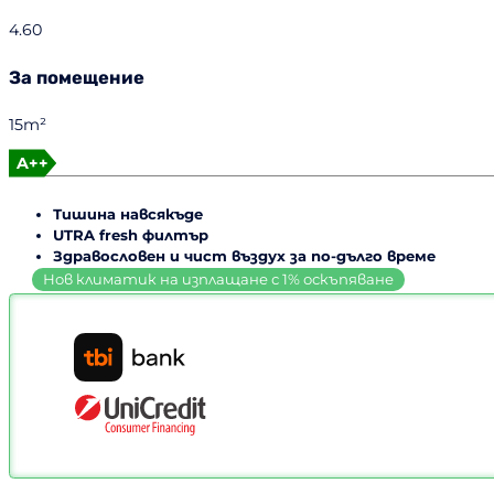
4.60
За помещение
15m²
A++
Тишина навсякъде
UTRA fresh филтър
Здравословен и чист въздух за по-дълго време