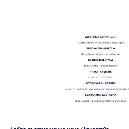
ДО 5 ГОДИНИ ГРАНЦИЯ
Възможност за Удължена гаранция
БЕЗПЛАТЕН МОНТАЖ
На избрани модели климатици
БЕЗПЛАТЕН ОГЛЕД
В рамките на град Варна
НА ИЗПЛАЩАНЕ
с TBI или UNICREDIT
ОТОРИЗИРАН СЕРВИЗ
Ремонт на всички марки климатици предлагани 
БЕЗПЛАТНА ДОСТАВКА
В рамките на Североизточна България
Добро съотношение цена / качество