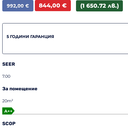
Original
Текущата
844,00
€
(1 650.72 лв.)
992,00
€
price
цена
was:
е:
992,00 €.
844,00 €.
5 ГОДИНИ ГАРАНЦИЯ
SEER
7.00
За помещение
20m²
A++
SCOP