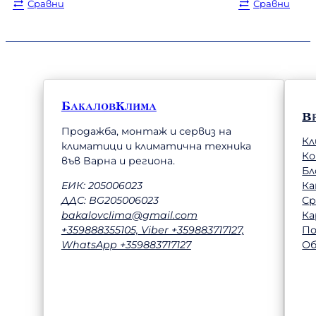
was:
е:
Сравни
Сравни
810,00 €.
787,00 €.
БакаловКлима
В
Продажба, монтаж и сервиз на
Кл
климатици и климатична техника
К
във Варна и региона.
Бл
Ка
ЕИК: 205006023
Ср
ДДС: BG205006023
Ка
bakalovclima@gmail.com
П
+359888355105, Viber +359883717127,
Об
WhatsApp +359883717127