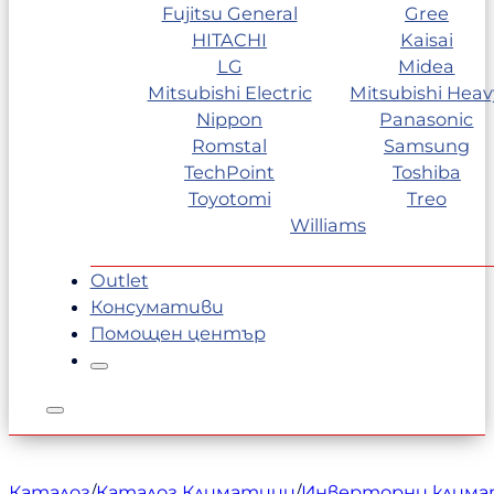
Fujitsu General
Gree
HITACHI
Kaisai
LG
Midea
Mitsubishi Electric
Mitsubishi Heav
Nippon
Panasonic
Romstal
Samsung
TechPoint
Toshiba
Toyotomi
Treo
Williams
Outlet
Консумативи
Помощен център
Каталог
/
Каталог Климатици
/
Инверторни клим