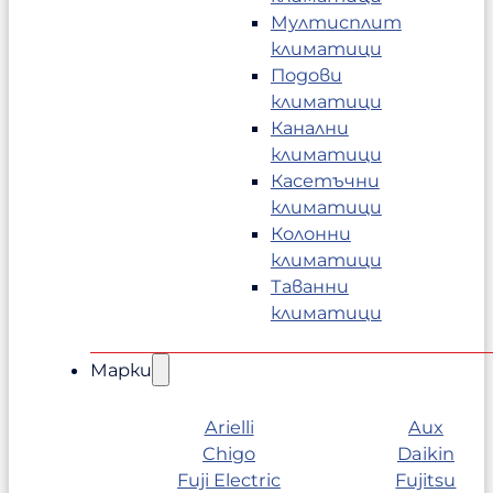
Мултисплит
климатици
Подови
климатици
Канални
климатици
Касетъчни
климатици
Колонни
климатици
Таванни
климатици
Марки
Arielli
Aux
Chigo
Daikin
Fuji Electric
Fujitsu