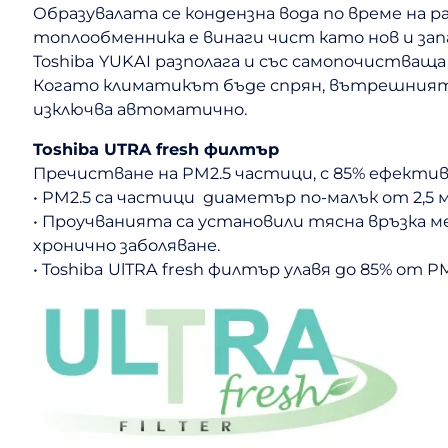
Образувалата се кондензна вода по време на 
топлообменника е винаги чист като нов и за
Toshiba YUKAI разполага и със самопочистващ
Когато климатикът бъде спрян, вътрешният в
изключва автоматично.
Toshiba UTRA fresh филтър
Пречистване на PM2.5 частици, с 85% ефекти
• PM2.5 са частици диаметър по-малък от 2,5
• Проучванията са установили тясна връзка м
хронично заболяване.
• Toshiba UlTRA fresh филтър улавя до 85% от P