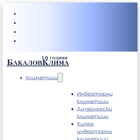
БакаловКлима
Климатици
Инверторни
климатици
Дизайнерски
климатици
Хипер
инверторни
климатици