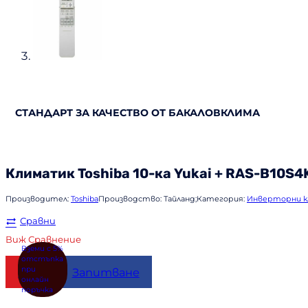
СТАНДАРТ ЗА КАЧЕСТВО ОТ БАКАЛОВКЛИМА
Климатик
Toshiba
10-ка Yukai + RAS-B10S4
Производител:
Toshiba
Производство:
Тайланд;
Категория:
Инверторни 
Сравни
Виж Сравнение
Купи
Запитване