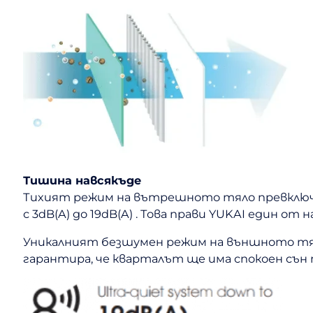
Тишина навсякъде
Тихият режим на вътрешното тяло превключва
с 3dB(A) до 19dB(A) . Това прави YUKAI един 
Уникалният безшумен режим на външното тяло п
гарантира, че кварталът ще има спокоен сън