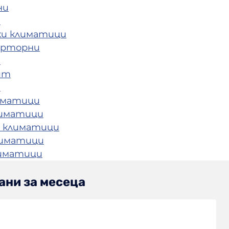
ни
и
ки климатици
ерторни
и
ит
и
иматици
лиматици
 климатици
лиматици
лиматици
ани за месеца