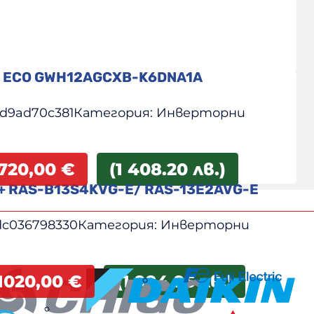
II ECO GWH12AGCXB-K6DNA1A
d9ad70c381
Категория:
Инверторни
720,00
€
(1 408.20 лв.)
i+ RAS-B13S4KVG-E/ RAS-13E2AVG-E
dc036798330
Категория:
Инверторни
1020,00
€
(1 994.95 лв.)