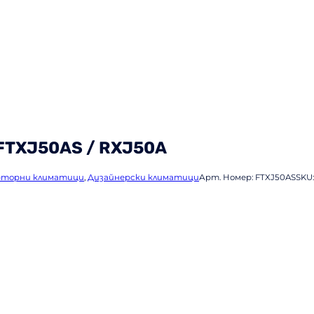
 FTXJ50AS / RXJ50A
рторни климатици
,
Дизайнерски климатици
Арт. Номер:
FTXJ50AS
SKU: