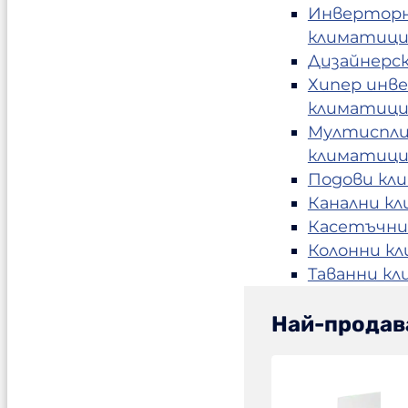
Инвертор
климатиц
Дизайнерс
Хипер инв
климатиц
Мултиспл
климатиц
Подови кл
Канални к
Касетъчни
Колонни к
Таванни к
Най-продав