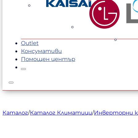
1110,00 €.
1020,00 €.
Outlet
Консумативи
Помощен център
Каталог
/
Каталог Климатици
/
Инверторни 