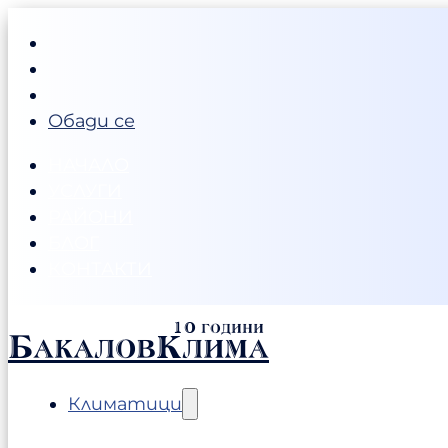
Обади се
НАЧАЛО
УСЛУГИ
РАЙОНИ
БЛОГ
КОНТАКТИ
БакаловКлима
Климатици