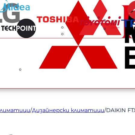
климатици
/
Дизайнерски климатици
/
DAIKIN FT