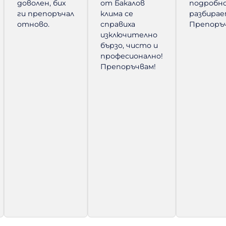
много съм
Момчетата
обяснява
доволен, бих
от Бакалов
подробно
ги препоръчал
клима се
разбирае
отново.
справиха
Препоръч
изключително
бързо, чисто и
професионално!
Препоръчвам!