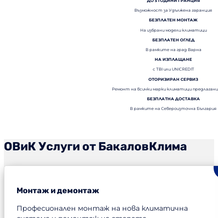
ДО 5 ГОДИНИ ГРАНЦИЯ
Възможност за Удължена гаранция
БЕЗПЛАТЕН МОНТАЖ
На избрани модели климатици
БЕЗПЛАТЕН ОГЛЕД
В рамките на град Варна
НА ИЗПЛАЩАНЕ
с TBI или UNICREDIT
ОТОРИЗИРАН СЕРВИЗ
Ремонт на всички марки климатици предлагани
БЕЗПЛАТНА ДОСТАВКА
В рамките на Североизточна България
ОВиК Услуги от БакаловКлима
Монтаж и демонтаж
Професионален монтаж на нова климатична