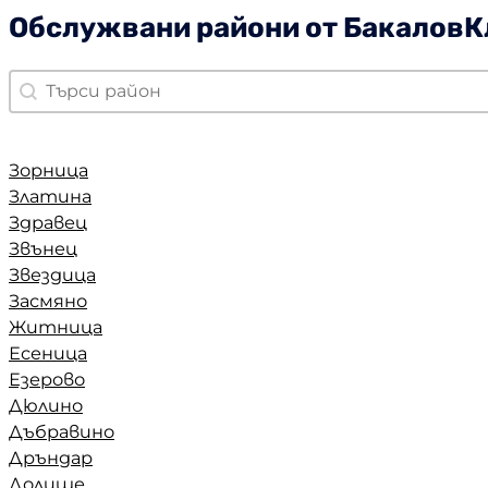
Обслужвани райони от Бакалов
Quick Search
Search content
Зорница
Златина
Здравец
Звънец
Звездица
Засмяно
Житница
Есеница
Езерово
Дюлино
Дъбравино
Дръндар