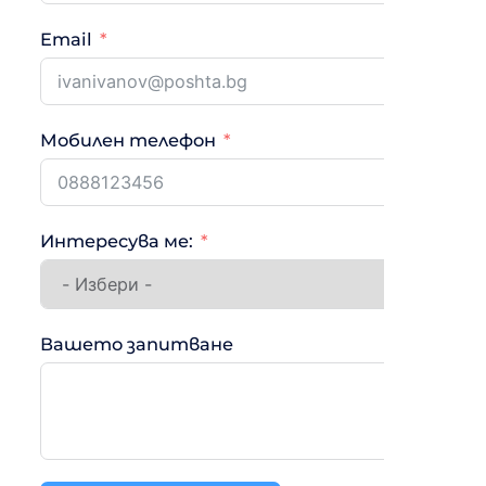
Високоефективните хиперинверторни кл
снабдени с по-ефективен компресор и по-доб
Email
Термопомпи: Термопомпите са много енерго
въздух за да регулират температурата в 
Системи с водно охлаждане: Тези системи из
Мобилен телефон
Популярни решения за климатиз
Интересува ме:
Варна е град, където имате много възможности,
да разгледате:
Вашето запитване
Преносими климатични системи: Тези систем
за малки помещения или за хора, които се 
ненадеждни и енергийно неефективни. Тез
Мултисплит системи: Тези системи предлаг