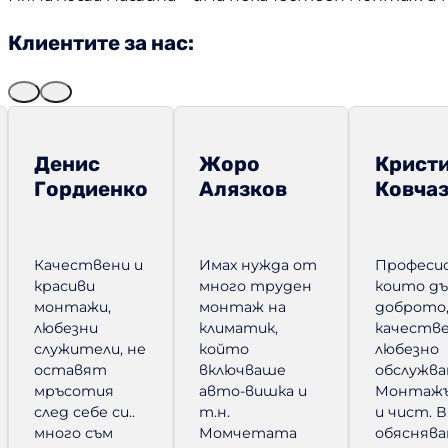
Няма лоша машина – има некачествен монтаж и 
Клиентите за нас:
Денис
Жоро
Крист
Гордиенко
Алязков
Ковча
Качествени и
Имах нужда от
Професи
красиви
много труден
които д
монтажи,
монтаж на
доброто
любезни
климатик,
качестве
служители, не
който
любезно
оставят
включваше
обслужва
мръсотия
авто-вишка и
Монтажъ
след себе си..
т.н.
и чист. 