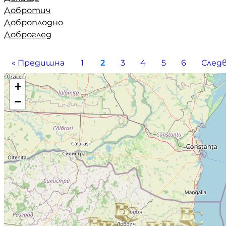
Долище
Добротич
Доброплодно
Доброглед
« Предишна
1
2
3
4
5
6
Следв
Map
+
−