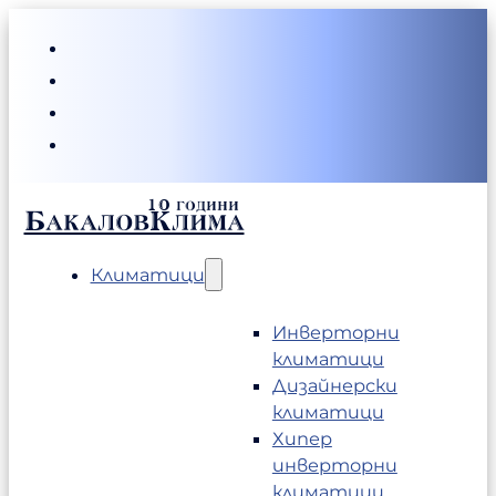
БакаловКлима
Климатици
Инверторни
климатици
Дизайнерски
климатици
Хипер
инверторни
климатици