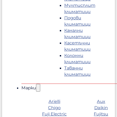
Мултисплит
климатици
Подови
климатици
Канални
климатици
Касетъчни
климатици
Колонни
климатици
Таванни
климатици
Марки
Arielli
Aux
Chigo
Daikin
Fuji Electric
Fujitsu