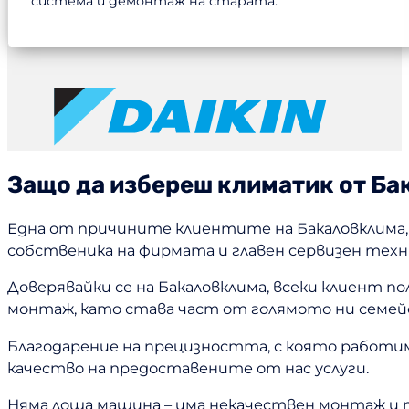
система и демонтаж на старата.
…
Защо да избереш климатик от Б
Една от причините клиентите на Бакаловклима, 
собственика на фирмата и главен сервизен техн
Доверявайки се на Бакаловклима, всеки клиент 
монтаж, като става част от голямото ни семей
Благодарение на прецизността, с която работим,
качество на предоставените от нас услуги.