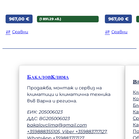
967,00
€
967,00
€
(1 891.29 лв.)
Сравни
Сравни
БакаловКлима
В
Продажба, монтаж и сервиз на
Кл
климатици и климатична техника
К
във Варна и региона.
Бл
Ка
ЕИК: 205006023
Ср
ДДС: BG205006023
Ка
bakalovclima@gmail.com
П
+359888355105, Viber +359883717127,
Об
WhatsApp +359883717127