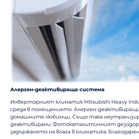
Алерген-деактивираща система
Инверторният климатик Mitsubishi Heavy Indus
среда в помещението. Алерген-деактивиращи
домашните любимци. Също така неутрализира и
деактивирани. Фотокаталитичният дезодори
задържането на влага в климатика. Благодаре