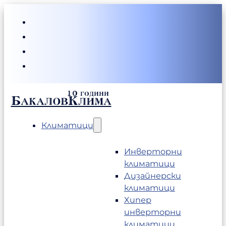
БакаловКлима
Климатици
Инверторни
климатици
Дизайнерски
климатици
Хипер
инверторни
климатици