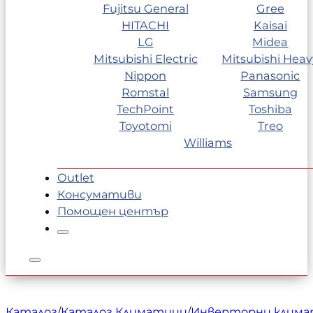
Fujitsu General
Gree
HITACHI
Kaisai
LG
Midea
Mitsubishi Electric
Mitsubishi Heav
Nippon
Panasonic
Romstal
Samsung
TechPoint
Toshiba
Toyotomi
Treo
Williams
Outlet
Консумативи
Помощен център
Каталог
/
Каталог Климатици
/
Инверторни клим