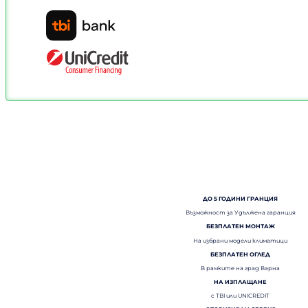
ДО 5 ГОДИНИ ГРАНЦИЯ
Възможност за Удължена гаранция
БЕЗПЛАТЕН МОНТАЖ
На избрани модели климатици
БЕЗПЛАТЕН ОГЛЕД
В рамките на град Варна
НА ИЗПЛАЩАНЕ
с TBI или UNICREDIT