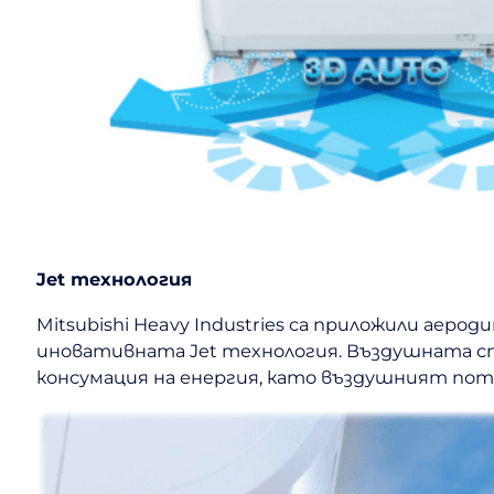
Jet технология
Mitsubishi Heavy Industries са приложили ае
иновативната Jet технология. Въздушната стру
консумация на енергия, като въздушният пот