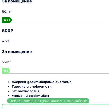
За помещение
60m²
A++
SCOP
4.50
За помещение
55m²
A+
Алерген-деактивираща система
Тишина и спокоен сън
Jet технология
Мощен и ефективен