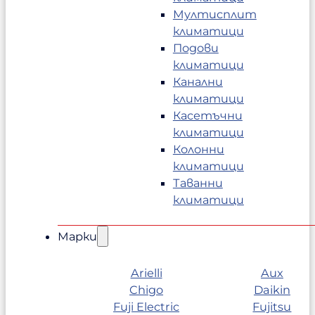
Мултисплит
климатици
Подови
климатици
Канални
климатици
Касетъчни
климатици
Колонни
климатици
Таванни
климатици
Марки
Arielli
Aux
Chigo
Daikin
Fuji Electric
Fujitsu