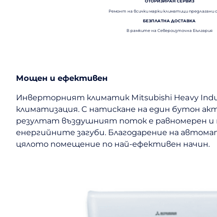
ОТОРИЗИРАН СЕРВИЗ
Ремонт на всички марки климатици предлагани 
БЕЗПЛАТНА ДОСТАВКА
В рамките на Североизточна България
Мощен и ефективен
Инверторният климатик Mitsubishi Heavy Indu
климатизация. С натискане на един бутон ак
резултат въздушният поток е равномерен и т
енергийните загуби. Благодарение на автома
цялото помещение по най-ефективен начин.