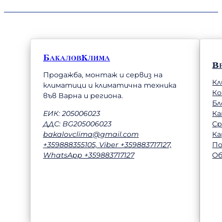
БакаловКлима
В
Продажба, монтаж и сервиз на
Кл
климатици и климатична техника
К
във Варна и региона.
Бл
Ка
ЕИК: 205006023
Ср
ДДС: BG205006023
Ка
bakalovclima@gmail.com
П
+359888355105, Viber +359883717127,
Об
WhatsApp +359883717127