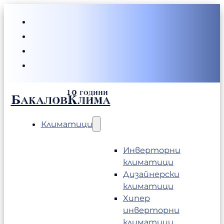
БакаловКлима
Климатици
Инверторни
климатици
Дизайнерски
климатици
Хипер
инверторни
климатици