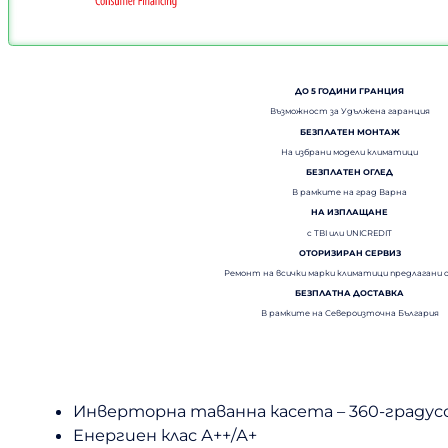
ДО 5 ГОДИНИ ГРАНЦИЯ
Възможност за Удължена гаранция
БЕЗПЛАТЕН МОНТАЖ
На избрани модели климатици
БЕЗПЛАТЕН ОГЛЕД
В рамките на град Варна
НА ИЗПЛАЩАНЕ
с TBI или UNICREDIT
ОТОРИЗИРАН СЕРВИЗ
Ремонт на всички марки климатици предлагани 
БЕЗПЛАТНА ДОСТАВКА
В рамките на Североизточна България
Инверторна таванна касета – 360-градус
Eнергиен клас А++/А+