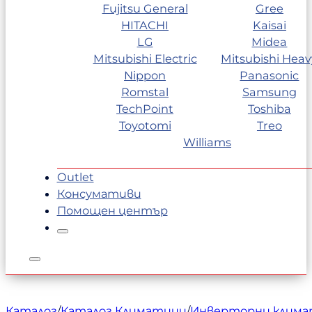
Fujitsu General
Gree
HITACHI
Kaisai
LG
Midea
Mitsubishi Electric
Mitsubishi Heav
Nippon
Panasonic
Romstal
Samsung
TechPoint
Toshiba
Toyotomi
Treo
Williams
Outlet
Консумативи
Помощен център
Каталог
/
Каталог Климатици
/
Инверторни клим