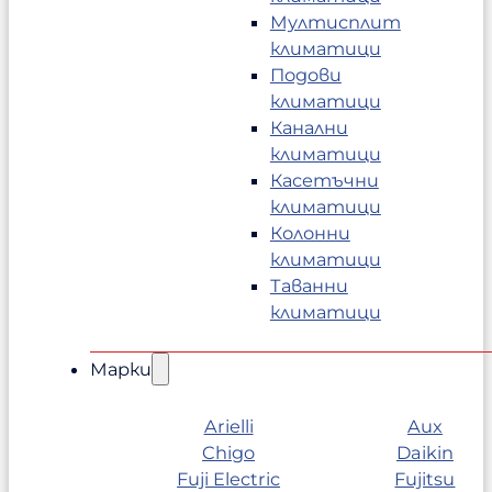
Мултисплит
климатици
Подови
климатици
Канални
климатици
Касетъчни
климатици
Колонни
климатици
Таванни
климатици
Марки
Arielli
Aux
Chigo
Daikin
Fuji Electric
Fujitsu