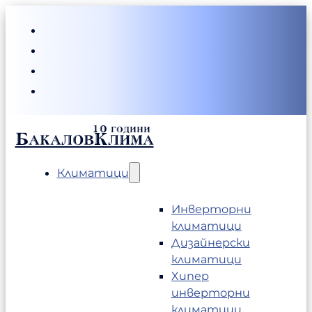
БакаловКлима
Климатици
Инверторни
климатици
Дизайнерски
климатици
Хипер
инверторни
климатици