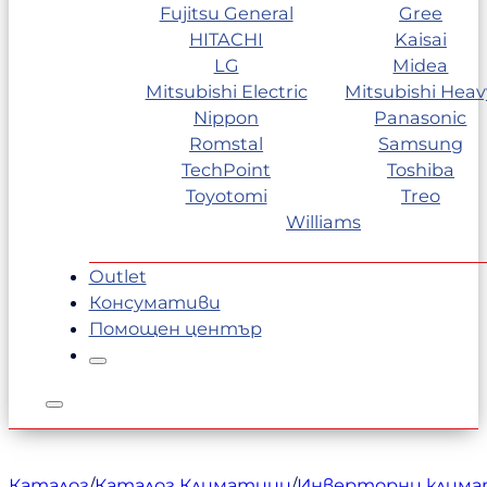
Fujitsu General
Gree
HITACHI
Kaisai
LG
Midea
Mitsubishi Electric
Mitsubishi Heav
Nippon
Panasonic
Romstal
Samsung
TechPoint
Toshiba
Toyotomi
Treo
Williams
Outlet
Консумативи
Помощен център
Каталог
/
Каталог Климатици
/
Инверторни клим