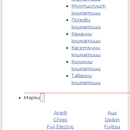
Мултисплит
климатици
Подови
климатици
Канални
климатици
Касетъчни
климатици
Колонни
климатици
Таванни
климатици
Марки
Arielli
Aux
Chigo
Daikin
Fuji Electric
Fujitsu