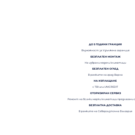
ДО 5 ГОДИНИ ГРАНЦИЯ
Възможност за Удължена гаранция
БЕЗПЛАТЕН МОНТАЖ
На избрани модели климатици
БЕЗПЛАТЕН ОГЛЕД
В рамките на град Варна
НА ИЗПЛАЩАНЕ
с TBI или UNICREDIT
ОТОРИЗИРАН СЕРВИЗ
Ремонт на всички марки климатици предлагани 
БЕЗПЛАТНА ДОСТАВКА
В рамките на Североизточна България