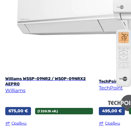
Williams WSSP-09NR2 / WSOP-09NRX2
TechPoint NPT
AEPRO
TechPoint
Williams
675,00
€
495,00
€
(1 320.19 лв.)
Сравни
Сравни