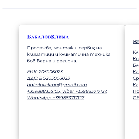
БакаловКлима
В
Продажба, монтаж и сервиз на
Кл
климатици и климатична техника
К
във Варна и региона.
Бл
Ка
ЕИК: 205006023
Ср
ДДС: BG205006023
Ка
bakalovclima@gmail.com
П
+359888355105, Viber +359883717127,
Об
WhatsApp +359883717127