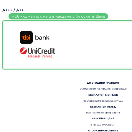
A+++ / A+++
ДО 5 ГОДИНИ ГРАНЦИЯ
Възможност за Удължена гаранция
БЕЗПЛАТЕН МОНТАЖ
На избрани модели климатици
БЕЗПЛАТЕН ОГЛЕД
В рамките на град Варна
НА ИЗПЛАЩАНЕ
с TBI или UNICREDIT
ОТОРИЗИРАН СЕРВИЗ