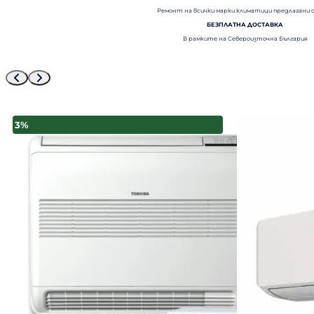
Ремонт на всички марки климатици предлагани 
БЕЗПЛАТНА ДОСТАВКА
В рамките на Североизточна България
3%