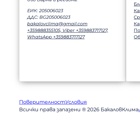
Бл
Ка
ЕИК: 205006023
Ср
ДДС: BG205006023
Ка
bakalovclima@gmail.com
П
+359888355105, Viber +359883717127,
Об
WhatsApp +359883717127
Поверителност
Условия
Всички права запазени ® 2026 БакаловКлима