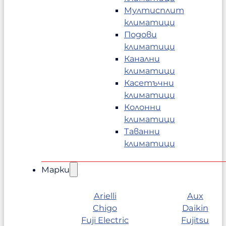
Мултисплит
климатици
Подови
климатици
Канални
климатици
Касетъчни
климатици
Колонни
климатици
Таванни
климатици
Марки
Arielli
Aux
Chigo
Daikin
Fuji Electric
Fujitsu