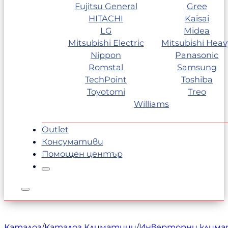
Fujitsu General
Gree
HITACHI
Kaisai
LG
Midea
Mitsubishi Electric
Mitsubishi Heav
Nippon
Panasonic
Romstal
Samsung
TechPoint
Toshiba
Toyotomi
Treo
Williams
Outlet
Консумативи
Помощен център
Каталог
/
Каталог Климатици
/
Инверторни клим