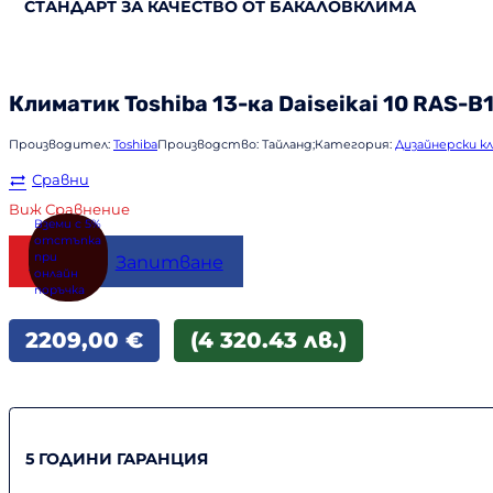
СТАНДАРТ ЗА КАЧЕСТВО ОТ БАКАЛОВКЛИМА
Климатик
Toshiba
13-ка Daiseikai 10 RAS-
Производител:
Toshiba
Производство:
Тайланд;
Категория:
Дизайнерски 
Сравни
Виж Сравнение
Купи
Запитване
2209,00
€
(4 320.43 лв.)
5 ГОДИНИ ГАРАНЦИЯ