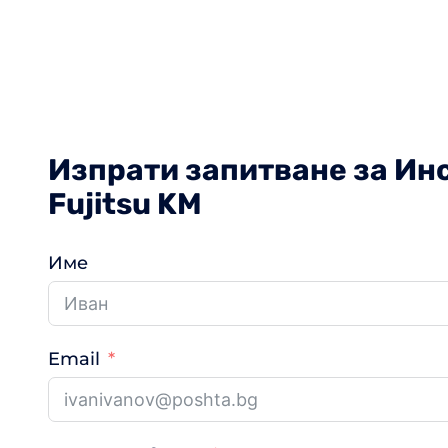
Изпрати запитване за Ин
Fujitsu KM
Име
Email