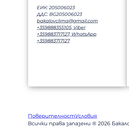
ЕИК: 205006023
ДДС: BG205006023
bakalovclima@gmail.com
+359888355105, Viber
+359883717127, WhatsApp
+359883717127
Поверителност
Условия
Всички права запазени ® 2026 Бака