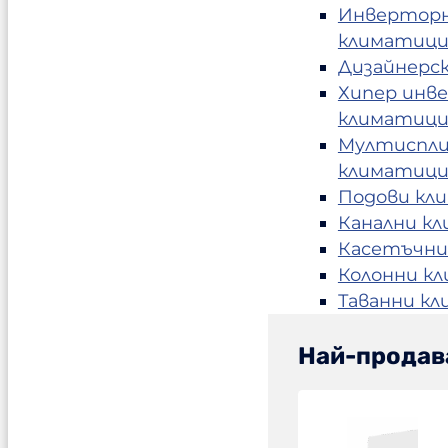
Инвертор
климатиц
Дизайнерс
Хипер инв
климатиц
Мултиспл
климатиц
Подови кл
Канални к
Касетъчни
Колонни к
Таванни к
Най-продав