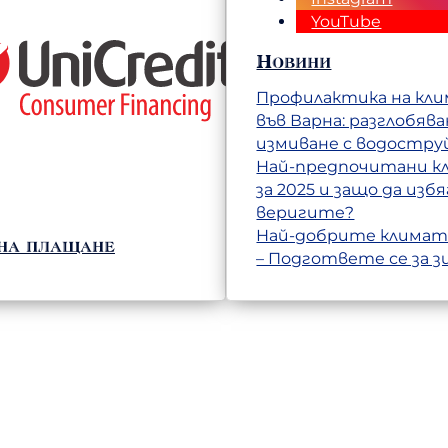
YouTube
Новини
Профилактика на кл
във Варна: разглобява
измиване с водостру
Най-предпочитани 
за 2025 и защо да изб
веригите?
Най-добрите климат
на плащане
– Подгответе се за з