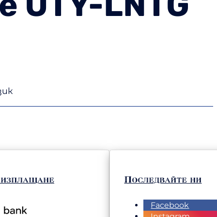
е UTY-LNTG
зик
 изплащане
Последвайте ни
Facebook
Instagram