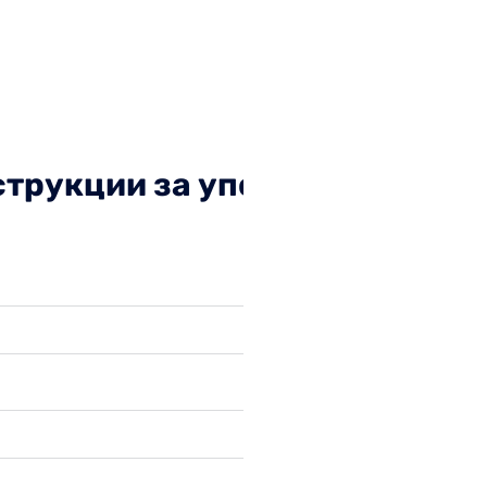
струкции за употреба за ди
Фамилия
Мобилен телеф