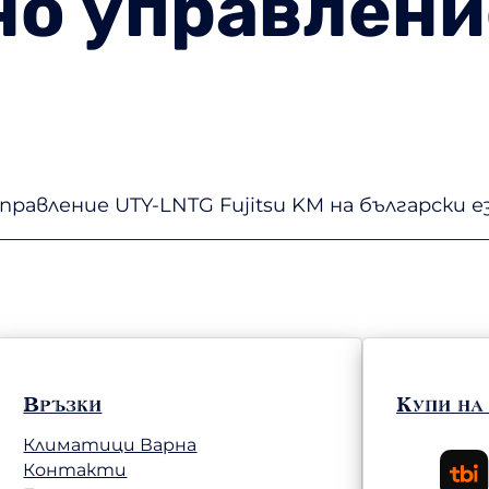
о управлени
равление UTY-LNTG Fujitsu KM на български е
Връзки
Купи на
Климатици Варна
Контакти