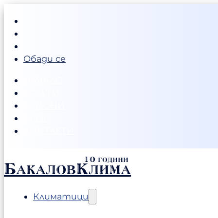
Обади се
НАЧАЛО
УСЛУГИ
РАЙОНИ
БЛОГ
КОНТАКТИ
БакаловКлима
Климатици