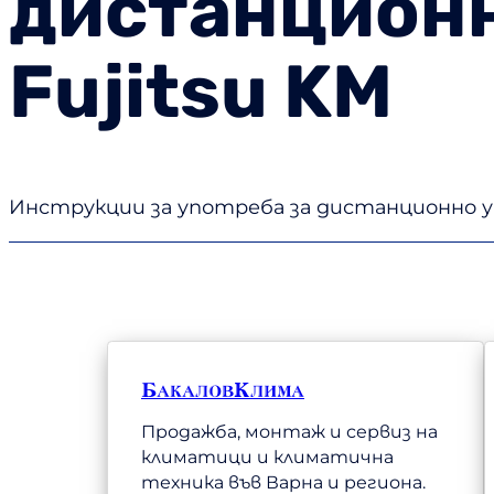
дистанционн
Fujitsu KM
Инструкции за употреба за дистанционно уп
БакаловКлима
Продажба, монтаж и сервиз на
климатици и климатична
техника във Варна и региона.