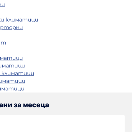
ни
и
ки климатици
ерторни
и
ит
и
иматици
лиматици
 климатици
лиматици
лиматици
ани за месеца