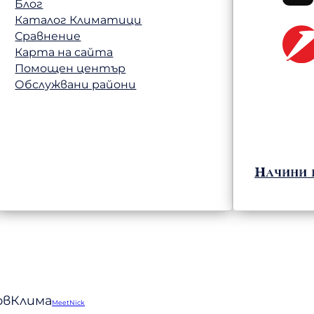
Блог
Каталог Климатици
Сравнение
Карта на сайта
Помощен център
Обслужвани райони
Начини 
ловКлима
MeetNick