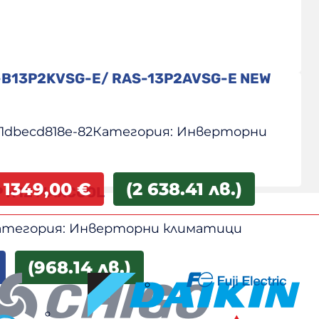
-B13P2KVSG-E/ RAS-13P2AVSG-E NEW
1dbecd818e-82
Категория:
Инверторни
1349,00
€
(2 638.41 лв.)
P H12 MAXCOOL
атегория:
Инверторни климатици
(968.14 лв.)