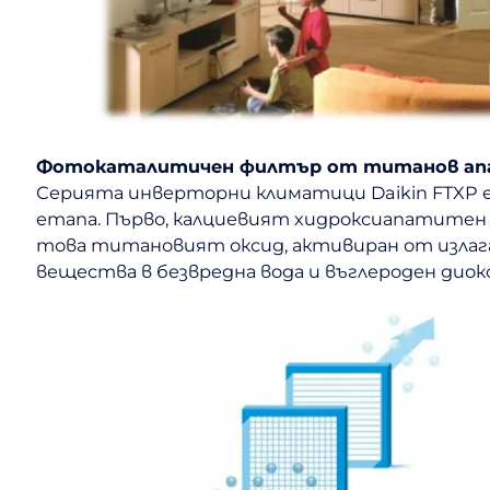
Фотокаталитичен филтър от титанов а
Серията инверторни климатици Daikin FTXP 
етапа. Първо, калциевият хидроксиапатитен с
това титановият оксид, активиран от излаг
вещества в безвредна вода и въглероден диок