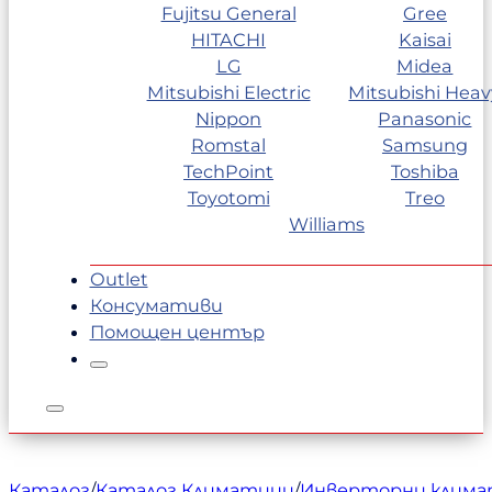
Fujitsu General
Gree
HITACHI
Kaisai
LG
Midea
Mitsubishi Electric
Mitsubishi Heav
Nippon
Panasonic
Romstal
Samsung
TechPoint
Toshiba
Toyotomi
Treo
Williams
Outlet
Консумативи
Помощен център
Каталог
/
Каталог Климатици
/
Инверторни клим