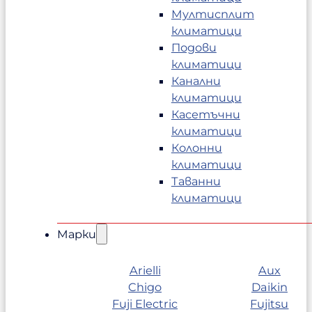
Мултисплит
климатици
Подови
климатици
Канални
климатици
Касетъчни
климатици
Колонни
климатици
Таванни
климатици
Марки
Arielli
Aux
Chigo
Daikin
Fuji Electric
Fujitsu