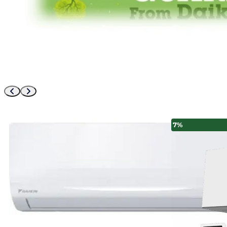
10%
7%