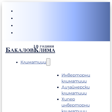
БакаловКлима
Климатици
Инверторни
климатици
Дизайнерски
климатици
Хипер
инверторни
климатици