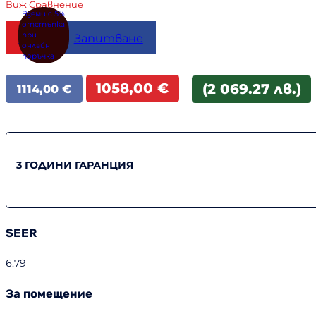
Виж Сравнение
Купи
Запитване
Original
Текущата
1058,00
€
(2 069.27 лв.)
1114,00
€
price
цена
was:
е:
1114,00 €.
1058,00 €.
3 ГОДИНИ ГАРАНЦИЯ
SEER
6.79
За помещение