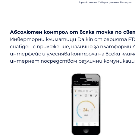
В рамките на Североизточна България
Абсолютен контрол от всяка точка по све
Инверторни климатици Daikin от серията FTXP
снабден с приложение, налично за платформи 
интерфейс и улеснява контрола на всеки клим
интернет посредством различни комуникацио