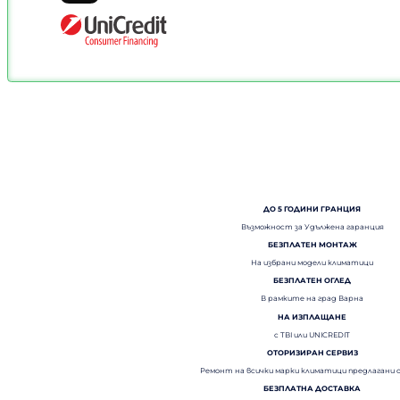
ДО 5 ГОДИНИ ГРАНЦИЯ
Възможност за Удължена гаранция
БЕЗПЛАТЕН МОНТАЖ
На избрани модели климатици
БЕЗПЛАТЕН ОГЛЕД
В рамките на град Варна
НА ИЗПЛАЩАНЕ
с TBI или UNICREDIT
ОТОРИЗИРАН СЕРВИЗ
Ремонт на всички марки климатици предлагани 
БЕЗПЛАТНА ДОСТАВКА