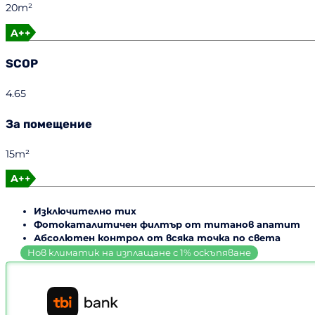
20m²
A++
SCOP
4.65
За помещение
15m²
A++
Изключително тих
Фотокаталитичен филтър от титанов апатит
Абсолютен контрол от всяка точка по света