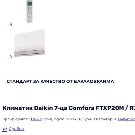
СТАНДАРТ ЗА КАЧЕСТВО ОТ БАКАЛОВКЛИМА
Климатик
Daikin
7-ца Comfora FTXP20M / 
Производител:
Daikin
Производство:
Чехия;, Турция;
Категория:
Инверто
Сравни