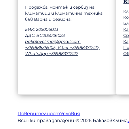
В
Продажба, монтаж и сервиз на
Кл
климатици и климатична техника
К
във Варна и региона.
Бл
Ка
ЕИК: 205006023
Ср
ДДС: BG205006023
Ка
bakalovclima@gmail.com
П
+359888355105, Viber +359883717127,
Об
WhatsApp +359883717127
Поверителност
Условия
Всички права запазени ® 2026 БакаловКлима