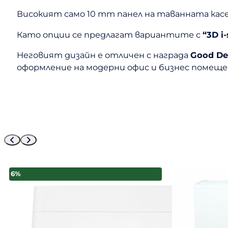
Високият само 10 mm панел на таванната касет
Като опции се предлагат вариантите с
“3D i
Неговият дизайн е отличен с награда
Good De
оформление на модерни офис и бизнес помещен
6%
3%