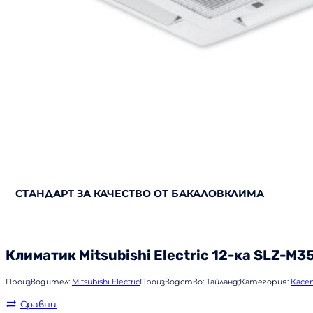
СТАНДАРТ ЗА КАЧЕСТВО ОТ БАКАЛОВКЛИМА
Климатик
Mitsubishi Electric
12-ка SLZ-M3
Производител:
Mitsubishi Electric
Производство:
Тайланд;
Категория:
Касе
Сравни