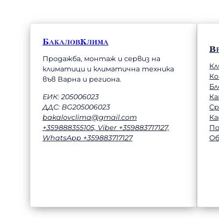
БакаловКлима
В
Продажба, монтаж и сервиз на
Кл
климатици и климатична техника
К
във Варна и региона.
Бл
Ка
ЕИК: 205006023
Ср
ДДС: BG205006023
Ка
bakalovclima@gmail.com
П
+359888355105, Viber +359883717127,
Об
WhatsApp +359883717127