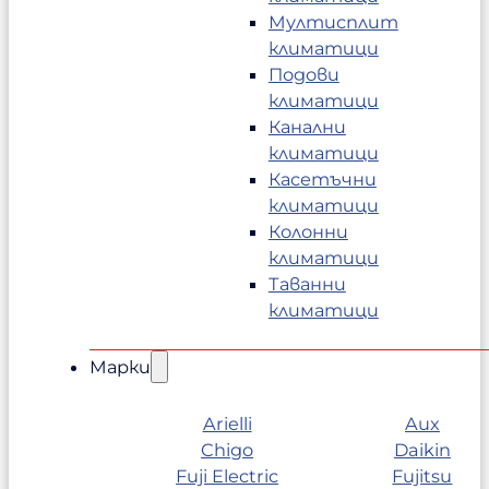
Мултисплит
климатици
Подови
климатици
Канални
климатици
Касетъчни
климатици
Колонни
климатици
Таванни
климатици
Марки
Arielli
Aux
Chigo
Daikin
Fuji Electric
Fujitsu