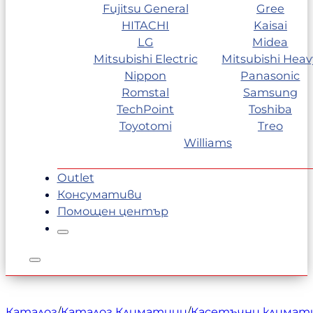
Fujitsu General
Gree
HITACHI
Kaisai
LG
Midea
Mitsubishi Electric
Mitsubishi Heav
Nippon
Panasonic
Romstal
Samsung
TechPoint
Toshiba
Toyotomi
Treo
Williams
Outlet
Консумативи
Помощен център
Каталог
/
Каталог Климатици
/
Касетъчни климат