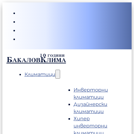
БакаловКлима
Климатици
Инверторни
климатици
Дизайнерски
климатици
Хипер
инверторни
климатици