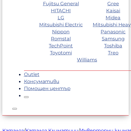
Fujitsu General
Gree
HITACHI
Kaisai
LG
Midea
Mitsubishi Electric
Mitsubishi Heav
Nippon
Panasonic
Romstal
Samsung
TechPoint
Toshiba
Toyotomi
Treo
Williams
Outlet
Консумативи
Помощен център
Каталог
/
Каталог Климатици
/
Инверторни клим