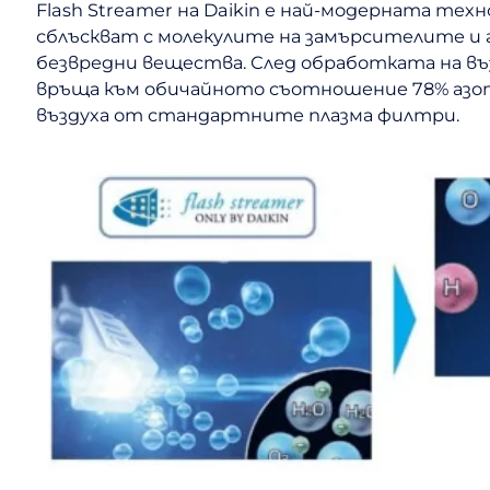
Flash Streamer на Daikin е най-модерната техн
сблъскват с молекулите на замърсителите и 
безвредни вещества. След обработката на въз
връща към обичайното съотношение 78% азот, 
въздуха от стандартните плазма филтри.