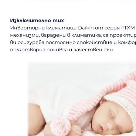
Изключително тих
Инверторни климатици Daikin от серия FTXM с
механизми, вградени в климатика, са проект
ви осигурява постоянно спокойствие и комфор
ползотворна почивка и качествен сън.