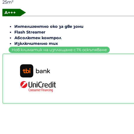
25m²
A+++
Интелигентно око за две зони
Flash Streamer
Абсолютен контрол
Изключително тих