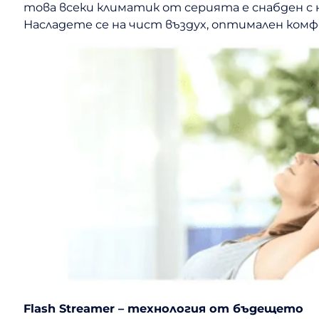
това всеки климатик от серията е снабден с на
Насладете се на чист въздух, оптимален ком
Flash Streamer – технология от бъдещето