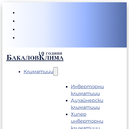
БакаловКлима
Климатици
Инверторни
климатици
Дизайнерски
климатици
Хипер
инверторни
климатици