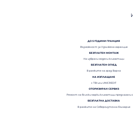
ДО 5 ГОДИНИ ГРАНЦИЯ
Възможност за Удължена гаранция
БЕЗПЛАТЕН МОНТАЖ
На избрани модели климатици
БЕЗПЛАТЕН ОГЛЕД
В рамките на град Варна
НА ИЗПЛАЩАНЕ
с TBI или UNICREDIT
ОТОРИЗИРАН СЕРВИЗ
Ремонт на всички марки климатици предлагани 
БЕЗПЛАТНА ДОСТАВКА
В рамките на Североизточна България