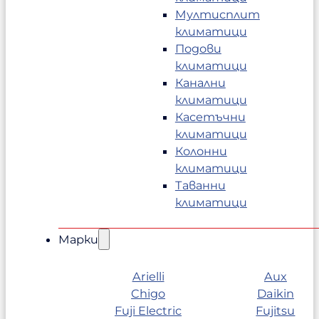
Мултисплит
климатици
Подови
климатици
Канални
климатици
Касетъчни
климатици
Колонни
климатици
Таванни
климатици
Марки
Arielli
Aux
Chigo
Daikin
Fuji Electric
Fujitsu