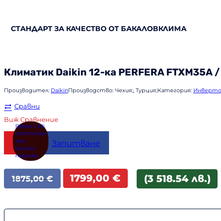
СТАНДАРТ ЗА КАЧЕСТВО ОТ БАКАЛОВКЛИМА
Климатик
Daikin
12-ка PERFERA FTXM35A 
Производител:
Daikin
Производство:
Чехия;, Турция;
Категория:
Инверто
Сравни
Виж Сравнение
Купи
Запитване
Original
Текущата
1799,00
€
(3 518.54 лв.)
1875,00
€
price
цена
was:
е:
1875,00 €.
1799,00 €.