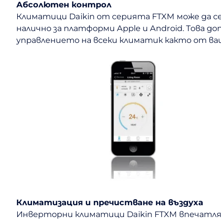
Абсолютен контрол
Климатици Daikin от серията FTXM може да се
налично за платформи Apple и Android. Това 
управлението на всеки климатик както от ваш
Климатизация и пречистване на въздуха
Инверторни климатици Daikin FTXM впечатля