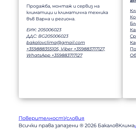
В
Продажба, монтаж и сервиз на
Кл
климатици и климатична техника
К
във Варна и региона.
Бл
Ка
ЕИК: 205006023
Ср
ДДС: BG205006023
Ка
bakalovclima@gmail.com
П
+359888355105, Viber +359883717127,
Об
WhatsApp +359883717127
Поверителност
Условия
Всички права запазени ® 2026 БакаловКлима