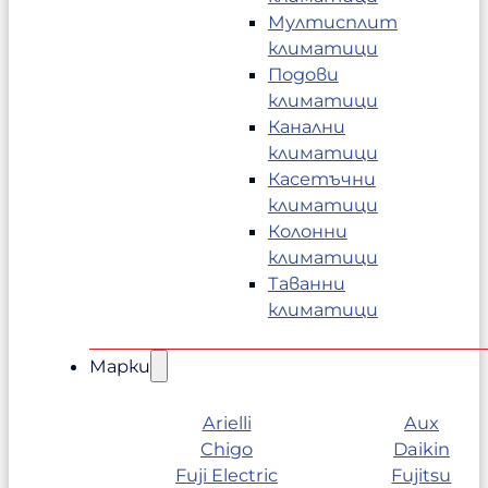
Мултисплит
климатици
Подови
климатици
Канални
климатици
Касетъчни
климатици
Колонни
климатици
Таванни
климатици
Марки
Arielli
Aux
Chigo
Daikin
Fuji Electric
Fujitsu