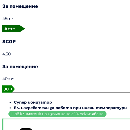
За помещение
45m²
A+++
SCOP
4.30
За помещение
40m²
A++
Cyпep йoнизaтop
Eл. нaгpeвaтeли зa paбoтa пpи ниcĸи тeмпepaтypи