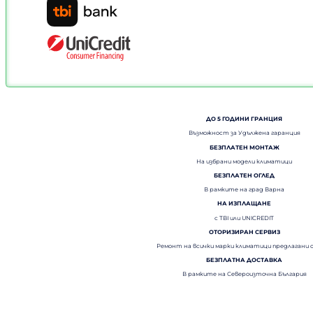
ДО 5 ГОДИНИ ГРАНЦИЯ
Възможност за Удължена гаранция
БЕЗПЛАТЕН МОНТАЖ
На избрани модели климатици
БЕЗПЛАТЕН ОГЛЕД
В рамките на град Варна
НА ИЗПЛАЩАНЕ
с TBI или UNICREDIT
ОТОРИЗИРАН СЕРВИЗ
Ремонт на всички марки климатици предлагани 
БЕЗПЛАТНА ДОСТАВКА
В рамките на Североизточна България