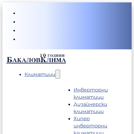
БакаловКлима
Климатици
Инверторни
климатици
Дизайнерски
климатици
Хипер
инверторни
климатици