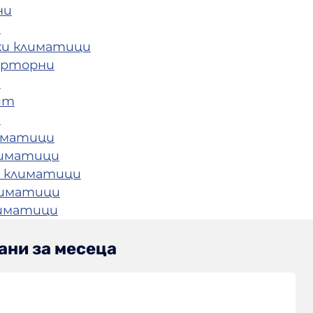
ни
и
ки климатици
ерторни
и
ит
и
иматици
лиматици
 климатици
лиматици
лиматици
ани за месеца