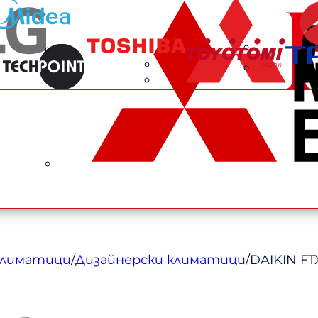
климатици
/
Дизайнерски климатици
/
DAIKIN FT