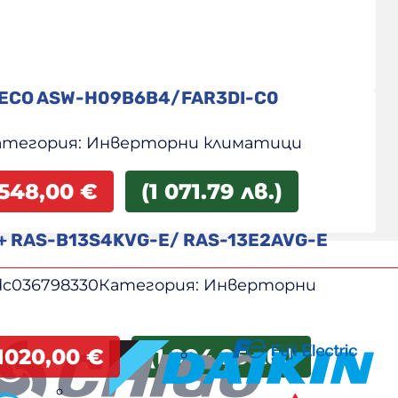
 ECO ASW-H09B6B4/FAR3DI-C0
атегория:
Инверторни климатици
548,00
€
(1 071.79 лв.)
i+ RAS-B13S4KVG-E/ RAS-13E2AVG-E
dc036798330
Категория:
Инверторни
1020,00
€
(1 994.95 лв.)