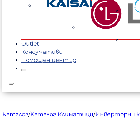
1110,00 €.
1020,00 €.
Outlet
Консумативи
Помощен център
Каталог
/
Каталог Климатици
/
Инверторни 