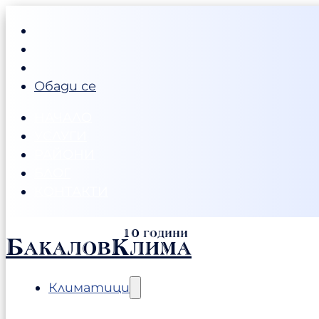
Обади се
НАЧАЛО
УСЛУГИ
РАЙОНИ
БЛОГ
КОНТАКТИ
БакаловКлима
Климатици