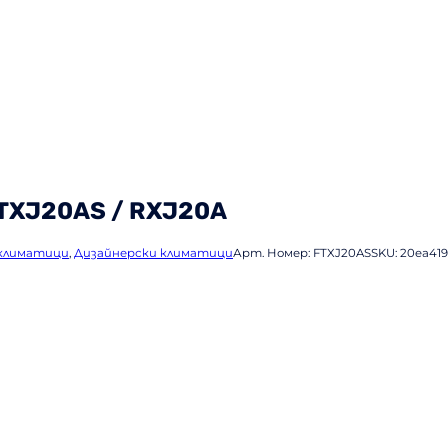
FTXJ20AS / RXJ20A
климатици
,
Дизайнерски климатици
Арт. Номер:
FTXJ20AS
SKU:
20ea41