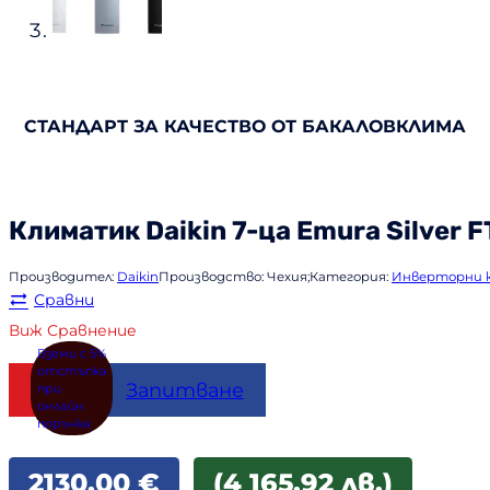
СТАНДАРТ ЗА КАЧЕСТВО ОТ БАКАЛОВКЛИМА
Климатик
Daikin
7-ца Emura Silver 
Производител:
Daikin
Производство:
Чехия;
Категория:
Инверторни 
Сравни
Виж Сравнение
Купи
Запитване
2130,00
€
(4 165.92 лв.)