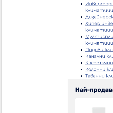
Инвертор
климатиц
Дизайнерс
Хипер инв
климатиц
Мултиспл
климатиц
Подови кл
Канални к
Касетъчни
Колонни к
Таванни к
Най-продав