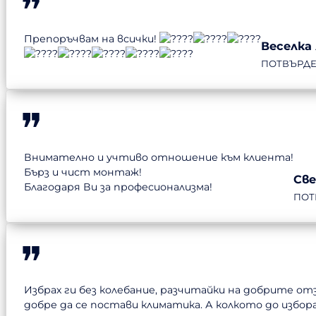
Препоръчвам на всички!
Веселка
ПОТВЪРД
Внимателно и учтиво отношение към клиента!
Бърз и чист монтаж!
Све
Благодаря Ви за професионализма!
ПОТ
Избрах ги без колебание, разчитайки на добрите о
добре да се постави климатика. А колкото до избо