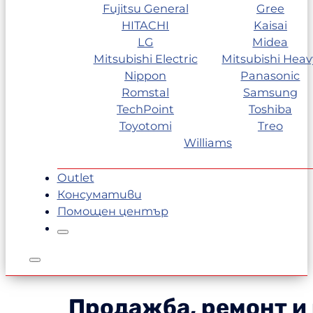
Fujitsu General
Gree
HITACHI
Kaisai
LG
Midea
Mitsubishi Electric
Mitsubishi Heav
Nippon
Panasonic
Romstal
Samsung
TechPoint
Toshiba
Toyotomi
Treo
Williams
Outlet
Консумативи
Помощен център
Продажба, ремонт и