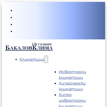
БакаловКлима
Климатици
Инверторни
климатици
Дизайнерски
климатици
Хипер
инверторни
климатици