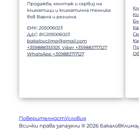
Продажба, монтаж и сервиз на
Кл
климатици и климатична техника
К
във Варна и региона.
Бл
Ка
ЕИК: 205006023
Ср
ДДС: BG205006023
Ка
bakalovclima@gmail.com
П
+359888355105, Viber +359883717127,
Об
WhatsApp +359883717127
Поверителност
Условия
Всички права запазени ® 2026 БакаловКлима