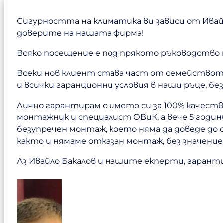
Сигурността на климатика ви зависи от Ивайл
доверите на нашата фирма!
Всяко посещение е под прякото ръководство 
Всеки нов клиент става част от семейството 
и всички гаранционни условия в наши ръце, бе
Лично гарантирам с името си за 100% качест
монтажник и специалист ОВиК, а вече 5 годи
безупречен монтаж, което няма да доведе до 
както и нямаме отказан монтаж, без значени
Аз Ивайло Бакалов и нашите екперти, гаранти