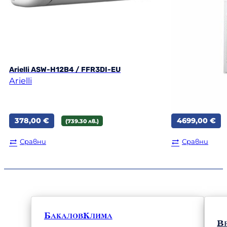
Arielli ASW-H12B4 / FFR3DI-EU
Fuji Electric 
Arielli
Fuji Electric
378,00
€
4699,00
€
(739.30 лв.)
Сравни
Сравни
БакаловКлима
В