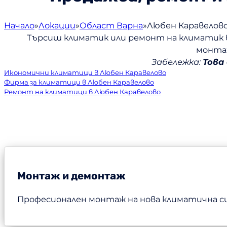
Начало
Локации
Област Варна
Любен Каравелов
Търсиш климатик или ремонт на климатик 
монтаж
Забележка:
Това
Икономични климатици в Любен Каравелово
Фирма за климатици в Любен Каравелово
Ремонт на климатици в Любен Каравелово
Монтаж и демонтаж
Професионален монтаж на нова климатична с