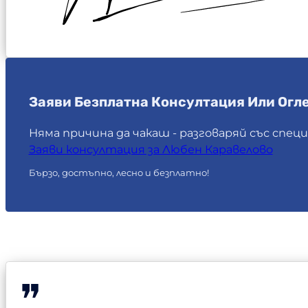
Заяви Безплатна Консултация Или Огле
Няма причина да чакаш - разговаряй със спец
Заяви консултация за Любен Каравелово
Бързо, достъпно, лесно и безплатно!