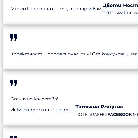
Цвети Нест
Много коректна фирма, препоръчвам.
ПОТВЪРДЕНО
G
Коректност и професионализъм! От консултацията 
Отлично качество!
Татьяна Рощина
Исключительно коректни!
ПОТВЪРДЕНО
FACEBOOK
М