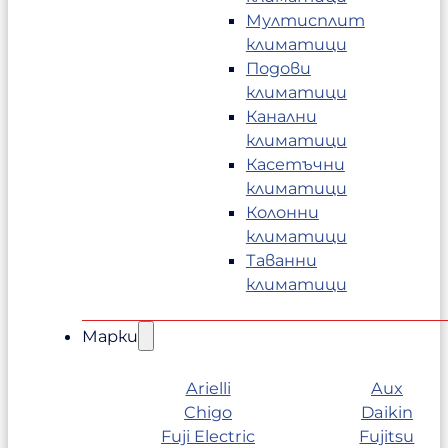
Мултисплит
климатици
Подови
климатици
Канални
климатици
Касетъчни
климатици
Колонни
климатици
Таванни
климатици
Марки
Arielli
Aux
Chigo
Daikin
Fuji Electric
Fujitsu