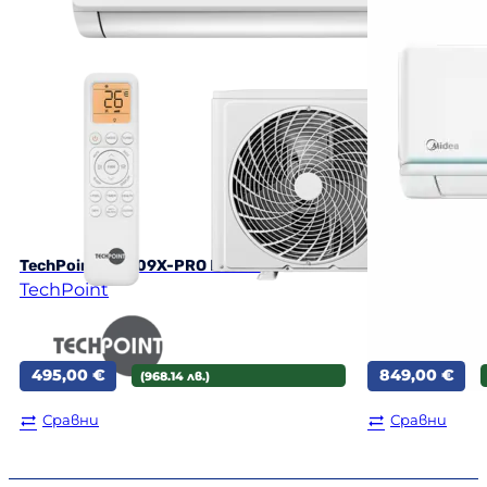
Midea AG2Eco-
TechPoint NPT 09X-PRO NORDIC
18N8D0-O(B) X
TechPoint
Midea
495,00
€
849,00
€
(968.14 лв.)
Сравни
Сравни