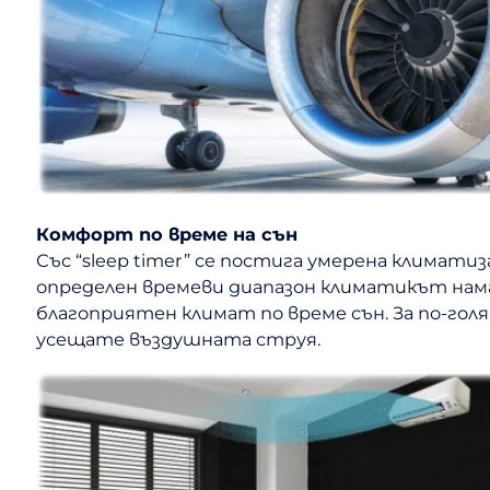
Комфорт по време на сън
Със “sleep timer” се постига умерена климат
определен времеви диапазон климатикът нама
благоприятен климат по време сън. За по-гол
усещате въздушната струя.