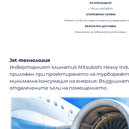
НА ИЗПЛАЩАНЕ
с TBI или UNICREDIT
ОТОРИЗИРАН СЕРВИЗ
Ремонт на всички марки климатици предлагани 
БЕЗПЛАТНА ДОСТАВКА
В рамките на Североизточна България
Jet технология
Инверторният климатик Mitsubishi Heavy Indus
приложен при проектирането на турбореакти
минимална консумация на енергия. Въздушната 
отдалечените ъгли на помещението.