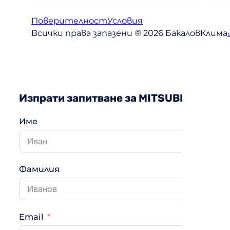
Поверителност
Условия
Всички права запазени ® 2026 БакаловКлима
Изпрати запитване за MITSUBISHI He
Име
Фамилия
Email