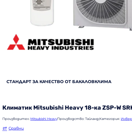
СТАНДАРТ ЗА КАЧЕСТВО ОТ БАКАЛОВКЛИМА
Климатик
Mitsubishi Heavy
18-ка ZSP-W SR
Производител:
Mitsubishi Heavy
Производство:
Тайланд;
Категория:
Инвер
Сравни