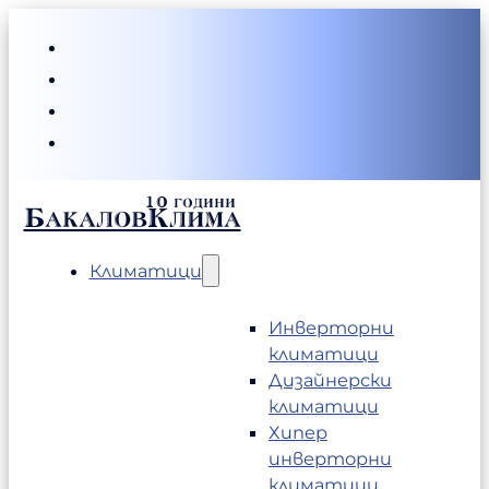
БакаловКлима
Климатици
Инверторни
климатици
Дизайнерски
климатици
Хипер
инверторни
климатици