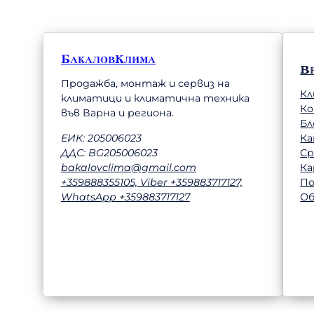
БакаловКлима
В
Продажба, монтаж и сервиз на
Кл
климатици и климатична техника
К
във Варна и региона.
Бл
Ка
ЕИК: 205006023
Ср
ДДС: BG205006023
Ка
bakalovclima@gmail.com
П
+359888355105, Viber +359883717127,
Об
WhatsApp +359883717127