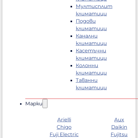
Мултисплит
климатици
Подови
климатици
Канални
климатици
Касетъчни
климатици
Колонни
климатици
Таванни
климатици
Марки
Arielli
Aux
Chigo
Daikin
Fuji Electric
Fujitsu