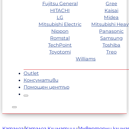
Fujitsu General
Gree
HITACHI
Kaisai
LG
Midea
Mitsubishi Electric
Mitsubishi Heav
Nippon
Panasonic
Romstal
Samsung
TechPoint
Toshiba
Toyotomi
Treo
Williams
Outlet
Консумативи
Помощен център
Каталог
/
Каталог Климатици
/
Инверторни клим