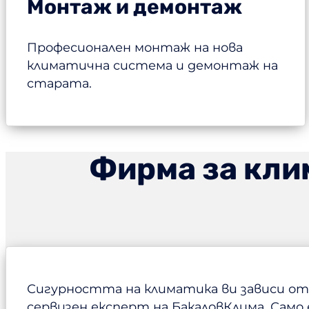
Монтаж и демонтаж
Професионален монтаж на нова
климатична система и демонтаж на
старата.
Фирма за кли
Сигурността на климатика ви зависи от 
сервизен експерт на БакаловКлима. Само