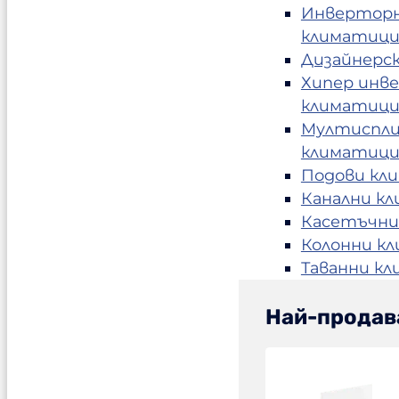
Инвертор
климатиц
Дизайнерс
Хипер инв
климатиц
Мултиспл
климатиц
Подови кл
Канални к
Касетъчни
Колонни к
Таванни к
Най-продав