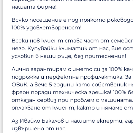
нашата фирма!
Всяко посещение е под прякото ръковод
100% удовлетвореност!
Всеки нов клиент става част от семейст
него. Купувайки климатик от нас, вие о
условия в наши ръце, без притеснения!
Лично гарантирам с името си за 100% к
подръжка и перфектна профилактика. За
ОВиК, а вече 5 години като собственик 
фреон поради техническа грешка! 100% б
отказан сервиз при проблем с машината
оплакване от клиент, както и нямаме от
Аз Ивайло Бакалов и нашите екперти, га
извършено от нас.