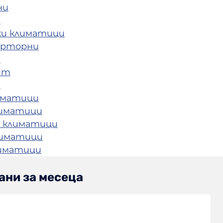
ни
и
ки климатици
ерторни
и
ит
и
иматици
лиматици
 климатици
лиматици
лиматици
ани за месеца