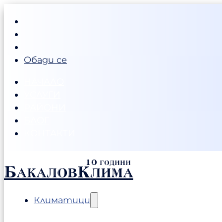
Обади се
НАЧАЛО
УСЛУГИ
РАЙОНИ
БЛОГ
КОНТАКТИ
БакаловКлима
Климатици