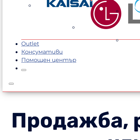
1289,00 €.
1199,00 €.
Outlet
Консумативи
Помощен център
Продажба, 