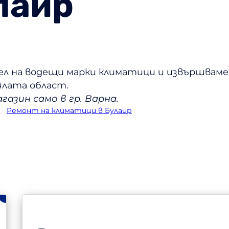
лаир
ел на водещи марки климатици и извършваме
ялата област.
газин само в гр. Варна.
Ремонт на климатици в Булаир