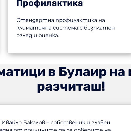
Профилактика
Стандартна профилактика на
климатична система с безплатен
оглед и оценка.
матици в Булаир на
разчиташ!
Ивайло Бакалов – собственик и главен
 една от причините да се доверите на