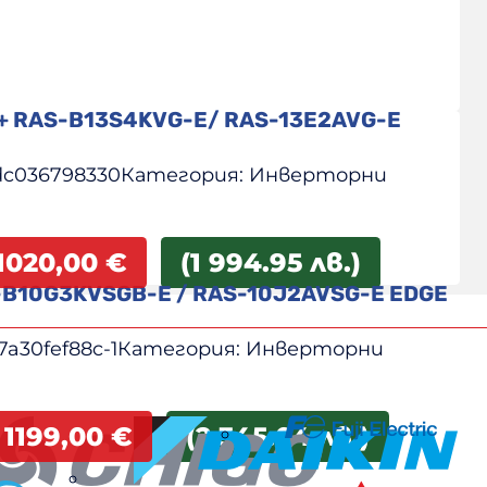
i+ RAS-B13S4KVG-E/ RAS-13E2AVG-E
dc036798330
Категория:
Инверторни
1020,00
€
(1 994.95 лв.)
-B10G3KVSGB-E / RAS-10J2AVSG-E EDGE
7a30fef88c-1
Категория:
Инверторни
1199,00
€
(2 345.04 лв.)