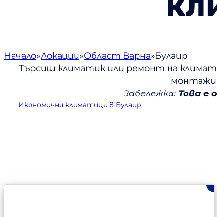
кл
Начало
Локации
Област Варна
Булаир
Търсиш климатик или ремонт на климати
монтажи,
Забележка:
Това е 
Икономични климатици в Булаир