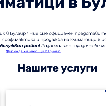
иматици в Бу
к в Булаир? Ние сме официален представит
 профилактика и продажба на климатици в ц
обслужван район!
Разполагаме с физически ма
Фирма за климатици в Булаир
Нашите услуги