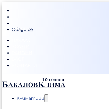
Обади се
НАЧАЛО
УСЛУГИ
РАЙОНИ
БЛОГ
КОНТАКТИ
БакаловКлима
Климатици