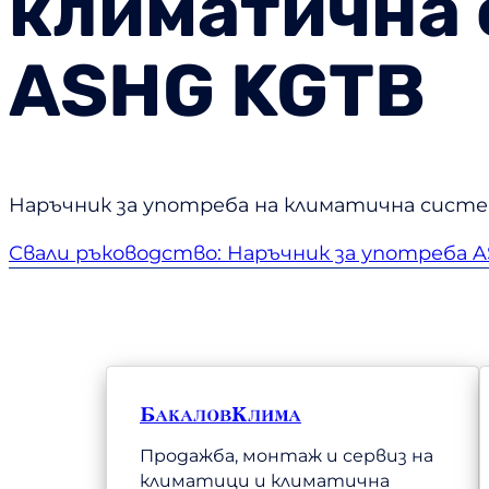
климатична с
ASHG KGTB
Наръчник за употреба на климатична систем
Свали ръководство: Наръчник за употреб
БакаловКлима
Продажба, монтаж и сервиз на
климатици и климатична