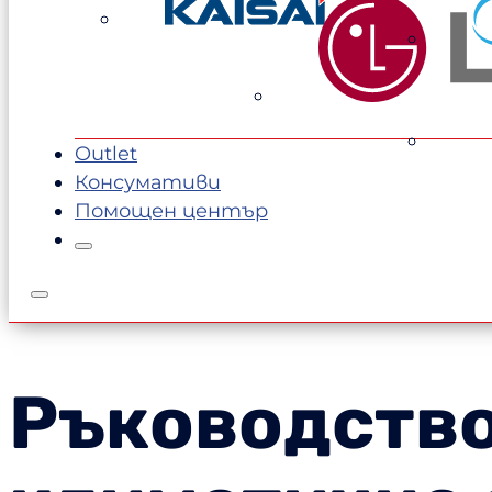
750,00 €.
720,00 €.
Outlet
Консумативи
Помощен център
Ръководство