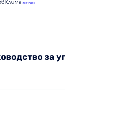
ловКлима
MeetNick
оводство за употреба на кли
Фамилия
Мобилен телеф