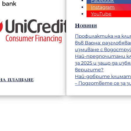
Facebook
Instagram
YouTube
Новини
Профилактика на кл
във Варна: разглобява
измиване с водостру
Най-предпочитани 
за 2025 и защо да изб
веригите?
Най-добрите климат
на плащане
– Подгответе се за з