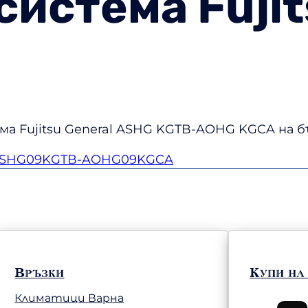
истема Fujit
а Fujitsu General ASHG KGTB-AOHG KGCA на бъ
а ASHG09KGTB-AOHG09KGCA
Връзки
Купи на
Климатици Варна