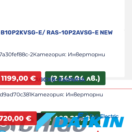
-B10P2KVSG-E/ RAS-10P2AVSG-E NEW
7a30fef88c-2
Категория:
Инверторни
1199,00
€
(2 345.04 лв.)
II ECO GWH12AGCXB-K6DNA1A
d9ad70c381
Категория:
Инверторни
720,00
€
(1 408.20 лв.)