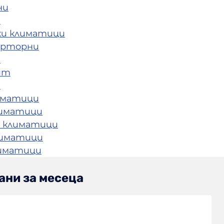
ни
и
ки климатици
ерторни
и
ит
и
иматици
лиматици
 климатици
лиматици
лиматици
ани за месеца