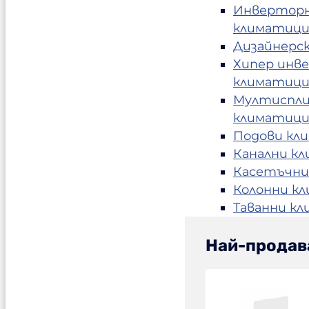
Инвертор
климатиц
Дизайнерс
Хипер инв
климатиц
Мултиспл
климатиц
Подови кл
Канални к
Касетъчни
Колонни к
Таванни к
Най-продав