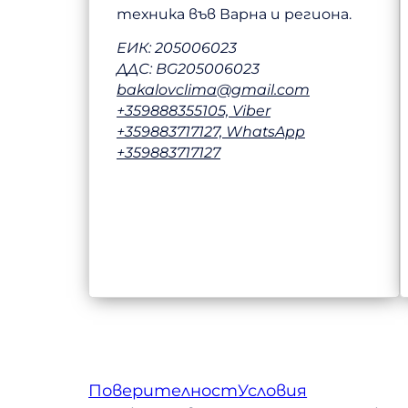
техника във Варна и региона.
ЕИК: 205006023
ДДС: BG205006023
bakalovclima@gmail.com
+359888355105, Viber
+359883717127, WhatsApp
+359883717127
Поверителност
Условия