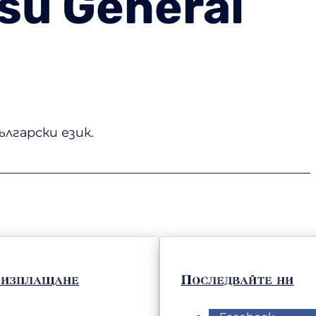
su General
лгарски език.
 изплащане
Последвайте ни