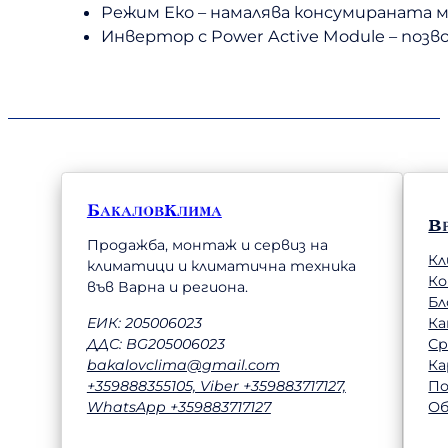
Режим Еко – намалява консумираната
Инвертор с Power Active Module – поз
БакаловКлима
В
Продажба, монтаж и сервиз на
Кл
климатици и климатична техника
К
във Варна и региона.
Бл
Ка
ЕИК: 205006023
Ср
ДДС: BG205006023
Ка
bakalovclima@gmail.com
П
+359888355105, Viber +359883717127,
Об
WhatsApp +359883717127