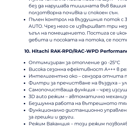
без да нарушава тишината във вашия д
ползотворна почивка и спокоен сън.
Пълен контрол на въздушния поток с 
AUTO. Чрез него се извършват три нез
ъгъл на помещението. Постига се ико
дебита и посоката на потока, се пос
10. Hitachi RAK-RPD/RAC-WPD Performan
Оптимизиран за отопление до -25°С
Висока сезонна ефективност А+++ в ре
Интелигентно око – сензора отчита
Филтри за пречистване на въздуха – ул
Самопочистваща функция – чрез изсуш
3D auto режим – автоматично механизир
Безшумна работа на вътрешното тяло
Функционално дистанционно управлени
за грешки и други.
Режим Ваканция – този режим позволя