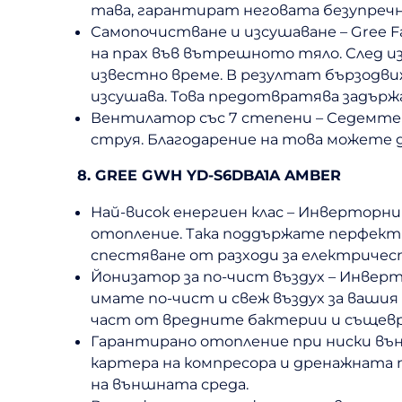
тава, гарантират неговата безупречн
Самопочистване и изсушаване – Gree F
на прах във вътрешното тяло. След 
известно време. В резултат бързодви
изсушава. Това предотвратява задържа
Вентилатор със 7 степени – Седемте 
струя. Благодарение на това можете 
8. GREE GWH YD-S6DBA1A AMBER
Най-висок енергиен клас – Инверторния
отопление. Така поддържате перфектн
спестяване от разходи за електричес
Йонизатор за по-чист въздух – Инверт
имате по-чист и свеж въздух за вашия
част от вредните бактерии и същев
Гарантирано отопление при ниски въ
картера на компресора и дренажната 
на външната среда.