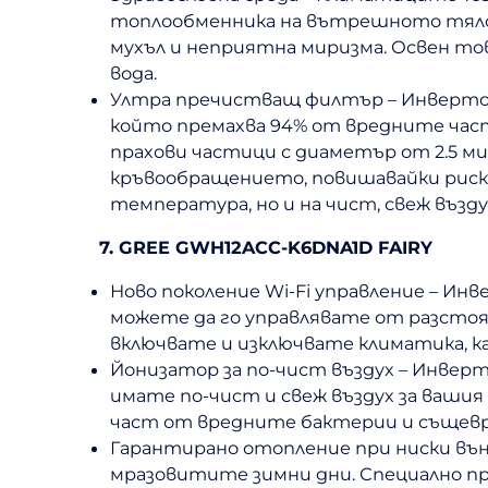
топлообменника на вътрешното тяло.
мухъл и неприятна миризма. Освен то
вода.
Ултра пречистващ филтър – Инверторни
който премахва 94% от вредните част
прахови частици с диаметър от 2.5 ми
кръвообращението, повишавайки риска 
температура, но и на чист, свеж възду
7. GREE GWH12ACC-K6DNA1D FAIRY
Ново поколение Wi-Fi управление – Ин
можете да го управлявате от разстоя
включвате и изключвате климатика, к
Йонизатор за по-чист въздух – Инверт
имате по-чист и свеж въздух за вашия
част от вредните бактерии и същев
Гарантирано отопление при ниски външ
мразовитите зимни дни. Специално пр