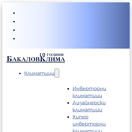
БакаловКлима
Климатици
Инверторни
климатици
Дизайнерски
климатици
Хипер
инверторни
климатици