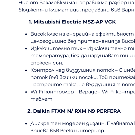
Ние от Бакаловклима направихме разбор н
бюджетни климатици, продавани във Варна
1. Mitsubishi Electric MSZ-AP VGK
Висок клас на енергийна ефективност 
целогодишно без притеснения за висок
Изключително тих – Изключително ти
температура, без да нарушават тиши
спокоен сън.
Контрол над въздушния поток – С инв
поток във всички посоки. Той притеж
настроите така, че въздушният поток
Wi-Fi контролер – Вграден Wi-Fi кон
таблет.
2. Daikin FTXM N/ RXM N9 PERFERA
Дискретен модерен дизайн. Плавната 
вписва във всеки интериор.