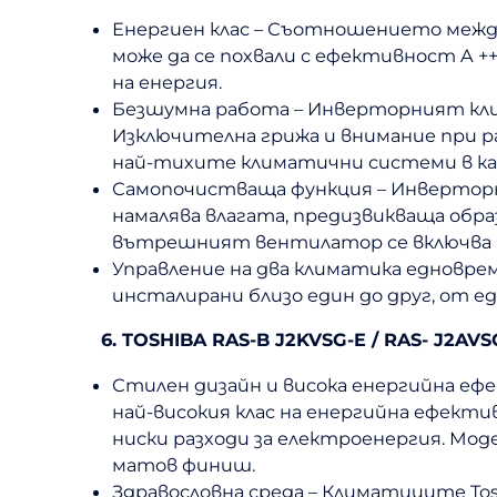
Енергиен клас – Съотношението между 
може да се похвали с ефективност A +
на енергия.
Безшумна работа – Инверторният клима
Изключителна грижа и внимание при раз
най-тихите климатични системи в кат
Самопочистваща функция – Инверторния
намалява влагата, предизвикваща обр
вътрешният вентилатор се включва и 
Управление на два климатика едноврем
инсталирани близо един до друг, от е
6. TOSHIBA RAS-B J2KVSG-E / RAS- J2AVS
Стилен дизайн и висока енергийна ефе
най-високия клас на енергийна ефекти
ниски разходи за електроенергия. Мо
матов финиш.
Здравословна среда – Климатиците Tosh