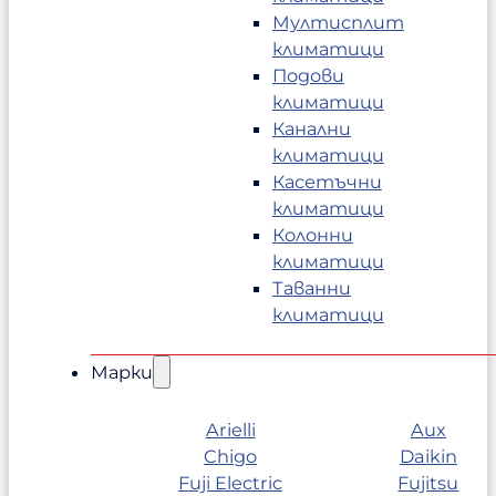
Мултисплит
климатици
Подови
климатици
Канални
климатици
Касетъчни
климатици
Колонни
климатици
Таванни
климатици
Марки
Arielli
Aux
Chigo
Daikin
Fuji Electric
Fujitsu