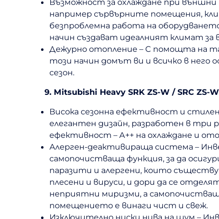
Възможност за охлаждане при външни 
например сървърните помещения, клим
безпроблемна работа на оборудването
начин създават идеалният климат за 
Дежурно отопление – С помощта на т
този начин домът ви и всичко в него 
сезон.
9. Mitsubishi Heavy SRK ZS-W / SRC ZS-
Висока сезонна ефективност и стилен
елегантен дизайн, разработен в три р
ефективност – A++ на охлаждане и ото
Алерген-деактивираща система – Инвер
самопочистваща функция, за да осигу
паразити и алергени, които съществу
плесени и вируси, и дори да се отд
неприятни миризми, а самопочистваща
помещението е винаги чист и свеж.
Изключително ниски нива на шум – Инв