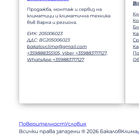
В
Продажба, монтаж и сервиз на
Кл
климатици и климатична техника
К
във Варна и региона.
Бл
Ка
ЕИК: 205006023
Ср
ДДС: BG205006023
Ка
bakalovclima@gmail.com
П
+359888355105, Viber +359883717127,
Об
WhatsApp +359883717127
Поверителност
Условия
Всички права запазени ® 2026 БакаловКлима