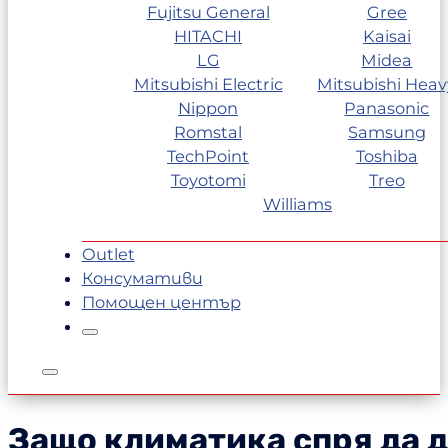
Fujitsu General
Gree
HITACHI
Kaisai
LG
Midea
Mitsubishi Electric
Mitsubishi Heav
Nippon
Panasonic
Romstal
Samsung
TechPoint
Toshiba
Toyotomi
Treo
Williams
Outlet
Консумативи
Помощен център
Защо климатика спря да д