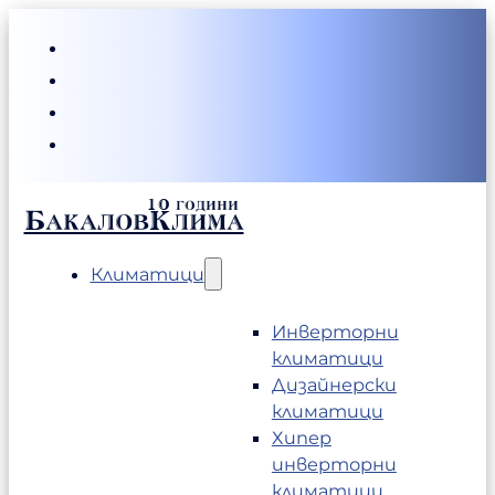
БакаловКлима
Климатици
Инверторни
климатици
Дизайнерски
климатици
Хипер
инверторни
климатици