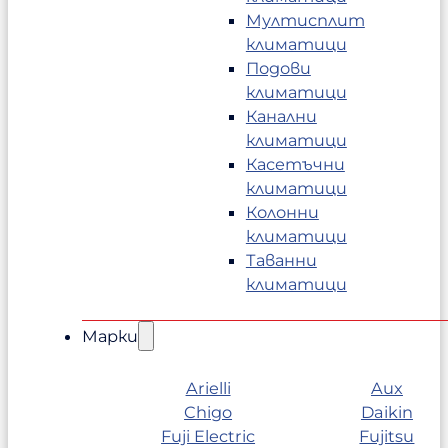
Мултисплит
климатици
Подови
климатици
Канални
климатици
Касетъчни
климатици
Колонни
климатици
Таванни
климатици
Марки
Arielli
Aux
Chigo
Daikin
Fuji Electric
Fujitsu