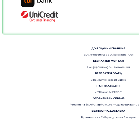
ДО 5 ГОДИНИ ГРАНЦИЯ
Възможност за Удължена гаранция
БЕЗПЛАТЕН МОНТАЖ
На избрани модели климатици
БЕЗПЛАТЕН ОГЛЕД
В рамките на град Варна
НА ИЗПЛАЩАНЕ
с TBI или UNICREDIT
ОТОРИЗИРАН СЕРВИЗ
Ремонт на всички марки климатици предлагани 
БЕЗПЛАТНА ДОСТАВКА
В рамките на Североизточна България