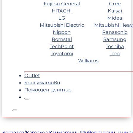
Fujitsu General
Gree
HITACHI
Kaisai
LG
Midea
Mitsubishi Electric
Mitsubishi Heav
Nippon
Panasonic
Romstal
Samsung
TechPoint
Toshiba
Toyotomi
Treo
Williams
Outlet
Консумативи
Помощен център
Каталог
/
Каталог Климатици
/
Инверторни клим