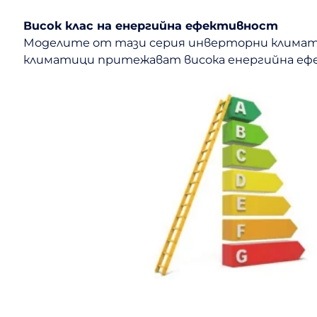
Висок клас на енергийна ефективност
Моделите от тази серия инверторни климатиц
климатици притежават висока енергийна ефе