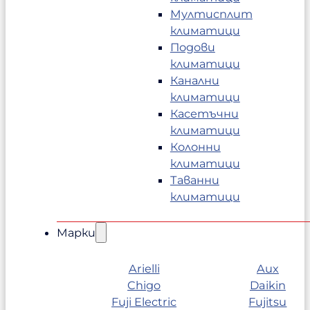
Мултисплит
климатици
Подови
климатици
Канални
климатици
Касетъчни
климатици
Колонни
климатици
Таванни
климатици
Марки
Arielli
Aux
Chigo
Daikin
Fuji Electric
Fujitsu