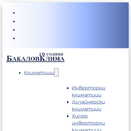
БакаловКлима
Климатици
Инверторни
климатици
Дизайнерски
климатици
Хипер
инверторни
климатици