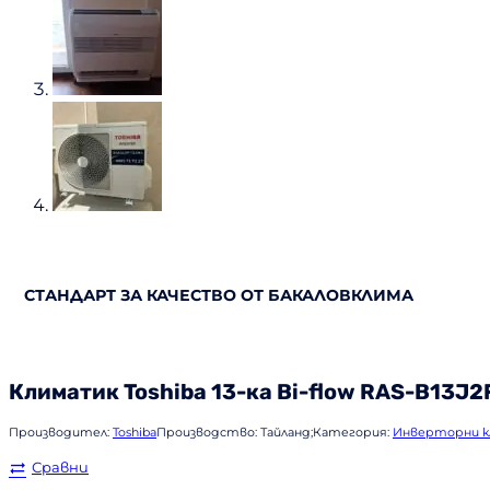
СТАНДАРТ ЗА КАЧЕСТВО ОТ БАКАЛОВКЛИМА
Климатик
Toshiba
13-ка Bi-flow RAS-B13J2
Производител:
Toshiba
Производство:
Тайланд;
Категория:
Инверторни 
Сравни