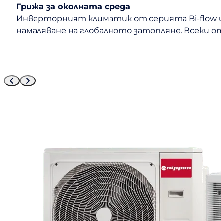
Грижа за околната среда
Инверторният климатик от серията Bi-flow и
намаляване на глобалното затопляне. Всеки о