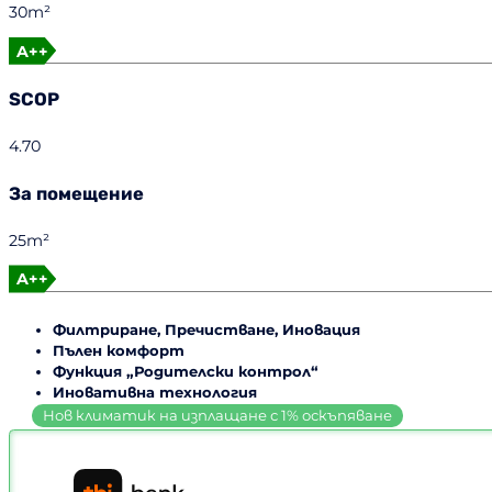
30m²
A++
SCOP
4.70
За помещение
25m²
A++
Филтриране, Пречистване, Иновация
Пълен комфорт
Функция „Родителски контрол“
Иновативна технология