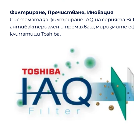
Филтриране, Пречистване, Иновация
Системата за филтриране IAQ на серията Bi-
антибактериален и премахващ миризмите еф
климатици Toshiba.