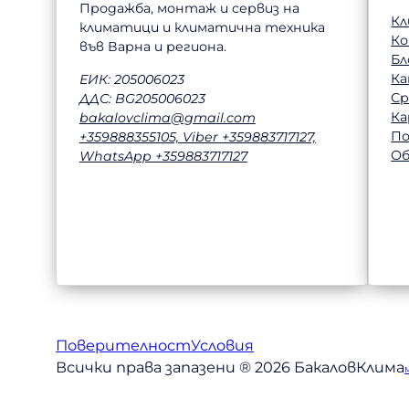
Продажба, монтаж и сервиз на
Кл
климатици и климатична техника
К
във Варна и региона.
Бл
Ка
ЕИК: 205006023
Ср
ДДС: BG205006023
Ка
bakalovclima@gmail.com
П
+359888355105, Viber +359883717127,
Об
WhatsApp +359883717127
Поверителност
Условия
Всички права запазени ® 2026 БакаловКлима