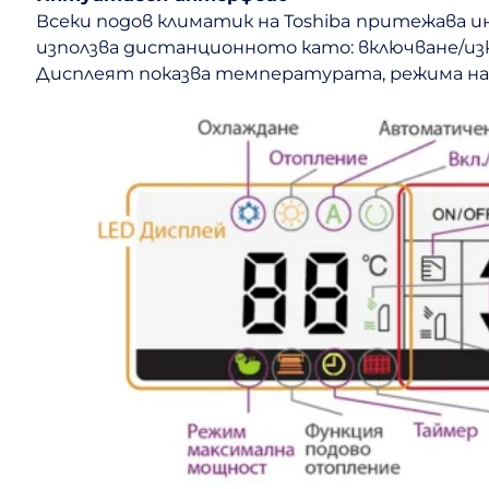
Всеки подов климатик на Toshiba притежава ин
използва дистанционното като: включване/изк
Дисплеят показва температурата, режима на р