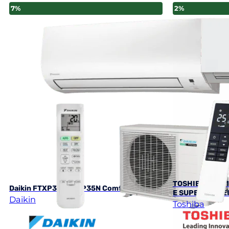
7%
2%
TOSHIBA RAS-1
Daikin FTXP35N/RXP35N Comfora
E SUPER DAISEI
Daikin
Toshiba