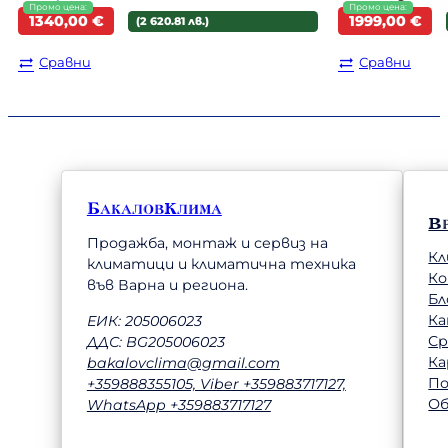
Original
Текущата
Original
Текущата
1340,00
€
1999,00
€
(2 620.81 лв.)
price
цена
price
цена
was:
е:
was:
е:
Сравни
Сравни
1444,00 €.
1340,00 €.
2035,00 €.
1999,00 €.
БакаловКлима
В
Продажба, монтаж и сервиз на
Кл
климатици и климатична техника
К
във Варна и региона.
Бл
Ка
ЕИК: 205006023
Ср
ДДС: BG205006023
Ка
bakalovclima@gmail.com
П
+359888355105, Viber +359883717127,
Об
WhatsApp +359883717127