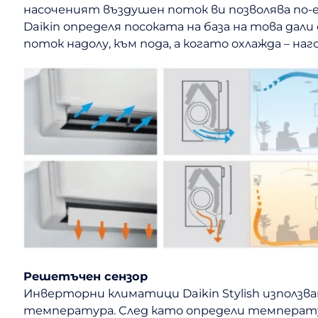
насоченият въздушен поток ви позволява по-
Daikin определя посоката на база на това дал
поток надолу, към пода, а когато охлажда – на
Решетъчен сензор
Инверторни климатици Daikin Stylish използ
температура. След като определи температу