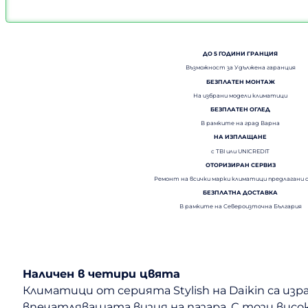
ДО 5 ГОДИНИ ГРАНЦИЯ
Възможност за Удължена гаранция
БЕЗПЛАТЕН МОНТАЖ
На избрани модели климатици
БЕЗПЛАТЕН ОГЛЕД
В рамките на град Варна
НА ИЗПЛАЩАНЕ
с TBI или UNICREDIT
ОТОРИЗИРАН СЕРВИЗ
Ремонт на всички марки климатици предлагани 
БЕЗПЛАТНА ДОСТАВКА
В рамките на Североизточна България
Наличен в четири цвята
Климатици от серията Stylish на Daikin са изр
впечатляващата визия на пазара. С този висок