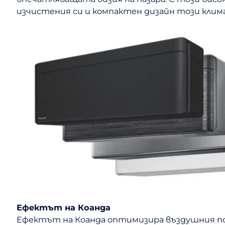
изчистения си и компактен дизайн този клим
Ефектът на Коанда
Ефектът на Коанда оптимизира въздушния пот