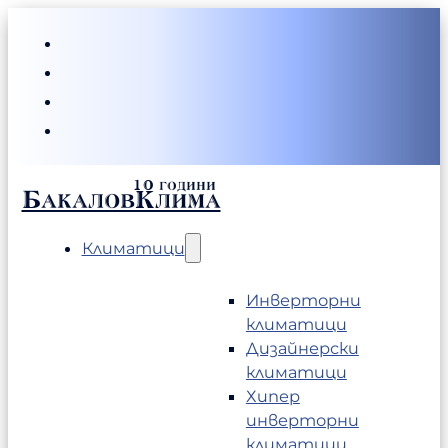
БакаловКлима
Климатици
Инверторни
климатици
Дизайнерски
климатици
Хипер
инверторни
климатици