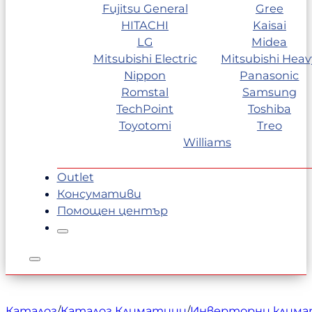
Fujitsu General
Gree
HITACHI
Kaisai
LG
Midea
Mitsubishi Electric
Mitsubishi Heav
Nippon
Panasonic
Romstal
Samsung
TechPoint
Toshiba
Toyotomi
Treo
Williams
Outlet
Консумативи
Помощен център
Каталог
/
Каталог Климатици
/
Инверторни клим