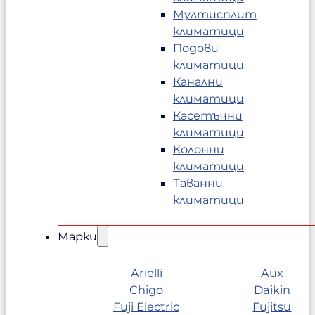
Мултисплит
климатици
Подови
климатици
Канални
климатици
Касетъчни
климатици
Колонни
климатици
Таванни
климатици
Марки
Arielli
Aux
Chigo
Daikin
Fuji Electric
Fujitsu