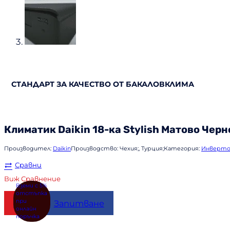
СТАНДАРТ ЗА КАЧЕСТВО ОТ БАКАЛОВКЛИМА
Климатик
Daikin
18-ка Stylish Матово Чер
Производител:
Daikin
Производство:
Чехия;, Турция;
Категория:
Инверто
Сравни
Виж Сравнение
Купи
Запитване