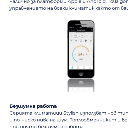
налично за платформи Apple и Android. Това 
управлението на всеки климатик както от ваш
Безшумна работа
Серията климатици Stylish използват нов т
и по-ниско нива на шум. Топлообменникът и 
при почти безшумна работа.