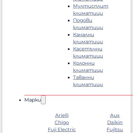
Мултисплит
климатици
Подови
климатици
Канални
климатици
Касетъчни
климатици
Колонни
климатици
Таванни
климатици
Марки
Arielli
Aux
Chigo
Daikin
Fuji Electric
Fujitsu