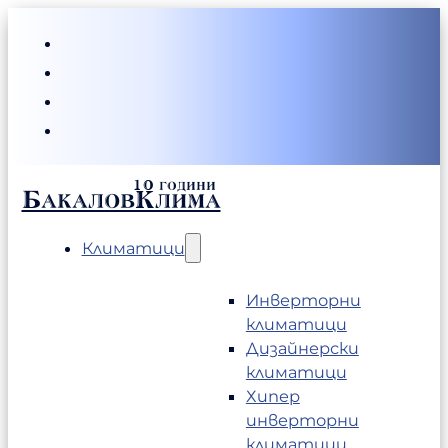
БакаловКлима
Климатици
Инверторни
климатици
Дизайнерски
климатици
Хипер
инверторни
климатици