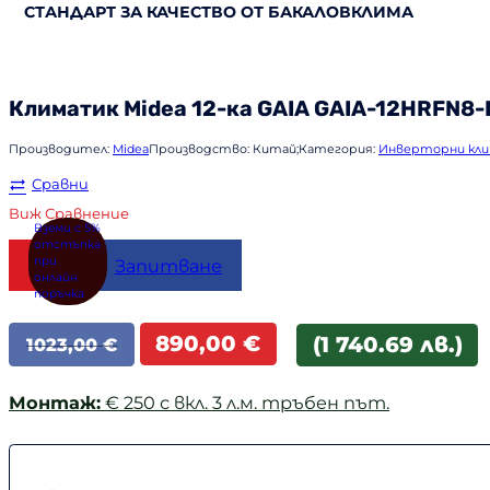
СТАНДАРТ ЗА КАЧЕСТВО ОТ БАКАЛОВКЛИМА
Климатик
Midea
12-ка GAIA GAIA-12HRFN8-
Производител:
Midea
Производство:
Китай;
Категория:
Инверторни кл
Сравни
Виж Сравнение
Купи
Запитване
Original
Текущата
890,00
€
(1 740.69 лв.)
1023,00
€
price
цена
was:
е:
Монтаж:
€ 250 с вкл. 3 л.м. тръбен път.
1023,00 €.
890,00 €.