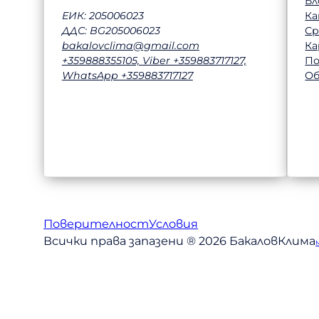
Бл
Ка
ЕИК: 205006023
Ср
ДДС: BG205006023
Ка
bakalovclima@gmail.com
П
+359888355105, Viber +359883717127,
Об
WhatsApp +359883717127
Поверителност
Условия
Всички права запазени ® 2026 БакаловКлима