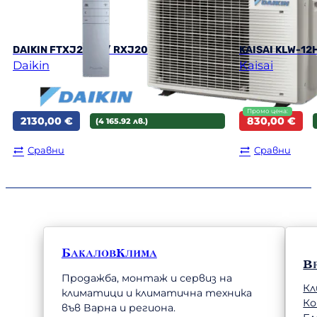
DAIKIN FTXJ20AS / RXJ20A9 Emura Silver
KAISAI KLW-12
Daikin
Kaisai
Original
Текущата
2130,00
€
830,00
€
(4 165.92 лв.)
price
цена
was:
е:
Сравни
Сравни
900,00 €.
830,00 €.
БакаловКлима
В
Продажба, монтаж и сервиз на
Кл
климатици и климатична техника
К
във Варна и региона.