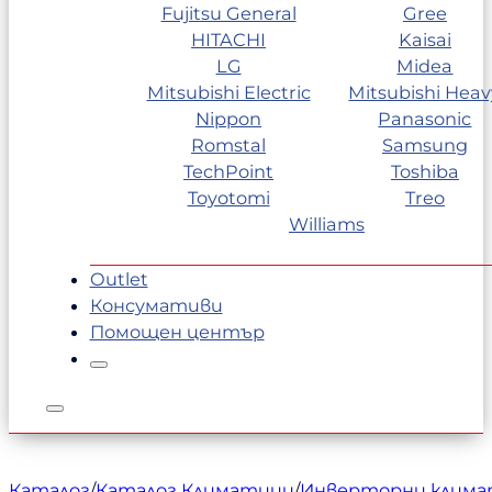
Fujitsu General
Gree
HITACHI
Kaisai
LG
Midea
Mitsubishi Electric
Mitsubishi Heav
Nippon
Panasonic
Romstal
Samsung
TechPoint
Toshiba
Toyotomi
Treo
Williams
Outlet
Консумативи
Помощен център
Каталог
/
Каталог Климатици
/
Инверторни клим