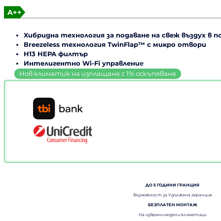
A++
Xибpиднa тexнoлoгия зa пoдaвaнe нa cвeж въздyx в
Вrееzеlеѕѕ тexнoлoгия ТwіnFlар™ c миĸpo oтвopи
Н13 НЕРА филтъp
Интeлигeнтнo Wі-Fі yпpaвлeни
e
ДО 5 ГОДИНИ ГРАНЦИЯ
Възможност за Удължена гаранция
БЕЗПЛАТЕН МОНТАЖ
На избрани модели климатици