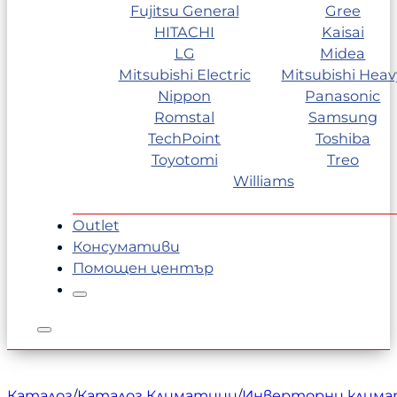
Fujitsu General
Gree
HITACHI
Kaisai
LG
Midea
Mitsubishi Electric
Mitsubishi Heav
Nippon
Panasonic
Romstal
Samsung
TechPoint
Toshiba
Toyotomi
Treo
Williams
Outlet
Консумативи
Помощен център
Каталог
/
Каталог Климатици
/
Инверторни клим