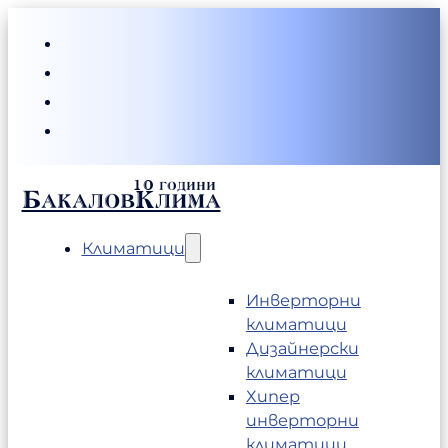
БакаловКлима
Климатици
Инверторни
климатици
Дизайнерски
климатици
Хипер
инверторни
климатици