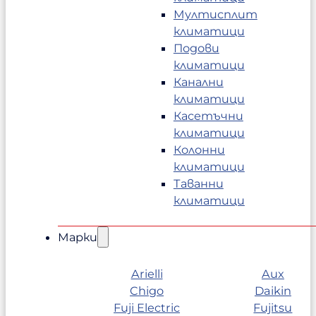
Мултисплит
климатици
Подови
климатици
Канални
климатици
Касетъчни
климатици
Колонни
климатици
Таванни
климатици
Марки
Arielli
Aux
Chigo
Daikin
Fuji Electric
Fujitsu