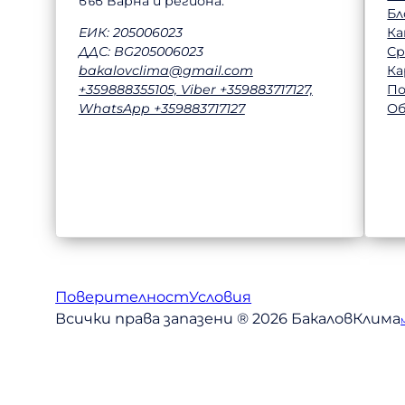
във Варна и региона.
Бл
Ка
ЕИК: 205006023
Ср
ДДС: BG205006023
Ка
bakalovclima@gmail.com
П
+359888355105, Viber +359883717127,
Об
WhatsApp +359883717127
Поверителност
Условия
Всички права запазени ® 2026 БакаловКлима