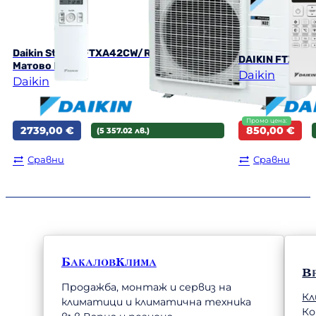
Daikin Stylish FTXA42CW/RXA42B8
DAIKIN FTXC25
Матово Бяло
Daikin
Daikin
Original
Текущата
2739,00
€
850,00
€
(5 357.02 лв.)
price
цена
was:
е:
Сравни
Сравни
906,00 €.
850,00 €.
БакаловКлима
В
Продажба, монтаж и сервиз на
Кл
климатици и климатична техника
К