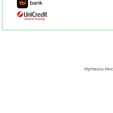
Изтегли Инст