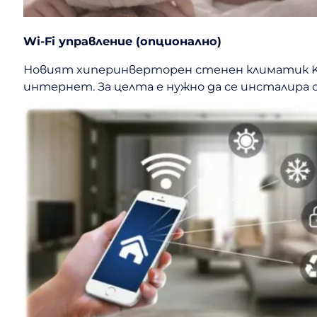
Wi-Fi управление (опционално)
Новият хиперинверторен стенен климатик KG
интернет. За целта е нужно да се инсталира о