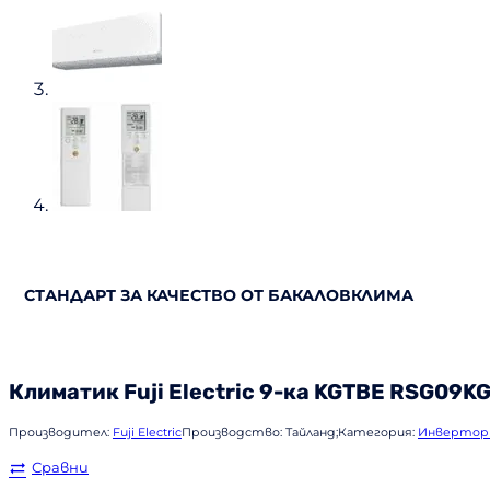
СТАНДАРТ ЗА КАЧЕСТВО ОТ БАКАЛОВКЛИМА
Климатик
Fuji Electric
9-ка KGTBE RSG09K
Производител:
Fuji Electric
Производство:
Тайланд;
Категория:
Инвертор
Сравни