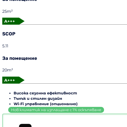
25m²
A+++
SCOP
5.11
За помещение
20m²
A+++
Висока сезонна ефективност
Тънък и стилен дизайн
Wi-Fi управление (опционално)