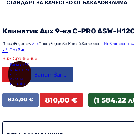
СТАНДАРТ ЗА КАЧЕСТВО ОТ БАКАЛОВКЛИМА
Климатик
Aux
9-ка C-PRO ASW-H12
Производител:
Aux
Производство:
Китай;
Категория:
Инверторни к
Сравни
Виж Сравнение
Купи
Запитване
Original
Текущата
810,00
€
(1 584.22 л
824,00
€
price
цена
was:
е:
824,00 €.
810,00 €.