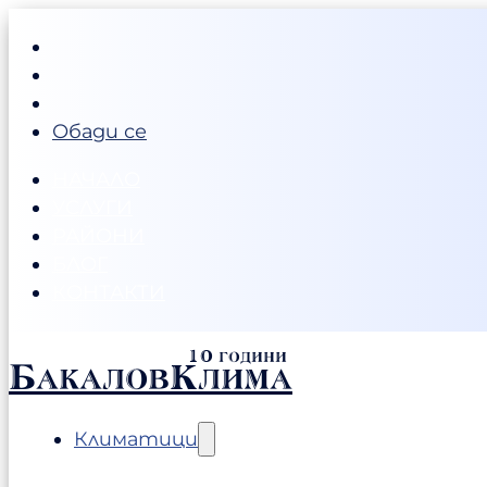
Обади се
НАЧАЛО
УСЛУГИ
РАЙОНИ
БЛОГ
КОНТАКТИ
БакаловКлима
Климатици