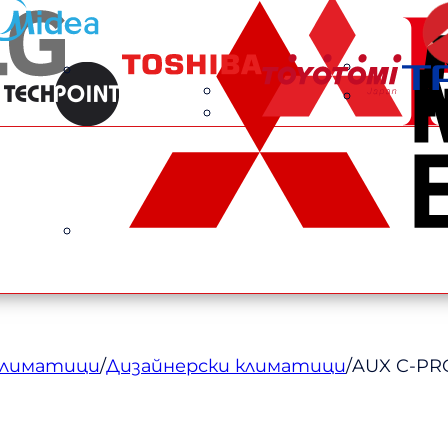
климатици
/
Дизайнерски климатици
/
AUX C-PR