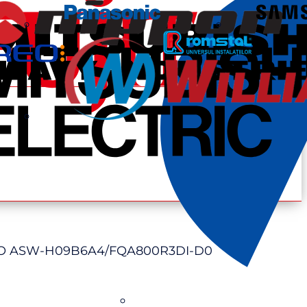
O ASW-H09B6A4/FQA800R3DI-D0