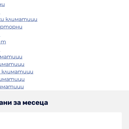
ни
и
ки климатици
ерторни
и
ит
и
иматици
лиматици
 климатици
лиматици
лиматици
ани за месеца