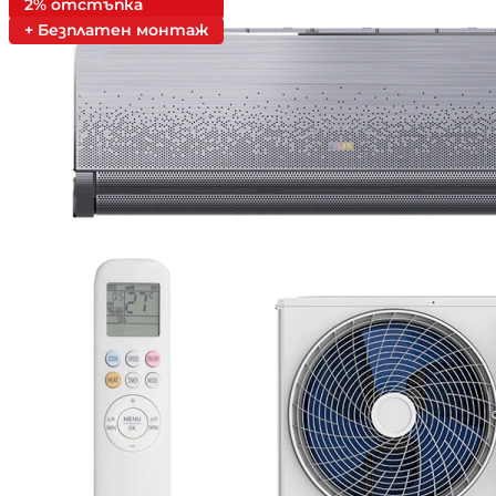
2% отстъпка
+ Безплатен монтаж