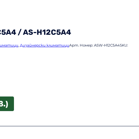
C5A4 / AS-H12C5A4
лиматици
,
Дизайнерски климатици
Арт. Номер:
ASW-H12C5A4
SKU:
в.)