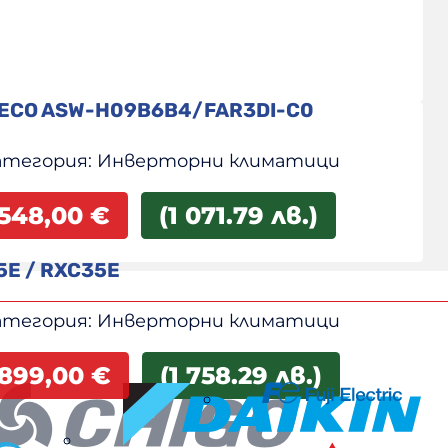
 ECO ASW-H09B6B4/FAR3DI-C0
атегория:
Инверторни климатици
548,00
€
(1 071.79 лв.)
5E / RXC35E
атегория:
Инверторни климатици
899,00
€
(1 758.29 лв.)