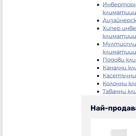
Инвертор
климатиц
Дизайнерс
Хипер инв
климатиц
Мултиспл
климатиц
Подови кл
Канални к
Касетъчни
Колонни к
Таванни к
Най-продав