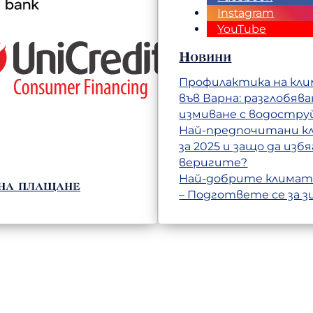
Instagram
YouTube
Новини
Профилактика на кл
във Варна: разглобява
измиване с водостру
Най-предпочитани 
за 2025 и защо да изб
веригите?
Най-добрите климат
на плащане
– Подгответе се за з