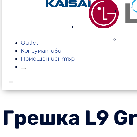
Outlet
Консумативи
Помощен център
Грешка L9
G