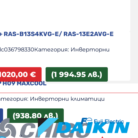
i+ RAS-B13S4KVG-E/ RAS-13E2AVG-E
dc036798330
Категория:
Инверторни
1020,00
€
(1 994.95 лв.)
P H09 MAXCOOL
атегория:
Инверторни климатици
(938.80 лв.)