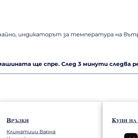
айно, индикаторът за температура на вътр
 машината ще спре. След 3 минути следва 
Връзки
Купи на
Климатици Варна