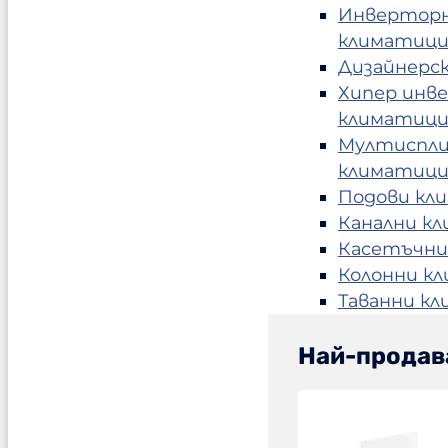
Инвертор
климатиц
Дизайнерс
Хипер инв
климатиц
Мултиспл
климатиц
Подови кл
Канални к
Касетъчни
Колонни к
Таванни к
Най-продав