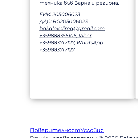
техника във Варна и региона.
ЕИК: 205006023
ДДС: BG205006023
bakalovclima@gmail.com
+359888355105, Viber
+359883717127, WhatsApp
+359883717127
Поверителност
Условия