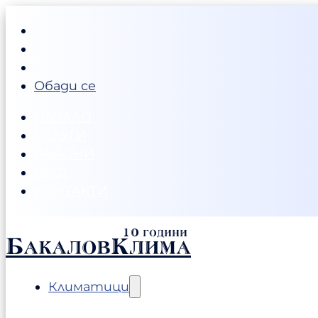
Обади се
НАЧАЛО
УСЛУГИ
РАЙОНИ
БЛОГ
КОНТАКТИ
БакаловКлима
Климатици