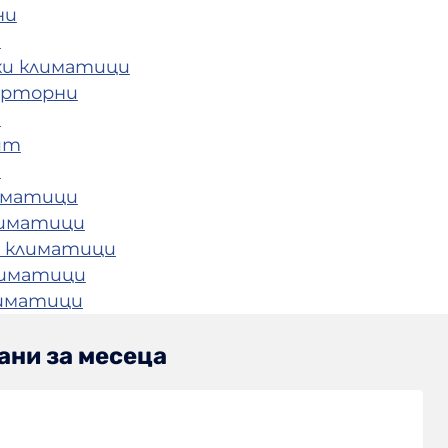
ни
и
ки климатици
ерторни
и
ит
и
иматици
лиматици
 климатици
лиматици
лиматици
ани за месеца