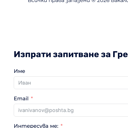
Всички права запазени ® 2026 Бака
Изпрати запитване за Гр
Име
Email
Интересува ме: