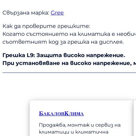
Свързана марка:
Gree
Как да проверите грешките:
Когато състоянието на климатика е необич
съответният код за грешка на дисплея.
Грешка L9: Защита високо напрежение.
При установяване на високо напрежение,
БакаловКлима
Продажба, монтаж и сервиз на
климатици и климатична