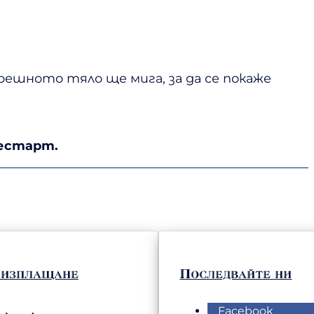
ешното тяло ще мига, за да се покаже
рестарт.
 изплащане
Последвайте ни
Facebook