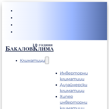
БакаловКлима
Климатици
Инверторни
климатици
Дизайнерски
климатици
Хипер
инверторни
климатици