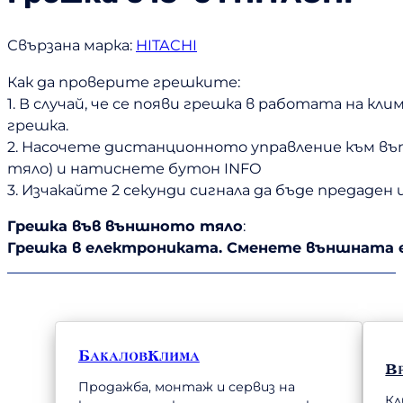
Свързана марка:
HITACHI
Как да проверите грешките:
1. В случай, че се появи грешка в работата на к
грешка.
2. Насочете дистанционното управление към в
тяло) и натиснете бутон INFO
3. Изчакайте 2 секунди сигнала да бъде предаден 
Грешка във външното тяло
:
Грешка в електрониката. Сменете външната 
БакаловКлима
В
Продажба, монтаж и сервиз на
Кл