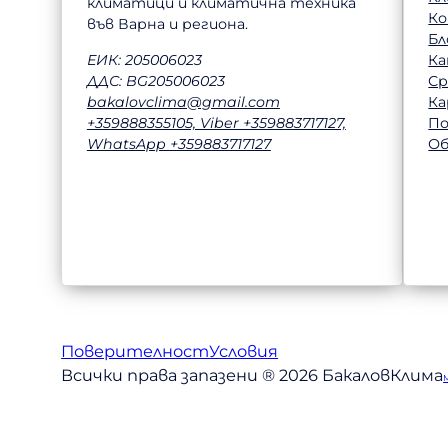
климатици и климатична техника
К
във Варна и региона.
Бл
Ка
ЕИК: 205006023
Ср
ДДС: BG205006023
Ка
bakalovclima@gmail.com
П
+359888355105, Viber +359883717127,
Об
WhatsApp +359883717127
Поверителност
Условия
Всички права запазени ® 2026 БакаловКлима