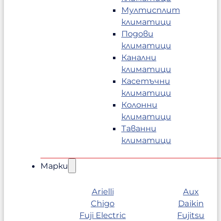
Мултисплит
климатици
Подови
климатици
Канални
климатици
Касетъчни
климатици
Колонни
климатици
Таванни
климатици
Марки
Arielli
Aux
Chigo
Daikin
Fuji Electric
Fujitsu