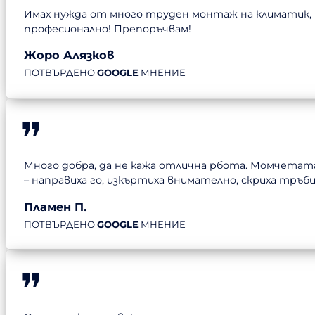
Имах нужда от много труден монтаж на климатик, 
професионално! Препоръчвам!
Жоро Алязков
ПОТВЪРДЕНО
GOOGLE
МНЕНИЕ
Много добра, да не кажа отлична рбота. Момчетата
– направиха го, изкъртиха внимателно, скриха тръб
Пламен П.
ПОТВЪРДЕНО
GOOGLE
МНЕНИЕ