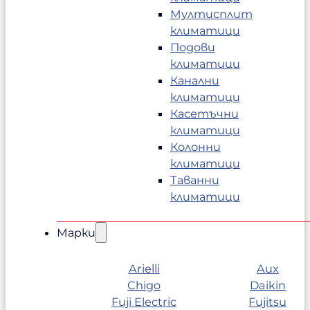
Мултисплит
климатици
Подови
климатици
Канални
климатици
Касетъчни
климатици
Колонни
климатици
Таванни
климатици
Марки
Arielli
Aux
Chigo
Daikin
Fuji Electric
Fujitsu