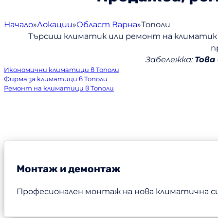
Начало
Локации
Област Варна
Тополи
Търсиш климатик или ремонт на климатик 
п
Забележка:
Това
Икономични климатици в Тополи
Фирма за климатици в Тополи
Ремонт на климатици в Тополи
Монтаж и демонтаж
Професионален монтаж на нова климатична с