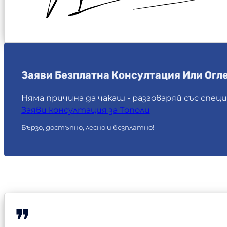
Заяви Безплатна Консултация Или Огле
Няма причина да чакаш - разговаряй със спец
Заяви консултация за Тополи
Бързо, достъпно, лесно и безплатно!