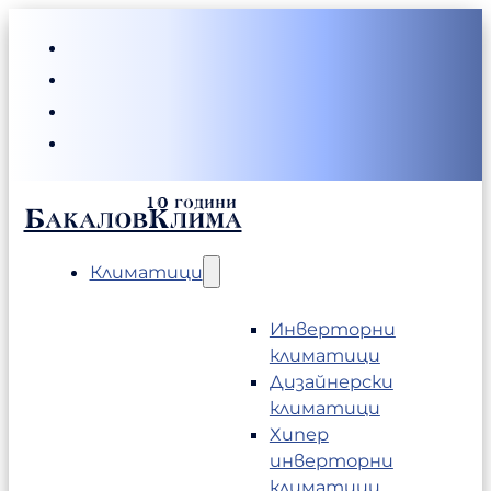
БакаловКлима
Климатици
Инверторни
климатици
Дизайнерски
климатици
Хипер
инверторни
климатици