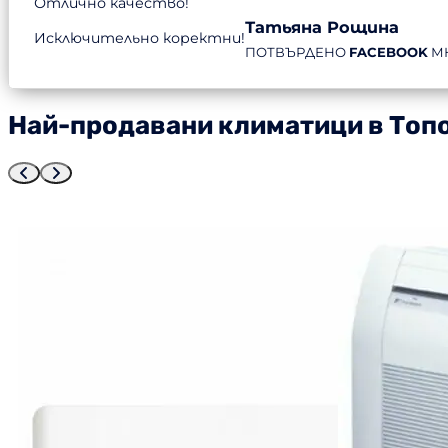
Отлично качество!
Татьяна Рощина
Исключительно коректни!
ПОТВЪРДЕНО
FACEBOOK
М
Най-продавани климатици в Топ
7%