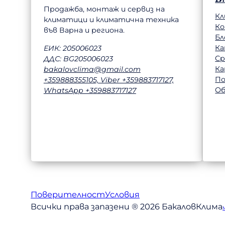
Продажба, монтаж и сервиз на
Кл
климатици и климатична техника
К
във Варна и региона.
Бл
Ка
ЕИК: 205006023
Ср
ДДС: BG205006023
Ка
bakalovclima@gmail.com
П
+359888355105, Viber +359883717127,
Об
WhatsApp +359883717127
Поверителност
Условия
Всички права запазени ® 2026 БакаловКлима