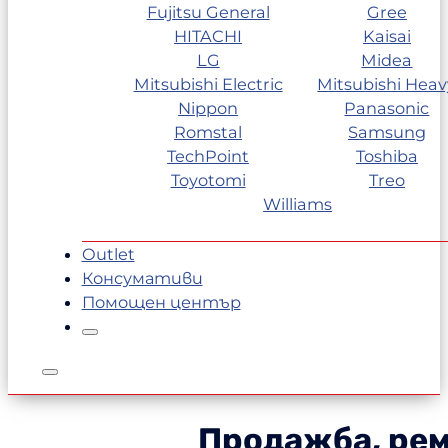
Fujitsu General
Gree
HITACHI
Kaisai
LG
Midea
Mitsubishi Electric
Mitsubishi Heav
Nippon
Panasonic
Romstal
Samsung
TechPoint
Toshiba
Toyotomi
Treo
Williams
Outlet
Консумативи
Помощен център
Продажба, рем