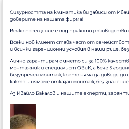
Сигурността на климатика ви зависи от Ивайл
доверите на нашата фирма!
Всяко посещение е под прякото ръководство 
Всеки нов клиент става част от семейството 
и всички гаранционни условия в наши ръце, бе
Лично гарантирам с името си за 100% качест
монтажник и специалист ОВиК, а вече 5 годи
безупречен монтаж, което няма да доведе до 
както и нямаме отказан монтаж, без значени
Аз Ивайло Бакалов и нашите екперти, гаранти