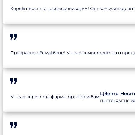
Коректност и професионализъм! От консултацията 
Прекрасно обслужване! Много компетентна и прециз
Цвети Нест
Много коректна фирма, препоръчвам.
ПОТВЪРДЕНО
G