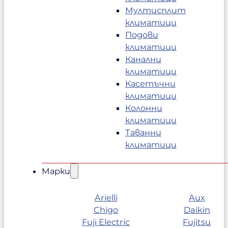
Мултисплит
климатици
Подови
климатици
Канални
климатици
Касетъчни
климатици
Колонни
климатици
Таванни
климатици
Марки
Arielli
Aux
Chigo
Daikin
Fuji Electric
Fujitsu