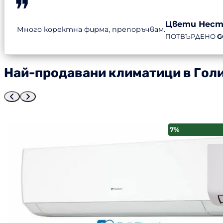
Цвети Нест
Много коректна фирма, препоръчвам.
ПОТВЪРДЕНО
G
Най-продавани климатици в Гол
13%
7%