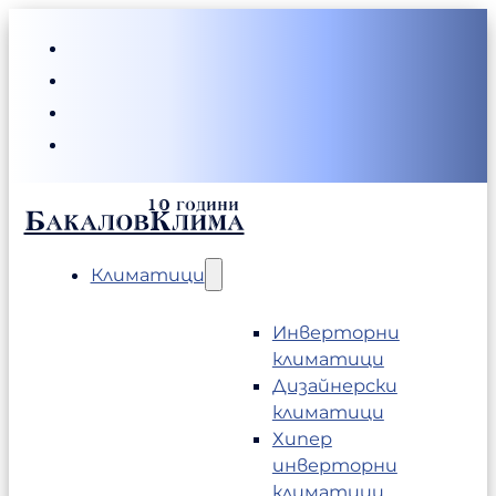
БакаловКлима
Климатици
Инверторни
климатици
Дизайнерски
климатици
Хипер
инверторни
климатици