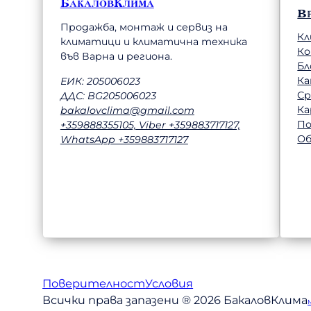
БакаловКлима
В
Продажба, монтаж и сервиз на
Кл
климатици и климатична техника
К
във Варна и региона.
Бл
Ка
ЕИК: 205006023
Ср
ДДС: BG205006023
Ка
bakalovclima@gmail.com
П
+359888355105, Viber +359883717127,
Об
WhatsApp +359883717127
Поверителност
Условия
Всички права запазени ® 2026 БакаловКлима