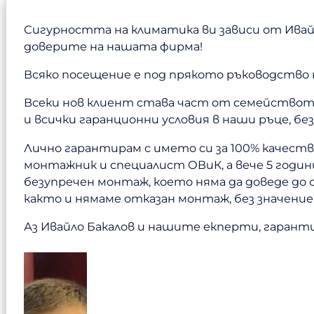
Сигурността на климатика ви зависи от Ивайл
доверите на нашата фирма!
Всяко посещение е под прякото ръководство 
Всеки нов клиент става част от семейството 
и всички гаранционни условия в наши ръце, бе
Лично гарантирам с името си за 100% качест
монтажник и специалист ОВиК, а вече 5 годи
безупречен монтаж, което няма да доведе до 
както и нямаме отказан монтаж, без значени
Аз Ивайло Бакалов и нашите екперти, гаранти