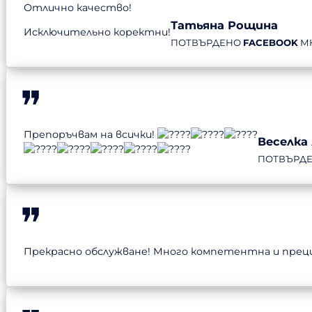
Отлично качество!
Татьяна Рощина
Исключительно коректни!
ПОТВЪРДЕНО
FACEBOOK
М
Препоръчвам на всички!
Веселка
ПОТВЪРД
Прекрасно обслужване! Много компетентна и прециз