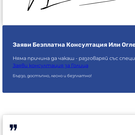
Заяви Безплатна Консултация Или Огле
Няма причина да чакаш - разговаряй със спец
Заяви консултация за Голица
Бързо, достъпно, лесно и безплатно!