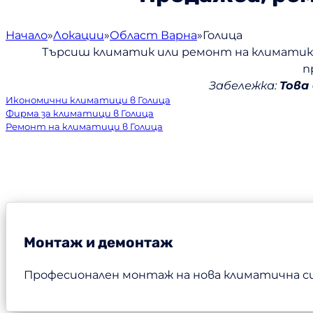
Начало
Локации
Област Варна
Голица
Търсиш климатик или ремонт на климатик 
п
Забележка:
Това
Икономични климатици в Голица
Фирма за климатици в Голица
Ремонт на климатици в Голица
Монтаж и демонтаж
Професионален монтаж на нова климатична с