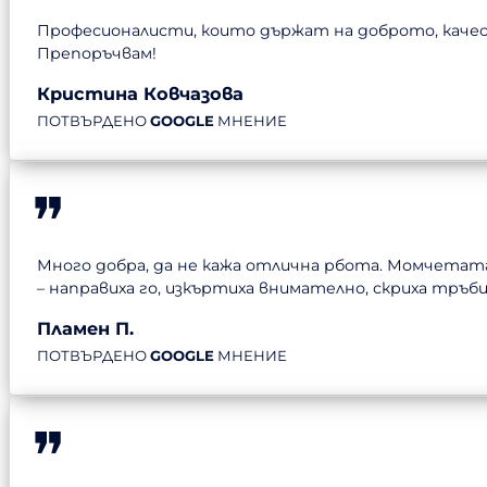
Професионалисти, които държат на доброто, качест
Препоръчвам!
Кристина Ковчазова
ПОТВЪРДЕНО
GOOGLE
МНЕНИЕ
Много добра, да не кажа отлична рбота. Момчетата
– направиха го, изкъртиха внимателно, скриха тръб
Пламен П.
ПОТВЪРДЕНО
GOOGLE
МНЕНИЕ