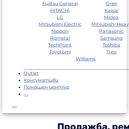
Fujitsu General
Gree
HITACHI
Kaisai
LG
Midea
Mitsubishi Electric
Mitsubishi Heav
Nippon
Panasonic
Romstal
Samsung
TechPoint
Toshiba
Toyotomi
Treo
Williams
Outlet
Консумативи
Помощен център
Продажба, рем