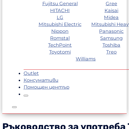
Fujitsu General
Gree
HITACHI
Kaisai
LG
Midea
Mitsubishi Electric
Mitsubishi Heav
Nippon
Panasonic
Romstal
Samsung
TechPoint
Toshiba
Toyotomi
Treo
Williams
Outlet
Консумативи
Помощен център
Ръководство за употреба 