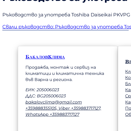
Ръководство за употреба Toshiba Daiseikai PKVPG
Свали ръководство: Ръководство за употреба Tos
БакаловКлима
В
Продажба, монтаж и сервиз на
Кл
климатици и климатична техника
К
във Варна и региона.
Бл
Ка
ЕИК: 205006023
Ср
ДДС: BG205006023
Ка
bakalovclima@gmail.com
П
+359888355105, Viber +359883717127,
Об
WhatsApp +359883717127