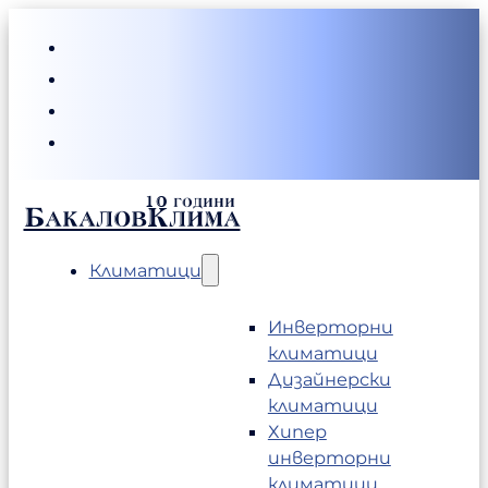
БакаловКлима
Климатици
Инверторни
климатици
Дизайнерски
климатици
Хипер
инверторни
климатици