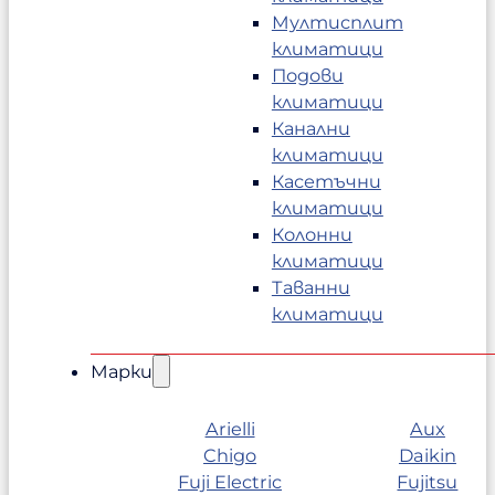
Мултисплит
климатици
Подови
климатици
Канални
климатици
Касетъчни
климатици
Колонни
климатици
Таванни
климатици
Марки
Arielli
Aux
Chigo
Daikin
Fuji Electric
Fujitsu