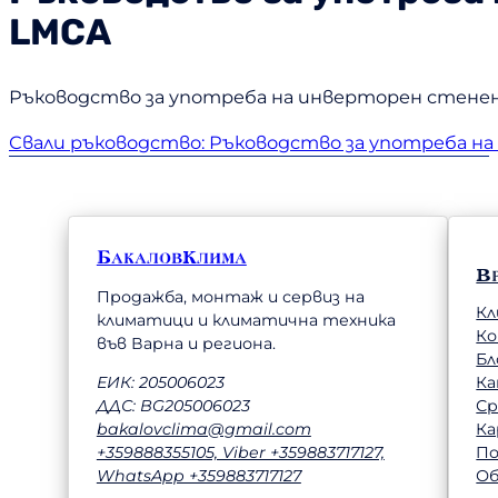
LMCA
Ръководство за употреба на инверторен стенен к
Свали ръководство: Ръководство за употреба на 
БакаловКлима
В
Продажба, монтаж и сервиз на
Кл
климатици и климатична техника
К
във Варна и региона.
Бл
Ка
ЕИК: 205006023
Ср
ДДС: BG205006023
Ка
bakalovclima@gmail.com
П
+359888355105, Viber +359883717127,
Об
WhatsApp +359883717127