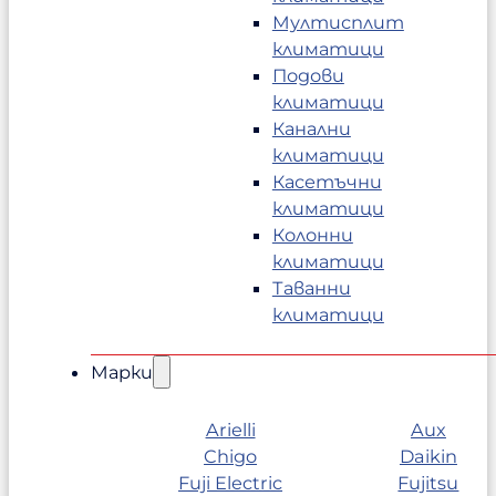
Мултисплит
климатици
Подови
климатици
Канални
климатици
Касетъчни
климатици
Колонни
климатици
Таванни
климатици
Марки
Arielli
Aux
Chigo
Daikin
Fuji Electric
Fujitsu