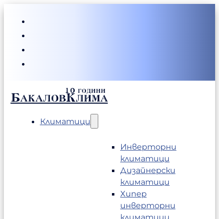
БакаловКлима
Климатици
Инверторни
климатици
Дизайнерски
климатици
Хипер
инверторни
климатици