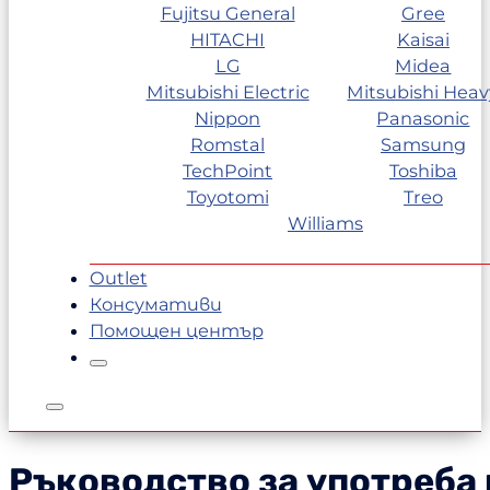
Fujitsu General
Gree
HITACHI
Kaisai
LG
Midea
Mitsubishi Electric
Mitsubishi Heav
Nippon
Panasonic
Romstal
Samsung
TechPoint
Toshiba
Toyotomi
Treo
Williams
Outlet
Консумативи
Помощен център
Ръководство за употреба н