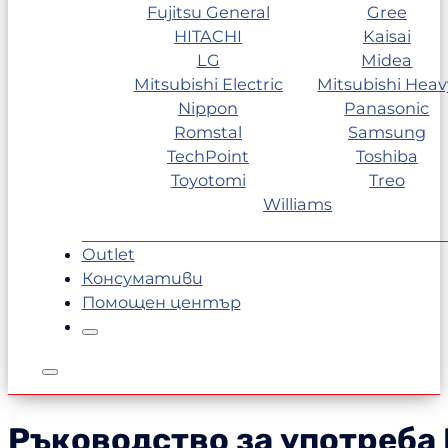
Fujitsu General
Gree
HITACHI
Kaisai
LG
Midea
Mitsubishi Electric
Mitsubishi Heav
Nippon
Panasonic
Romstal
Samsung
TechPoint
Toshiba
Toyotomi
Treo
Williams
Outlet
Консумативи
Помощен център
Ръководство за употреба M