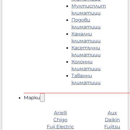
Мултисплит
климатици
Подови
климатици
Канални
климатици
Касетъчни
климатици
Колонни
климатици
Таванни
климатици
Марки
Arielli
Aux
Chigo
Daikin
Fuji Electric
Fujitsu