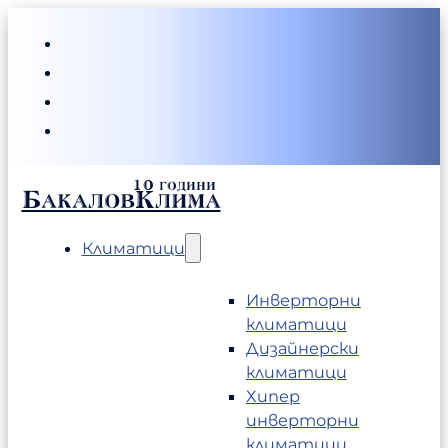
БакаловКлима
Климатици
Инверторни
климатици
Дизайнерски
климатици
Хипер
инверторни
климатици