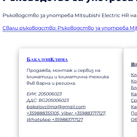
Ръководство за употреба Mitsubishi Electric HR на
Свали ръководство: Ръководство за употреба Mitsu
БакаловКлима
В
Продажба, монтаж и сервиз на
Кл
климатици и климатична техника
К
във Варна и региона.
Бл
Ка
ЕИК: 205006023
Ср
ДДС: BG205006023
Ка
bakalovclima@gmail.com
П
+359888355105, Viber +359883717127,
Об
WhatsApp +359883717127