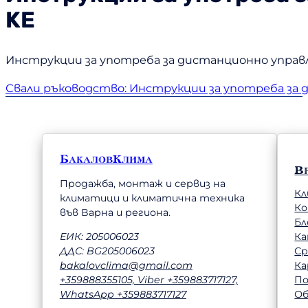
KE
Инструкции за употреба за дистанционно управлен
Свали ръководство: Инструкции за употреба за
БакаловКлима
В
Продажба, монтаж и сервиз на
Кл
климатици и климатична техника
К
във Варна и региона.
Бл
Ка
ЕИК: 205006023
Ср
ДДС: BG205006023
Ка
bakalovclima@gmail.com
П
+359888355105, Viber +359883717127,
Об
WhatsApp +359883717127