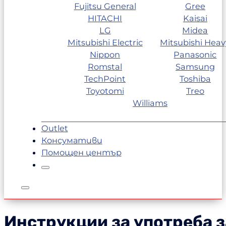
Fujitsu General
Gree
HITACHI
Kaisai
LG
Midea
Mitsubishi Electric
Mitsubishi Heav
Nippon
Panasonic
Romstal
Samsung
TechPoint
Toshiba
Toyotomi
Treo
Williams
Outlet
Консумативи
Помощен център
Инструкции за употреба з