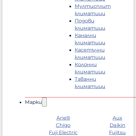
Мултисплит
климатици
Подови
климатици
Канални
климатици
Касетъчни
климатици
Колонни
климатици
Таванни
климатици
Марки
Arielli
Aux
Chigo
Daikin
Fuji Electric
Fujitsu