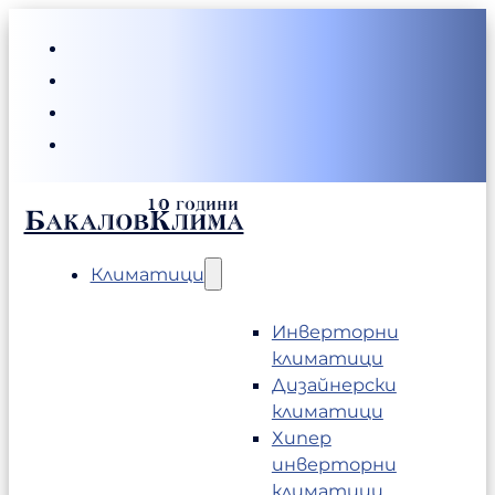
БакаловКлима
Климатици
Инверторни
климатици
Дизайнерски
климатици
Хипер
инверторни
климатици