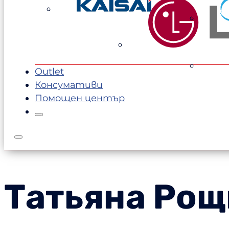
1197,00 €.
1124,00 €.
Outlet
Консумативи
Помощен център
Татьяна Рощ