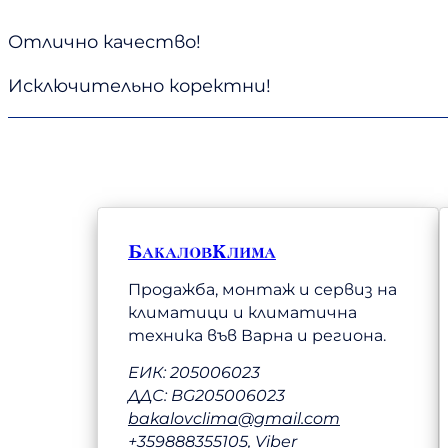
Отлично качество!
Исключительно коректни!
БакаловКлима
Продажба, монтаж и сервиз на
климатици и климатична
техника във Варна и региона.
ЕИК: 205006023
ДДС: BG205006023
bakalovclima@gmail.com
+359888355105, Viber