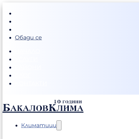
Обади се
НАЧАЛО
УСЛУГИ
РАЙОНИ
БЛОГ
КОНТАКТИ
БакаловКлима
Климатици