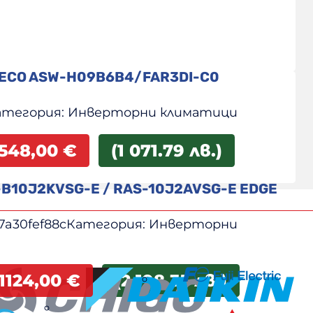
 ECO ASW-H09B6B4/FAR3DI-C0
атегория:
Инверторни климатици
548,00
€
(1 071.79 лв.)
-B10J2KVSG-E / RAS-10J2AVSG-E EDGE
7a30fef88c
Категория:
Инверторни
1124,00
€
(2 198.35 лв.)