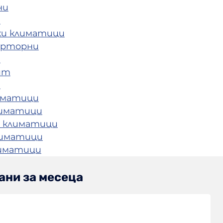
ни
и
ки климатици
ерторни
и
ит
и
иматици
лиматици
 климатици
лиматици
лиматици
ани за месеца