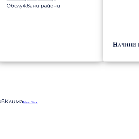
Обслужвани райони
Начини 
ловКлима
MeetNick