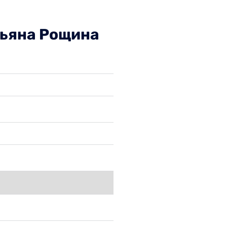
тьяна Рощина
Фамилия
Мобилен телеф