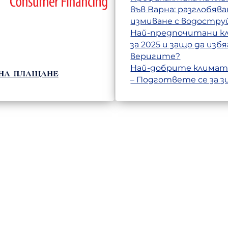
във Варна: разглобява
измиване с водостру
Най-предпочитани 
за 2025 и защо да изб
веригите?
Най-добрите климат
на плащане
– Подгответе се за з