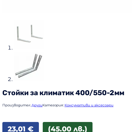
Стойки за климатик 400/550-2мм
Производител:
Други
Категория:
Консумативи и аксесоари
23,01
€
(45.00 лв.)