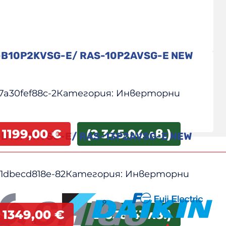
-B10P2KVSG-E/ RAS-10P2AVSG-E NEW
7a30fef88c-2
Категория:
Инверторни
1199,00
€
(2 345.04 лв.)
-B13P2KVSG-E/ RAS-13P2AVSG-E NEW
1dbecd818e-82
Категория:
Инверторни
1349,00
€
(2 638.41 лв.)