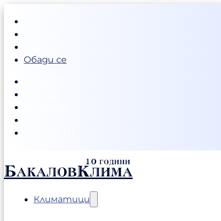
Обади се
НАЧАЛО
УСЛУГИ
РАЙОНИ
БЛОГ
КОНТАКТИ
БакаловКлима
Климатици