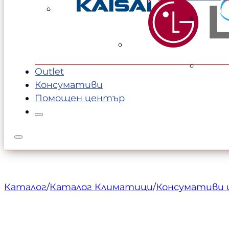
was:
е:
1429,00 €.
1349,00 €.
Outlet
Консумативи
Помощен център
Каталог
/
Каталог Климатици
/
Консумативи и