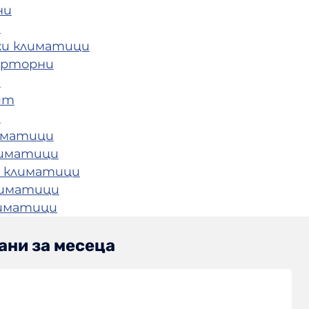
ни
и
ки климатици
ерторни
и
ит
и
иматици
лиматици
 климатици
лиматици
лиматици
ани за месеца