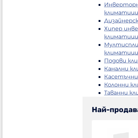
Инвертор
климатиц
Дизайнерс
Хипер инв
климатиц
Мултиспл
климатиц
Подови кл
Канални к
Касетъчни
Колонни к
Таванни к
Най-продав