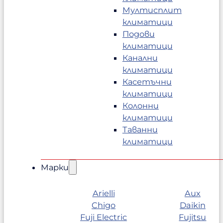
Мултисплит
климатици
Подови
климатици
Канални
климатици
Касетъчни
климатици
Колонни
климатици
Таванни
климатици
Марки
Arielli
Aux
Chigo
Daikin
Fuji Electric
Fujitsu