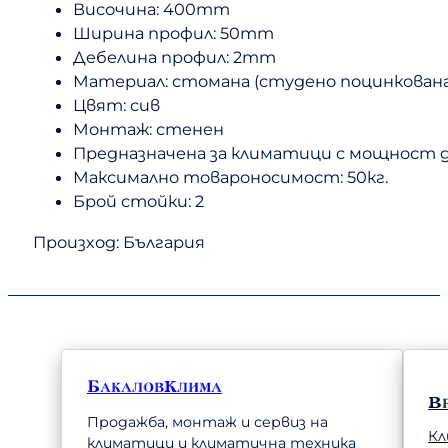
Височина: 400mm
Ширина профил: 50mm
Дебелина профил: 2mm
Материал: стомана (студено поцинкована
Цвят: сив
Монтаж: стенен
Предназначена за климатици с мощност до
Максимално товароносимост: 50кг.
Брой стойки: 2
Произход: България
БакаловКлима
В
Продажба, монтаж и сервиз на
Кл
климатици и климатична техника