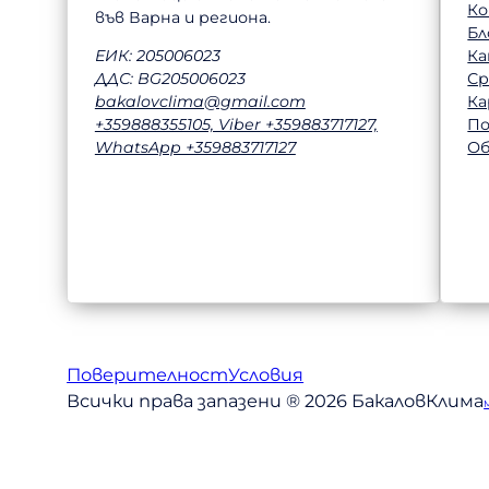
К
във Варна и региона.
Бл
Ка
ЕИК: 205006023
Ср
ДДС: BG205006023
Ка
bakalovclima@gmail.com
П
+359888355105, Viber +359883717127,
Об
WhatsApp +359883717127
Поверителност
Условия
Всички права запазени ® 2026 БакаловКлима