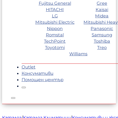
Fujitsu General
Gree
HITACHI
Kaisai
LG
Midea
Mitsubishi Electric
Mitsubishi Heav
Nippon
Panasonic
Romstal
Samsung
TechPoint
Toshiba
Toyotomi
Treo
Williams
Outlet
Консумативи
Помощен център
Каталог
/
Каталог Климатици
/
Консумативи и акс