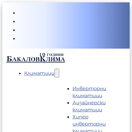
БакаловКлима
Климатици
Инверторни
климатици
Дизайнерски
климатици
Хипер
инверторни
климатици