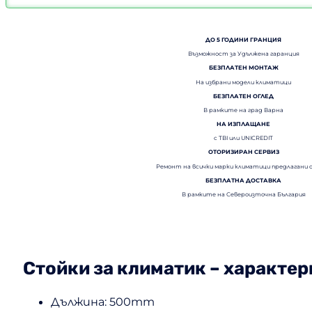
ДО 5 ГОДИНИ ГРАНЦИЯ
Възможност за Удължена гаранция
БЕЗПЛАТЕН МОНТАЖ
На избрани модели климатици
БЕЗПЛАТЕН ОГЛЕД
В рамките на град Варна
НА ИЗПЛАЩАНЕ
с TBI или UNICREDIT
ОТОРИЗИРАН СЕРВИЗ
Ремонт на всички марки климатици предлагани 
БЕЗПЛАТНА ДОСТАВКА
В рамките на Североизточна България
Стойки за климатик – характер
Дължина: 500mm