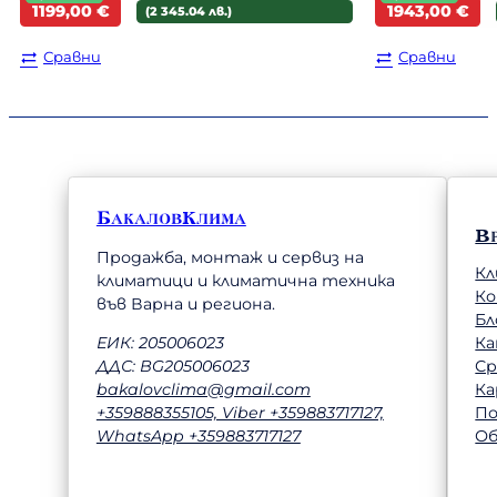
Original
Текущата
Original
Текущата
1199,00
€
1943,00
€
(2 345.04 лв.)
price
цена
price
цена
was:
е:
was:
е:
Сравни
Сравни
1289,00 €.
1199,00 €.
2045,00 €.
1943,00 €.
БакаловКлима
В
Продажба, монтаж и сервиз на
Кл
климатици и климатична техника
К
във Варна и региона.
Бл
Ка
ЕИК: 205006023
Ср
ДДС: BG205006023
Ка
bakalovclima@gmail.com
П
+359888355105, Viber +359883717127,
Об
WhatsApp +359883717127