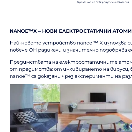
В рамките на Североизточна България
NANOE™X – НОВИ ЕЛЕКТРОСТАТИЧНИ АТОМ
Най-новото устройство nanoe ™ X използва си
повече OH радикали и значително подобрява 
Предимствата на електростатичните атомизи
от предимства: от инхибирането на вируси, 
nanoe™ са доказани чрез експерименти на ра