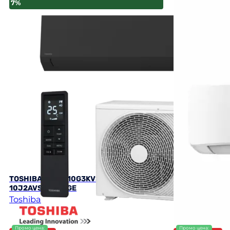
7%
5%
TOSHIBA RAS-B10G3KVSGB-E / RAS-
Hitachi RAK-
10J2AVSG-E EDGE
airHome 400
Toshiba
HITACHI