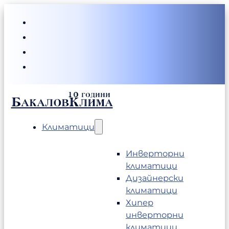
БакаловКлима
Климатици
Инверторни
климатици
Дизайнерски
климатици
Хипер
инверторни
климатици