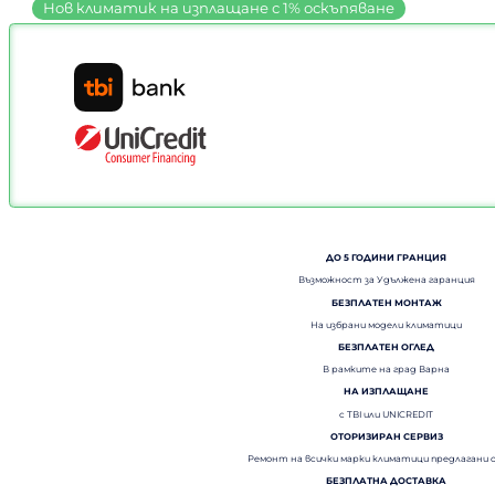
ДО 5 ГОДИНИ ГРАНЦИЯ
Възможност за Удължена гаранция
БЕЗПЛАТЕН МОНТАЖ
На избрани модели климатици
БЕЗПЛАТЕН ОГЛЕД
В рамките на град Варна
НА ИЗПЛАЩАНЕ
с TBI или UNICREDIT
ОТОРИЗИРАН СЕРВИЗ
Ремонт на всички марки климатици предлагани 
БЕЗПЛАТНА ДОСТАВКА