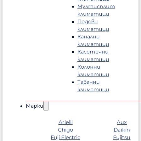
Мултисплит
климатици
Подови
климатици
Канални
климатици
Касетъчни
климатици
Колонни
климатици
Таванни
климатици
Марки
Arielli
Aux
Chigo
Daikin
Fuji Electric
Fujitsu