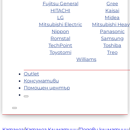
Fujitsu General
Gree
HITACHI
Kaisai
LG
Midea
Mitsubishi Electric
Mitsubishi Heav
Nippon
Panasonic
Romstal
Samsung
TechPoint
Toshiba
Toyotomi
Treo
Williams
Outlet
Консумативи
Помощен център
Каталог
/
Каталог Климатици
/
Подови климатици
/