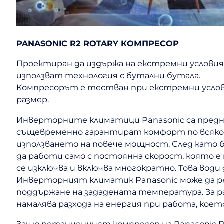
PANASONIC R2 ROTARY КОМПРЕСОР
Проектиран да издържа на екстремни услови
използват технология с бутални бутала.
Компресорът е тестван при екстремни условия
размер.
Инверторните климатици Panasonic са предн
същевременно гарантират комфорт по всяко в
използването на повече мощност. След като б
да работи само с постоянна скорост, която е
се изключва и включва многократно. Това вод
Инверторният климатик Panasonic може да ре
поддържане на зададената температура. За р
намалява разхода на енергия при работа, коет
Защо ротационният компресор на Panasonic R