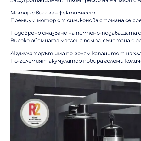
Мотор с висока ефективност
Премиум мотор от силиконова стомана се ср
Подобрено смазване на помпено-подаващата 
Високо обемната маслена помпа, съчетана с ре
Акумулаторът има по-голям капацитет на хл
По-големият акумулатор побира големи колич