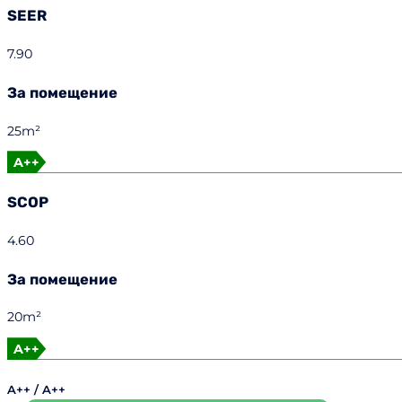
SEER
7.90
За помещение
25m²
A++
SCOP
4.60
За помещение
20m²
A++
A++ / A++