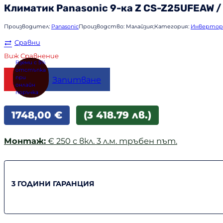
Климатик
Panasonic
9-ка Z CS-Z25UFEAW 
Производител:
Panasonic
Производство:
Малайзия;
Категория:
Инвертор
Сравни
Виж Сравнение
Купи
Запитване
1748,00
€
(3 418.79 лв.)
Монтаж:
€ 250 с вкл. 3 л.м. тръбен път.
3 ГОДИНИ ГАРАНЦИЯ