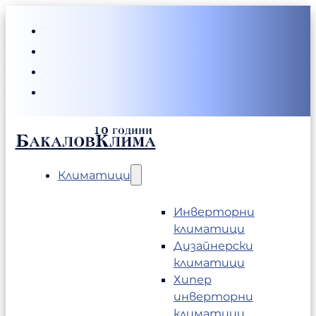
БакаловКлима
Климатици
Инверторни
климатици
Дизайнерски
климатици
Хипер
инверторни
климатици