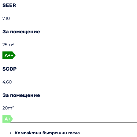
SEER
7.10
За помещение
25m²
A++
SCOP
4.60
За помещение
20m²
A+
Компактни вътрешни тела