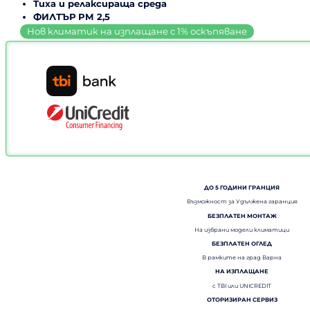
Тиха и релаксираща среда
ФИЛТЪР PM 2,5
ДО 5 ГОДИНИ ГРАНЦИЯ
Възможност за Удължена гаранция
БЕЗПЛАТЕН МОНТАЖ
На избрани модели климатици
БЕЗПЛАТЕН ОГЛЕД
В рамките на град Варна
НА ИЗПЛАЩАНЕ
с TBI или UNICREDIT
ОТОРИЗИРАН СЕРВИЗ