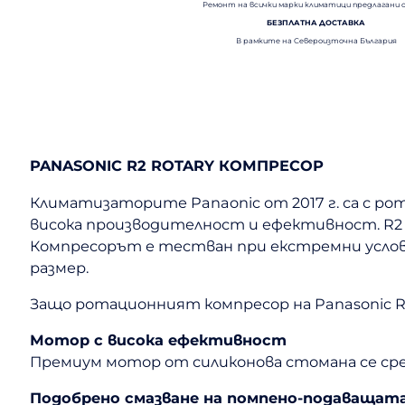
Ремонт на всички марки климатици предлагани 
БЕЗПЛАТНА ДОСТАВКА
В рамките на Североизточна България
PANASONIC R2 ROTARY КОМПРЕСОР
Климатизаторите Panaonic от 2017 г. са с ро
висока производителност и ефективност. R2
Компресорът е тестван при екстремни условия
размер.
Защо ротационният компресор на Panasonic R
Мотор с висока ефективност
Премиум мотор от силиконова стомана се ср
Подобрено смазване на помпено-подаващат