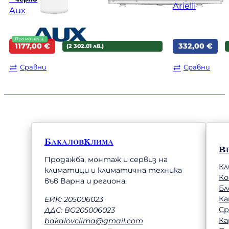
Arielli
Aux
Original
Текущата
1177,00
€
332,00
€
(2 302.01 лв.)
price
цена
was:
е:
Сравни
Сравни
1197,00 €.
1177,00 €.
БакаловКлима
В
Продажба, монтаж и сервиз на
Кл
климатици и климатична техника
К
във Варна и региона.
Бл
Ка
ЕИК: 205006023
Ср
ДДС: BG205006023
Ка
bakalovclima@gmail.com