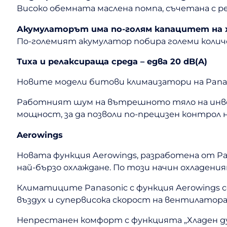
Високо обемната маслена помпа, съчетана с ре
Акумулаторът има по-голям капацитет на 
По-големият акумулатор побира големи колич
Тиха и релаксираща среда – едва 20 dB(A)
Новите модели битови климаизатори на Panas
Работният шум на вътрешното тяло на инве
мощност, за да позволи по-прецизен контрол
Aerowings
Новата функция Aerowings, разработена от P
най-бързо охлаждане. По този начин охладени
Климатиците Panasonic с функция Aerowings с
въздух и супервисока скорост на вентилатора
Непрестанен комфорт с функцията „Хладен ду