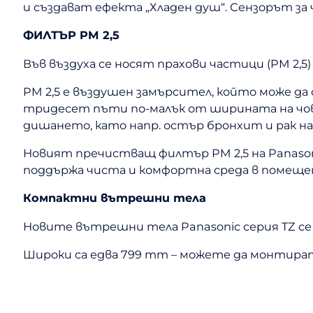
и създават ефекта „Хладен душ“. Сензорът з
ФИЛТЪР PM 2,5
Във въздуха се носят прахови частици (PM 2,5
PM 2,5 е въздушен замърсител, който може да
тридесет пъти по-малък от ширината на човеш
дишането, като напр. остър бронхит и рак на
Новият пречистващ филтър PM 2,5 на Panasonic
поддържа чиста и комфортна среда в помеще
Компактни вътрешни тела
Новите вътрешни тела Panasonic серия TZ се
Широки са едва 799 mm – можете да монтира