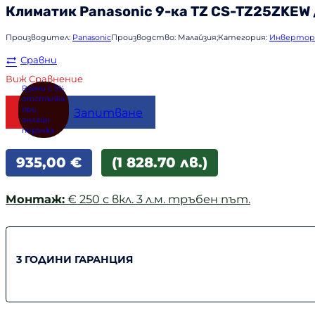
Климатик
Panasonic
9-ка TZ CS-TZ25ZKEW 
Производител:
Panasonic
Производство:
Малайзия;
Категория:
Инвертор
Сравни
Виж Сравнение
Купи
Запитване
935,00
€
(1 828.70 лв.)
Монтаж:
€ 250 с вкл. 3 л.м. тръбен път.
3 ГОДИНИ ГАРАНЦИЯ