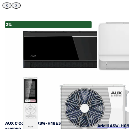
2%
AUX C Comfort ASW-H18E3A4/CBR3DI-C7
Arielli ASW-H0
– черно