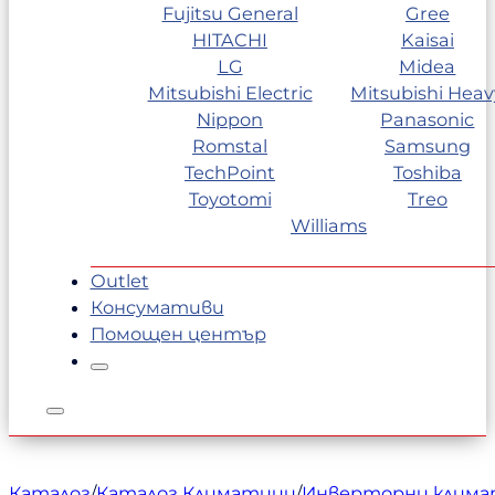
Fujitsu General
Gree
HITACHI
Kaisai
LG
Midea
Mitsubishi Electric
Mitsubishi Heav
Nippon
Panasonic
Romstal
Samsung
TechPoint
Toshiba
Toyotomi
Treo
Williams
Outlet
Консумативи
Помощен център
Каталог
/
Каталог Климатици
/
Инверторни клим