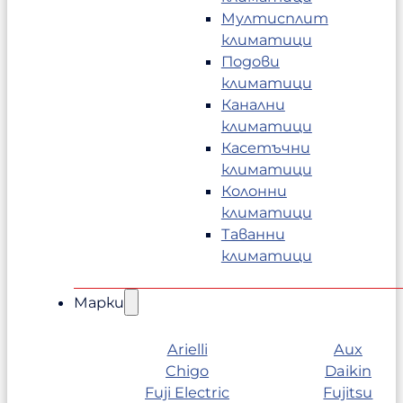
Мултисплит
климатици
Подови
климатици
Канални
климатици
Касетъчни
климатици
Колонни
климатици
Таванни
климатици
Марки
Arielli
Aux
Chigo
Daikin
Fuji Electric
Fujitsu