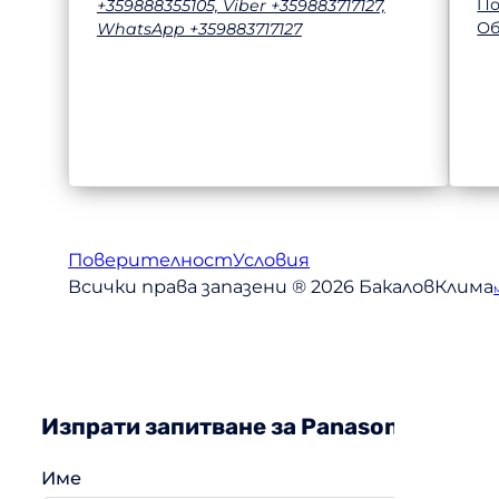
П
+359888355105, Viber +359883717127,
Об
WhatsApp +359883717127
Поверителност
Условия
Всички права запазени ® 2026 БакаловКлима
Изпрати запитване за Panasonic CS-T
Име