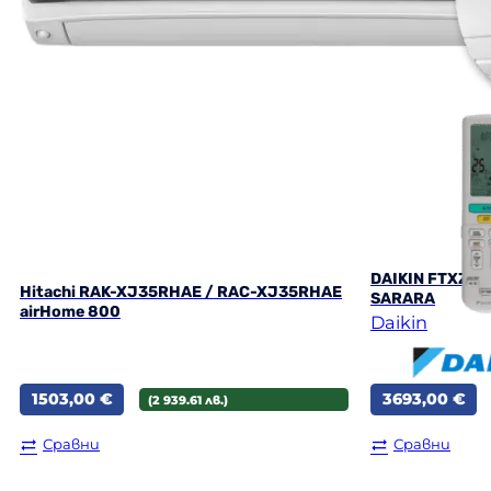
DAIKIN FTXZ35
Hitachi RAK-XJ35RHAE / RAC-XJ35RHAE
SARARA
airHome 800
Daikin
1503,00
€
3693,00
€
(2 939.61 лв.)
Сравни
Сравни