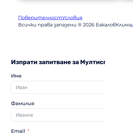
Поверителност
Условия
Всички права запазени ® 2026 БакаловКлима
Изпрати запитване за Мултисплит си
Име
Фамилия
Email