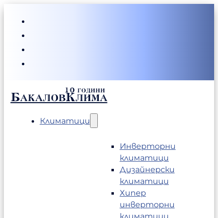
БакаловКлима
Климатици
Инверторни
климатици
Дизайнерски
климатици
Хипер
инверторни
климатици