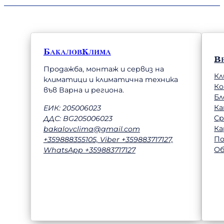
БакаловКлима
В
Продажба, монтаж и сервиз на
Кл
климатици и климатична техника
К
във Варна и региона.
Бл
Ка
ЕИК: 205006023
Ср
ДДС: BG205006023
Ка
bakalovclima@gmail.com
П
+359888355105, Viber +359883717127,
Об
WhatsApp +359883717127