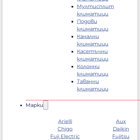
Мултисплит
климатици
Подови
климатици
Канални
климатици
Касетъчни
климатици
Колонни
климатици
Таванни
климатици
Марки
Arielli
Aux
Chigo
Daikin
Fuji Electric
Fujitsu