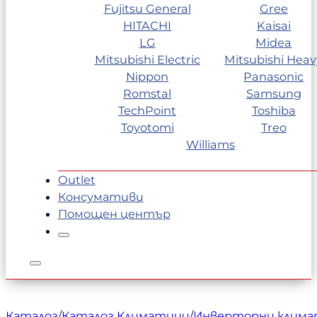
Fujitsu General
Gree
HITACHI
Kaisai
LG
Midea
Mitsubishi Electric
Mitsubishi Heav
Nippon
Panasonic
Romstal
Samsung
TechPoint
Toshiba
Toyotomi
Treo
Williams
Outlet
Консумативи
Помощен център
Каталог
/
Каталог Климатици
/
Инверторни клим