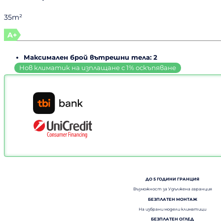
35m²
A+
Максимален брой вътрешни тела: 2
ДО 5 ГОДИНИ ГРАНЦИЯ
Възможност за Удължена гаранция
БЕЗПЛАТЕН МОНТАЖ
На избрани модели климатици
БЕЗПЛАТЕН ОГЛЕД