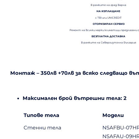
В рамките на град Варна
НА ИЗПЛАЩАНЕ
с TBI или UNICREDIT
ОТОРИЗИРАН СЕРВИЗ
Ремонт на всички марки климатици предлагани 
БЕЗПЛАТНА ДОСТАВКА
В рамките на Североизточна България
Монтаж – 350лв +70лв за всяко следващо в
Максимален брой вътрешни тела: 2
Типове тела
Модели
Стенни тела
NSAFBU-07H
NSAFAU-09H