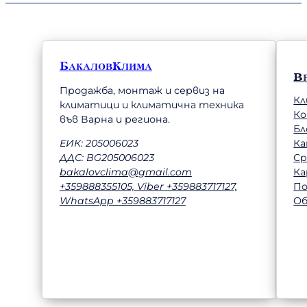
БакаловКлима
В
Продажба, монтаж и сервиз на
Кл
климатици и климатична техника
К
във Варна и региона.
Бл
Ка
ЕИК: 205006023
Ср
ДДС: BG205006023
Ка
bakalovclima@gmail.com
П
+359888355105, Viber +359883717127,
Об
WhatsApp +359883717127