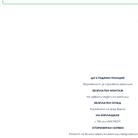
ДО 5 ГОДИНИ ГРАНЦИЯ
Възможност за Удължена гаранция
БЕЗПЛАТЕН МОНТАЖ
На избрани модели климатици
БЕЗПЛАТЕН ОГЛЕД
В рамките на град Варна
НА ИЗПЛАЩАНЕ
с TBI или UNICREDIT
ОТОРИЗИРАН СЕРВИЗ
Ремонт на всички марки климатици предлагани 