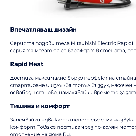
Впечатляващ дизайн
Серията подови тела Mitsubishi Electric Rapid
серията могат да се вграждат в стената, ре
Rapid Heat
Достига максимално бързо перфектна стайна 
стартиране и излъчва топъл въздух, насочен 
освободи отново, намалявайки времето за за
Тишина и комфорт
Започвайки едва като шепот със сила на зву
комфорт. Това се постига чрез по-голям мото
отопление на дома Ви.