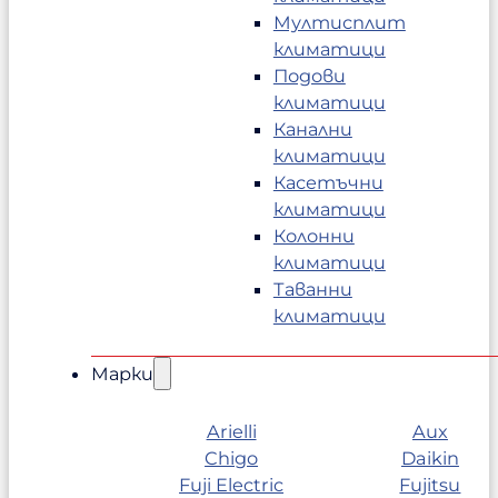
Мултисплит
климатици
Подови
климатици
Канални
климатици
Касетъчни
климатици
Колонни
климатици
Таванни
климатици
Марки
Arielli
Aux
Chigo
Daikin
Fuji Electric
Fujitsu