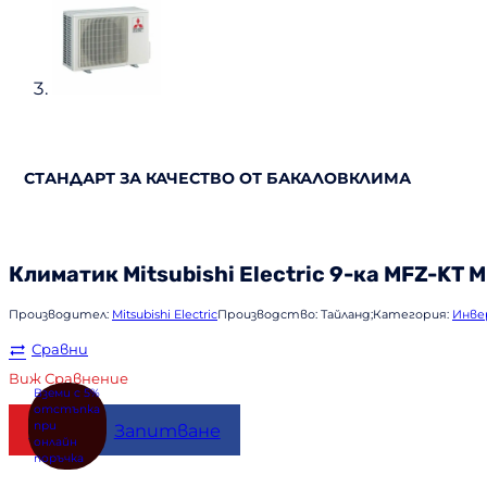
СТАНДАРТ ЗА КАЧЕСТВО ОТ БАКАЛОВКЛИМА
Климатик
Mitsubishi Electric
9-ка MFZ-KT 
Производител:
Mitsubishi Electric
Производство:
Тайланд;
Категория:
Инве
Сравни
Виж Сравнение
Купи
Запитване