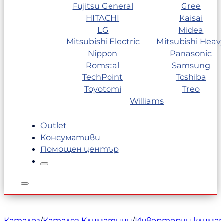
Fujitsu General
Gree
HITACHI
Kaisai
LG
Midea
Mitsubishi Electric
Mitsubishi Heav
Nippon
Panasonic
Romstal
Samsung
TechPoint
Toshiba
Toyotomi
Treo
Williams
Outlet
Консумативи
Помощен център
Каталог
/
Каталог Климатици
/
Инверторни клим