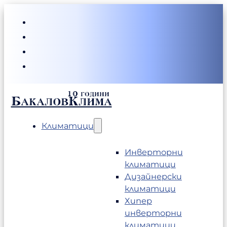
БакаловКлима
Климатици
Инверторни
климатици
Дизайнерски
климатици
Хипер
инверторни
климатици