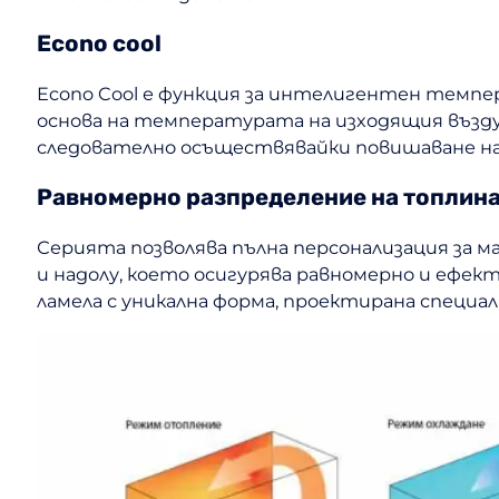
Econo cool
Econo Cool е функция за интелигентен темпе
основа на температурата на изходящия въздух
следователно осъществявайки повишаване на
Равномерно разпределение на топлин
Серията позволява пълна персонализация за м
и надолу, което осигурява равномерно и ефек
ламела с уникална форма, проектирана специа