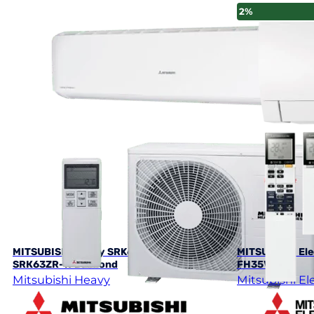
2%
MITSUBISHI Heavy SRK63ZR-W /
MITSUBISHI El
SRК63ZR-W Daimond
FH35VEHZ
Mitsubishi Heavy
Mitsubishi Ele