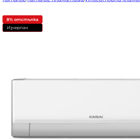
8% отстъпка
Изчерпан