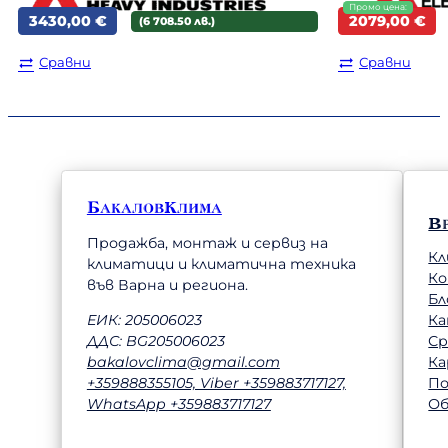
Original
Текущата
3430,00
€
2079,00
€
(6 708.50 лв.)
price
цена
was:
е:
Сравни
Сравни
2129,00 €.
2079,00 €.
БакаловКлима
В
Продажба, монтаж и сервиз на
Кл
климатици и климатична техника
К
във Варна и региона.
Бл
Ка
ЕИК: 205006023
Ср
ДДС: BG205006023
Ка
bakalovclima@gmail.com
П
+359888355105, Viber +359883717127,
Об
WhatsApp +359883717127