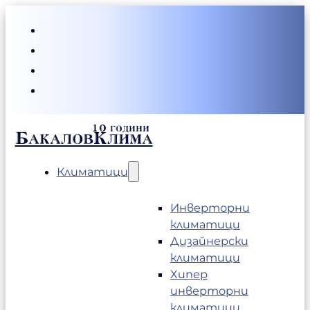
БакаловКлима
Климатици
Инверторни
климатици
Дизайнерски
климатици
Хипер
инверторни
климатици