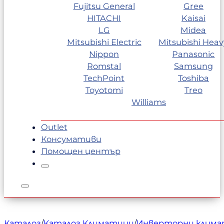
Fujitsu General
Gree
HITACHI
Kaisai
LG
Midea
Mitsubishi Electric
Mitsubishi Heav
Nippon
Panasonic
Romstal
Samsung
TechPoint
Toshiba
Toyotomi
Treo
Williams
Outlet
Консумативи
Помощен център
Каталог
/
Каталог Климатици
/
Инверторни клим