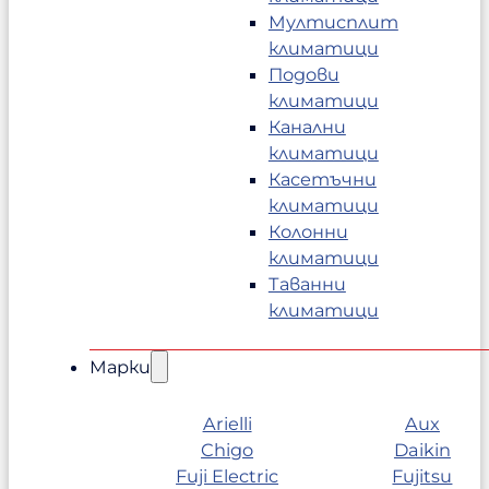
Мултисплит
климатици
Подови
климатици
Канални
климатици
Касетъчни
климатици
Колонни
климатици
Таванни
климатици
Марки
Arielli
Aux
Chigo
Daikin
Fuji Electric
Fujitsu