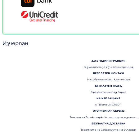
Изчерпан
ДО 5 ГОДИНИ ГРАНЦИЯ
Възможност за Удължена гаранция
БЕЗПЛАТЕН МОНТАЖ
На избрани модели климатици
БЕЗПЛАТЕН ОГЛЕД
В рамките на град Варна
НА ИЗПЛАЩАНЕ
с TBI или UNICREDIT
ОТОРИЗИРАН СЕРВИЗ
Ремонт на всички марки климатици предлагани 
БЕЗПЛАТНА ДОСТАВКА
В рамките на Североизточна България