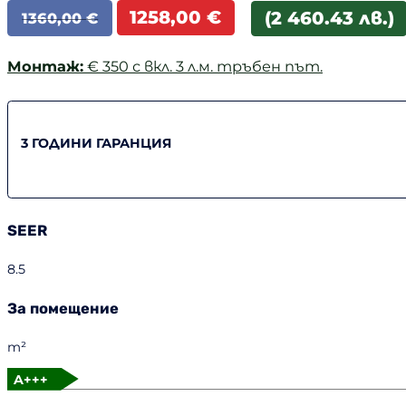
Original
Текущата
1258,00
€
(2 460.43 лв.)
1360,00
€
price
цена
was:
е:
Монтаж:
€ 350 с вкл. 3 л.м. тръбен път.
1360,00 €.
1258,00 €.
3 ГОДИНИ ГАРАНЦИЯ
SEER
8.5
За помещение
m²
A+++