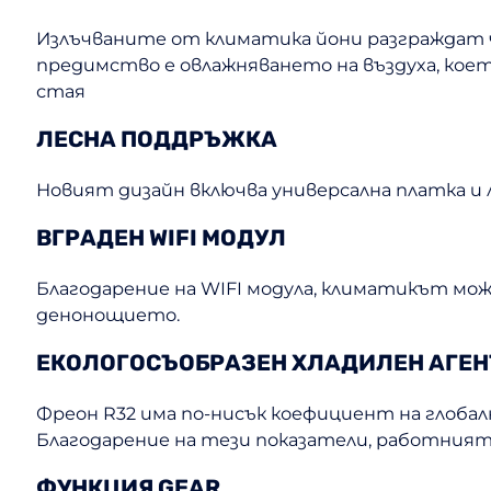
Излъчваните от климатика йони разграждат ч
предимство е овлажняването на въздуха, кое
стая
ЛЕСНА ПОДДРЪЖКА
Новият дизайн включва универсална платка и 
ВГРАДЕН WIFI МОДУЛ
Благодарение на WIFI модула, климатикът може
денонощието.
ЕКОЛОГОСЪОБРАЗЕН ХЛАДИЛЕН АГЕН
Фреон R32 има по-нисък коефициент на глобал
Благодарение на тези показатели, работният
ФУНКЦИЯ GEAR