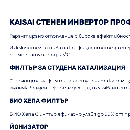
KAISAI СТЕНЕН ИНВЕРТОР ПР
Гарантирано отопление с висока ефективно
Изключителни нива на коефициентите за ене
температура под -25⁰С.
ФИЛТЪР ЗА СТУДЕНА КАТАЛИЗАЦИЯ
С помощта на филтъра за студената катализиа
амоняк, бензен и формалдехиди, излъчвани от 
БИО ХЕПА ФИЛТЪР
БИО Хепа Филтър ефикасно улавя до 99% от пр
ЙОНИЗАТОР