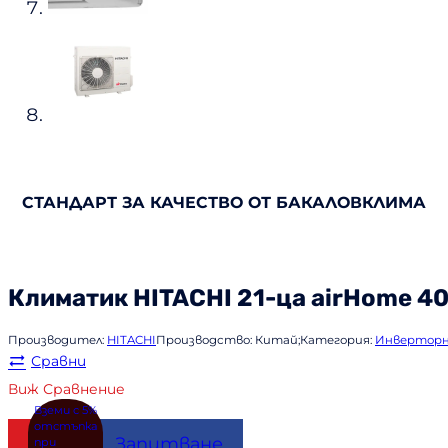
СТАНДАРТ ЗА КАЧЕСТВО ОТ БАКАЛОВКЛИМА
Климатик
HITACHI
21-ца airHome 4
Производител:
HITACHI
Производство:
Китай;
Категория:
Инверторн
Сравни
Виж Сравнение
Купи
Запитване