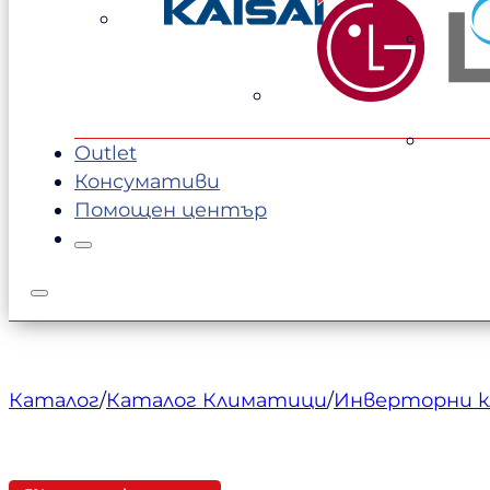
1467,00 €.
1353,00 €.
Outlet
Консумативи
Помощен център
Каталог
/
Каталог Климатици
/
Инверторни 