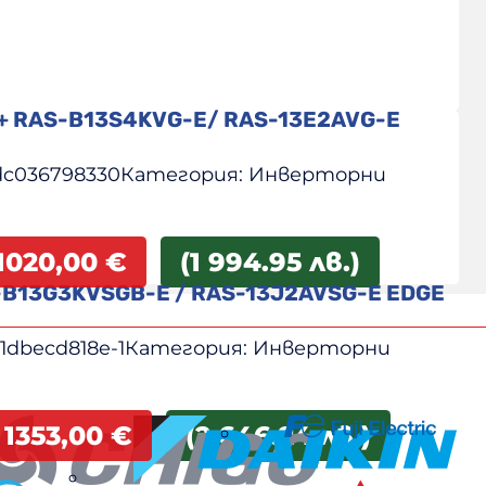
i+ RAS-B13S4KVG-E/ RAS-13E2AVG-E
dc036798330
Категория:
Инверторни
1020,00
€
(1 994.95 лв.)
-B13G3KVSGB-E / RAS-13J2AVSG-E EDGE
1dbecd818e-1
Категория:
Инверторни
1353,00
€
(2 646.24 лв.)