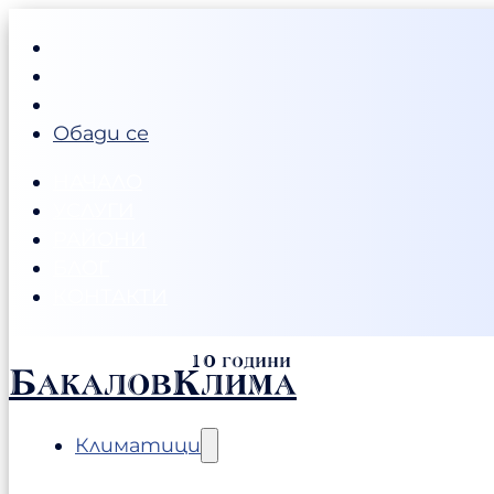
Обади се
НАЧАЛО
УСЛУГИ
РАЙОНИ
БЛОГ
КОНТАКТИ
БакаловКлима
Климатици