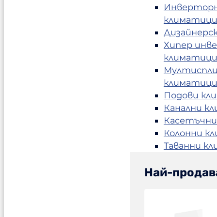
Инвертор
климатиц
Дизайнерс
Хипер инв
климатиц
Мултиспл
климатиц
Подови кл
Канални к
Касетъчни
Колонни к
Таванни к
Най-продав