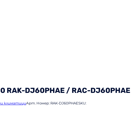
00 RAK-DJ60PHAE / RAC-DJ60PHAE
и климатици
Арт. Номер:
RAK-DJ60PHAE
SKU: