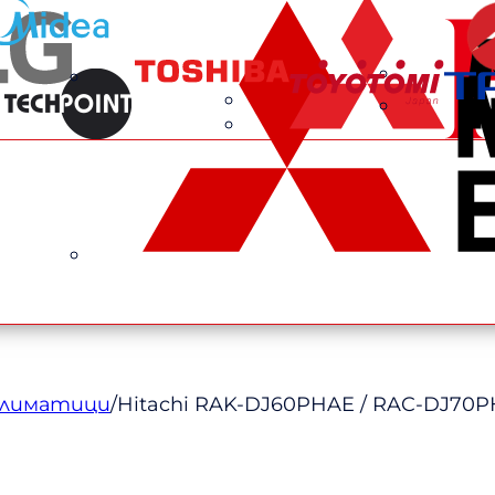
климатици
/
Hitachi RAK-DJ60PHAE / RAC-DJ70P