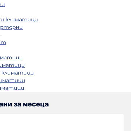
ни
и
ки климатици
ерторни
и
ит
и
иматици
лиматици
 климатици
лиматици
лиматици
ани за месеца